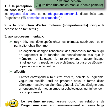
Système nerveux
(Figure tirée d'un ancien manuel d'école primaire)
1. à la perception
au sens large
, via
les
organes des sens
et les
récepteurs sensoriels
disséminés dans
l'organisme (
sensation et perception
) ;
2. à la production d'actes moteurs (comportements)
lorsque la
nécessité se fait sentir ;
3. aux processus mentaux,
cognitifs,
très développés chez les animaux supérieurs, et en
particulier chez l'homme ;
La cognition désigne l'ensemble des processus mentaux qui
se rapportent à la fonction de connaissance tels que la
mémoire, le langage, le raisonnement, l'apprentissage,
l'intelligence, la résolution de problèmes, la prise de décision,
la perception ou l'attention…
affectifs.
L'affect correspond à tout état affectif, pénible ou agréable,
vague ou qualifié, qu'il se présente sous la forme d'une
décharge massive ou d'un état général. L'affect désigne donc
un ensemble de mécanismes psychologiques qui influencent
le comportement.
Le système nerveux assure donc les relations de
l'organisme avec son environnement au sens large