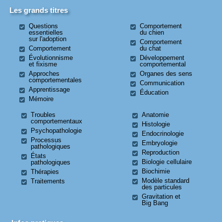
Les grands titres
Questions
Comportement
essentielles
du chien
sur l'adoption
Comportement
Comportement
du chat
Évolutionnisme
Développement
et fixisme
comportemental
Approches
Organes des sens
comportementales
Communication
Apprentissage
Éducation
Mémoire
Troubles
Anatomie
comportementaux
Histologie
Psychopathologie
Endocrinologie
Processus
Embryologie
pathologiques
Reproduction
États
Biologie cellulaire
pathologiques
Biochimie
Thérapies
Modèle standard
Traitements
des particules
Gravitation et
Big Bang