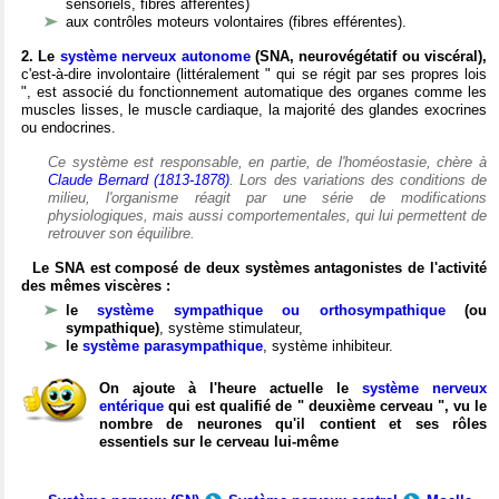
sensoriels, fibres afférentes)
aux contrôles moteurs volontaires (fibres efférentes).
2. Le
système nerveux autonome
(SNA, neurovégétatif ou viscéral),
c'est-à-dire involontaire (littéralement " qui se régit par ses propres lois
", est associé du fonctionnement automatique des organes comme les
muscles lisses, le muscle cardiaque, la majorité des glandes exocrines
ou endocrines.
Ce système est responsable, en partie, de l'homéostasie, chère à
Claude Bernard (1813-1878)
. Lors des variations des conditions de
milieu, l'organisme réagit par une série de modifications
physiologiques, mais aussi comportementales, qui lui permettent de
retrouver son équilibre.
Le SNA est composé de deux systèmes antagonistes de l'activité
des mêmes viscères :
le
système sympathique ou orthosympathique
(ou
sympathique)
, système stimulateur,
le
système parasympathique
, système inhibiteur.
On ajoute à l'heure actuelle le
système nerveux
entérique
qui est qualifié de " deuxième cerveau ", vu le
nombre de neurones qu'il contient et ses rôles
essentiels sur le cerveau lui-même