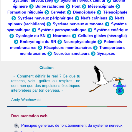
Système nerveux (SN)
Système nerveux central
Moelle
épinière
Bulbe rachidien
Pont
Mésencéphale
Formation réticulée
Cervelet
Diencéphale
Télencéphale
Système nerveux périphérique
Nerfs crâniens
Nerfs
spinaux (rachidiens)
Système nerveux autonome
Système
sympathique
Système parasympathique
Système entérique
Cytologie du SN
Neurones
Cellules gliales (névroglie)
Embryologie du SN
Neurophysiologie
Potentiels
membranaires
Récepteurs membranaires
Transporteurs
membranaires
Neurotransmetteurs
Synapses
Citation
« Comment définir le réel ? Ce que tu
ressens, vois, goûtes ou respires, ne
sont rien que des impulsions électriques
Contact
interprétées par ton cerveau. »
Andy Wachowski
Documentation web
Principes généraux de fonctionnement du système nerveux