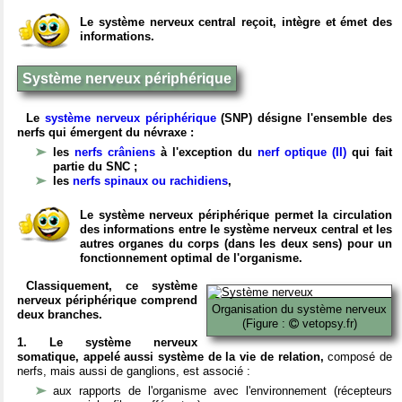
Le système nerveux central reçoit, intègre et émet des
informations.
Système nerveux périphérique
Le
système nerveux périphérique
(SNP) désigne l'ensemble des
nerfs qui émergent du névraxe :
les
nerfs crâniens
à l'exception du
nerf optique (II)
qui fait
partie du SNC ;
les
nerfs spinaux ou rachidiens
,
Le système nerveux périphérique permet la circulation
des informations entre le système nerveux central et les
autres organes du corps (dans les deux sens) pour un
fonctionnement optimal de l'organisme.
Classiquement, ce système
nerveux périphérique comprend
Organisation du système nerveux
deux branches.
(Figure :
vetopsy.fr)
1. Le système nerveux
somatique, appelé aussi système de la vie de relation,
composé de
nerfs, mais aussi de ganglions, est associé :
aux rapports de l'organisme avec l'environnement (récepteurs