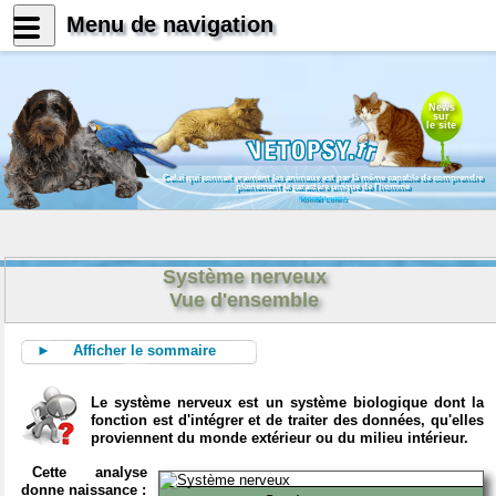
Menu de navigation
News
sur
le site
Celui qui connait vraiment les animaux est par là même capable de comprendre
pleinement le caractère unique de l'homme
Konrad Lorenz
Système nerveux
Vue d'ensemble
► Afficher le sommaire
Le système nerveux est un système biologique dont la
fonction est d'intégrer et de traiter des données, qu'elles
proviennent du monde extérieur ou du milieu intérieur.
Cette analyse
donne naissance :