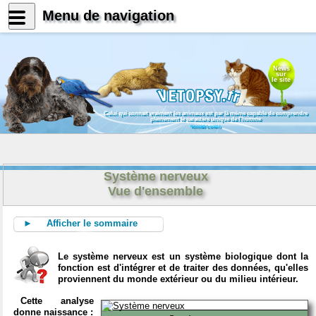
Menu de navigation
News
sur
le site
Celui qui connait vraiment les animaux est par là même capable de comprendre
pleinement le caractère unique de l'homme
Konrad Lorenz
Système nerveux
Vue d'ensemble
► Afficher le sommaire
Le système nerveux est un système biologique dont la
fonction est d'intégrer et de traiter des données, qu'elles
proviennent du monde extérieur ou du milieu intérieur.
Cette analyse
donne naissance :