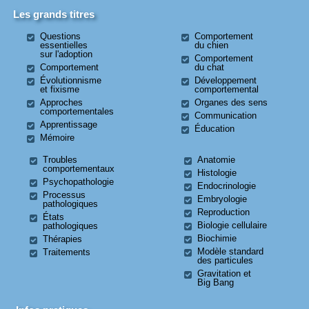
Les grands titres
Questions
Comportement
essentielles
du chien
sur l'adoption
Comportement
Comportement
du chat
Évolutionnisme
Développement
et fixisme
comportemental
Approches
Organes des sens
comportementales
Communication
Apprentissage
Éducation
Mémoire
Troubles
Anatomie
comportementaux
Histologie
Psychopathologie
Endocrinologie
Processus
Embryologie
pathologiques
Reproduction
États
Biologie cellulaire
pathologiques
Biochimie
Thérapies
Modèle standard
Traitements
des particules
Gravitation et
Big Bang