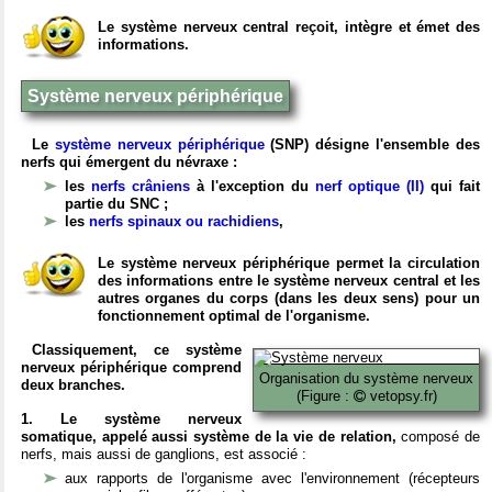
Le système nerveux central reçoit, intègre et émet des
informations.
Système nerveux périphérique
Le
système nerveux périphérique
(SNP) désigne l'ensemble des
nerfs qui émergent du névraxe :
les
nerfs crâniens
à l'exception du
nerf optique (II)
qui fait
partie du SNC ;
les
nerfs spinaux ou rachidiens
,
Le système nerveux périphérique permet la circulation
des informations entre le système nerveux central et les
autres organes du corps (dans les deux sens) pour un
fonctionnement optimal de l'organisme.
Classiquement, ce système
nerveux périphérique comprend
Organisation du système nerveux
deux branches.
(Figure :
vetopsy.fr)
1. Le système nerveux
somatique, appelé aussi système de la vie de relation,
composé de
nerfs, mais aussi de ganglions, est associé :
aux rapports de l'organisme avec l'environnement (récepteurs