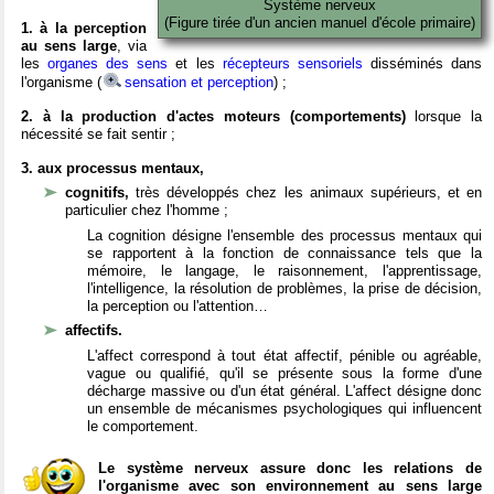
Système nerveux
(Figure tirée d'un ancien manuel d'école primaire)
1. à la perception
au sens large
, via
les
organes des sens
et les
récepteurs sensoriels
disséminés dans
l'organisme (
sensation et perception
) ;
2. à la production d'actes moteurs (comportements)
lorsque la
nécessité se fait sentir ;
3. aux processus mentaux,
cognitifs,
très développés chez les animaux supérieurs, et en
particulier chez l'homme ;
La cognition désigne l'ensemble des processus mentaux qui
se rapportent à la fonction de connaissance tels que la
mémoire, le langage, le raisonnement, l'apprentissage,
l'intelligence, la résolution de problèmes, la prise de décision,
la perception ou l'attention…
affectifs.
L'affect correspond à tout état affectif, pénible ou agréable,
vague ou qualifié, qu'il se présente sous la forme d'une
décharge massive ou d'un état général. L'affect désigne donc
un ensemble de mécanismes psychologiques qui influencent
le comportement.
Le système nerveux assure donc les relations de
l'organisme avec son environnement au sens large