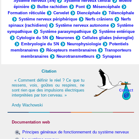
Système nerveux (SN)
Système nerveux central
Moelle
épinière
Bulbe rachidien
Pont
Mésencéphale
Formation réticulée
Cervelet
Diencéphale
Télencéphale
Système nerveux périphérique
Nerfs crâniens
Nerfs
spinaux (rachidiens)
Système nerveux autonome
Système
sympathique
Système parasympathique
Système entérique
Cytologie du SN
Neurones
Cellules gliales (névroglie)
Embryologie du SN
Neurophysiologie
Potentiels
membranaires
Récepteurs membranaires
Transporteurs
membranaires
Neurotransmetteurs
Synapses
Citation
« Comment définir le réel ? Ce que tu
ressens, vois, goûtes ou respires, ne
sont rien que des impulsions électriques
Contact
interprétées par ton cerveau. »
Andy Wachowski
Documentation web
Principes généraux de fonctionnement du système nerveux