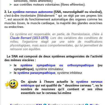
sensoriels, fibres afférentes)
aux contrôles moteurs volontaires (fibres efférentes).
2. Le
système nerveux autonome
(SNA, neurovégétatif ou viscéral),
c'est-à-dire involontaire (littéralement " qui se régit par ses propres lois
", est associé du fonctionnement automatique des organes comme les
muscles lisses, le muscle cardiaque, la majorité des glandes exocrines
ou endocrines.
Ce système est responsable, en partie, de l'homéostasie, chère à
Claude Bernard (1813-1878)
. Lors des variations des conditions de
milieu, l'organisme réagit par une série de modifications
physiologiques, mais aussi comportementales, qui lui permettent de
retrouver son équilibre.
Le SNA est composé de deux systèmes antagonistes de l'activité
des mêmes viscères :
le
système sympathique ou orthosympathique
(ou
sympathique)
, système stimulateur,
le
système parasympathique
, système inhibiteur.
On ajoute à l'heure actuelle le
système nerveux
entérique
qui est qualifié de " deuxième cerveau ", vu le
nombre de neurones qu'il contient et ses rôles
essentiels sur le cerveau lui-même