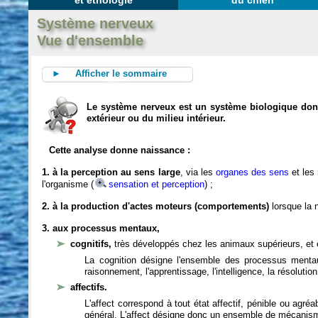
et éthologie
du chien
Système nerveux
Vue d'ensemble
► Afficher le sommaire
Le système nerveux est un système biologique dont 
extérieur ou du milieu intérieur.
Cette analyse donne naissance :
1. à la perception au sens large
, via les
organes des sens
et les
l'organisme (
sensation et perception
) ;
2. à la production d'actes moteurs (comportements)
lorsque la n
3. aux processus mentaux,
cognitifs,
très développés chez les animaux supérieurs, et 
La cognition désigne l'ensemble des processus mentau
raisonnement, l'apprentissage, l'intelligence, la résoluti
affectifs.
L'affect correspond à tout état affectif, pénible ou agré
général. L'affect désigne donc un ensemble de mécanis