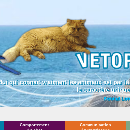
lui qui connait vraiment les animaux est par
le caractère uniqu
Konrad Lor
Comportement
Communication