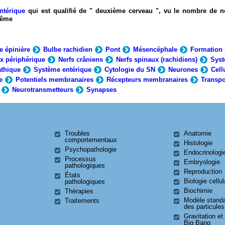
ntérique
qui est qualifié de " deuxième cerveau ", vu le nombre de n
-même
e épinière
Bulbe rachidien
Pont
Mésencéphale
Formation 
x périphérique
Nerfs crâniens
Nerfs spinaux (rachidiens)
Syst
thique
Système entérique
Cytologie du SN
Neurones
Cell
e
Potentiels membranaires
Récepteurs membranaires
Transpo
Neurotransmetteurs
Synapses
Troubles
Anatomie
comportementaux
Histologie
Psychopathologie
Endocrinologi
Processus
Embryologie
pathologiques
Reproduction
États
Biologie cellul
pathologiques
Biochimie
Thérapies
Modèle stand
Traitements
des particules
Gravitation et
Big Bang