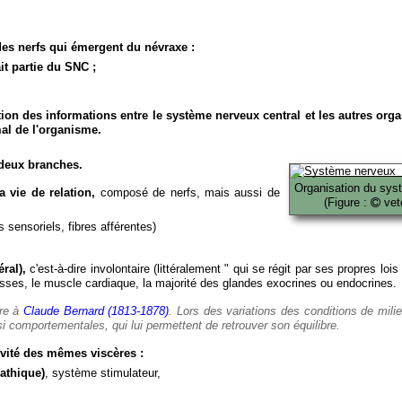
es nerfs qui émergent du névraxe :
it partie du SNC ;
ion des informations entre le système nerveux central et les autres org
al de l'organisme.
deux branches.
Organisation du sys
 vie de relation,
composé de nerfs, mais aussi de
(Figure :
veto
 sensoriels, fibres afférentes)
ral),
c'est-à-dire involontaire (littéralement " qui se régit par ses propres lois
es, le muscle cardiaque, la majorité des glandes exocrines ou endocrines.
ère à
Claude Bernard (1813-1878)
. Lors des variations des conditions de mili
i comportementales, qui lui permettent de retrouver son équilibre.
vité des mêmes viscères :
athique)
, système stimulateur,