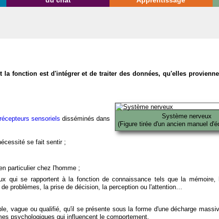
du chat
Apprentissage
la fonction est d'intégrer et de traiter des données, qu'elles provien
Système nerveux
récepteurs sensoriels
disséminés dans
(Figure tirée d'un ancien manuel d'é
écessité se fait sentir ;
en particulier chez l'homme ;
x qui se rapportent à la fonction de connaissance tels que la mémoire, l
on de problèmes, la prise de décision, la perception ou l'attention…
able, vague ou qualifié, qu'il se présente sous la forme d'une décharge massi
mes psychologiques qui influencent le comportement.