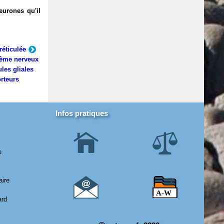
eurones qu'il
réticulée
ème nerveux
ules gliales
rteurs
Infos pratiques
e
aire
ard