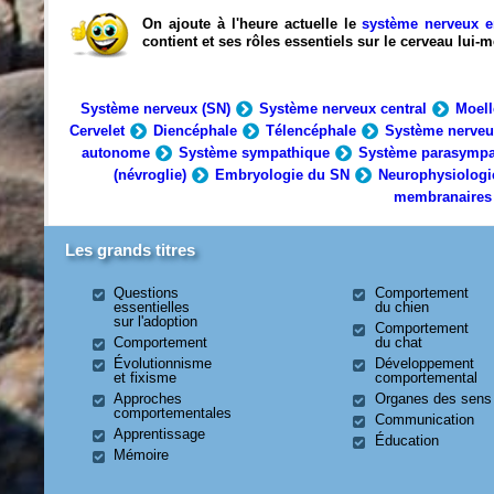
On ajoute à l'heure actuelle le
système nerveux e
contient et ses rôles essentiels sur le cerveau lui
Système nerveux (SN)
Système nerveux central
Moell
Cervelet
Diencéphale
Télencéphale
Système nerveu
autonome
Système sympathique
Système parasympa
(névroglie)
Embryologie du SN
Neurophysiologi
membranaires
Les grands titres
Questions
Comportement
essentielles
du chien
sur l'adoption
Comportement
Comportement
du chat
Évolutionnisme
Développement
et fixisme
comportemental
Approches
Organes des sens
comportementales
Communication
Apprentissage
Éducation
Mémoire