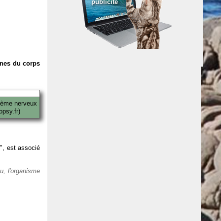
publicité
anes du corps
tème nerveux
psy.fr)
 ", est associé
eu, l'organisme