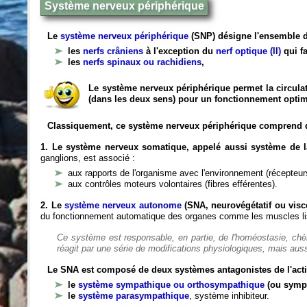
Système nerveux périphérique
Le
système nerveux périphérique
(SNP) désigne l'ensemble d
les
nerfs crâniens
à l'exception du
nerf optique (II)
qui fa
les
nerfs spinaux ou rachidiens
,
Le système nerveux périphérique permet la circulat
(dans les deux sens) pour un fonctionnement optim
Classiquement, ce système nerveux périphérique comprend 
1. Le système nerveux somatique, appelé aussi système de la
ganglions, est associé :
aux rapports de l'organisme avec l'environnement (récepteurs
aux contrôles moteurs volontaires (fibres efférentes).
2. Le
système nerveux autonome
(SNA, neurovégétatif ou viscé
du fonctionnement automatique des organes comme les muscles liss
Ce système est responsable, en partie, de l'homéostasie, ch
réagit par une série de modifications physiologiques, mais auss
Le SNA est composé de deux systèmes antagonistes de l'acti
le
système sympathique ou orthosympathique
(ou symp
le
système parasympathique
, système inhibiteur.