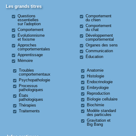
Les grands titres
Questions
Comportement
essentielles
du chien
sur l'adoption
Comportement
Comportement
du chat
Évolutionnisme
Développement
et fixisme
comportemental
Approches
Organes des sens
comportementales
Communication
Apprentissage
Éducation
Mémoire
Troubles
Anatomie
comportementaux
Histologie
Psychopathologie
Endocrinologie
Processus
Embryologie
pathologiques
Reproduction
États
Biologie cellulaire
pathologiques
Biochimie
Thérapies
Modèle standard
Traitements
des particules
Gravitation et
Big Bang