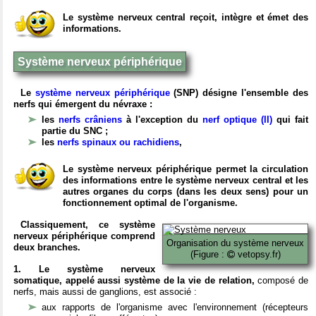
Le système nerveux central reçoit, intègre et émet des
informations.
Système nerveux périphérique
Le
système nerveux périphérique
(SNP) désigne l'ensemble des
nerfs qui émergent du névraxe :
les
nerfs crâniens
à l'exception du
nerf optique (II)
qui fait
partie du SNC ;
les
nerfs spinaux ou rachidiens
,
Le système nerveux périphérique permet la circulation
des informations entre le système nerveux central et les
autres organes du corps (dans les deux sens) pour un
fonctionnement optimal de l'organisme.
Classiquement, ce système
nerveux périphérique comprend
Organisation du système nerveux
deux branches.
(Figure :
vetopsy.fr)
1. Le système nerveux
somatique, appelé aussi système de la vie de relation,
composé de
nerfs, mais aussi de ganglions, est associé :
aux rapports de l'organisme avec l'environnement (récepteurs