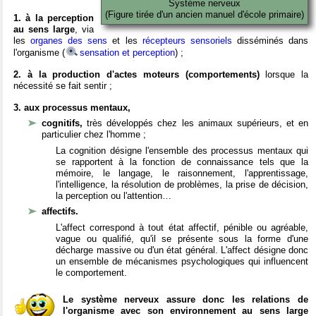
Système nerveux
(Figure tirée d'un ancien manuel d'école primaire)
1. à la perception
au sens large
, via
les
organes des sens
et les
récepteurs sensoriels
disséminés dans
l'organisme (
sensation et perception
) ;
2. à la production d'actes moteurs (comportements)
lorsque la
nécessité se fait sentir ;
3. aux processus mentaux,
cognitifs,
très développés chez les animaux supérieurs, et en
particulier chez l'homme ;
La cognition désigne l'ensemble des processus mentaux qui
se rapportent à la fonction de connaissance tels que la
mémoire, le langage, le raisonnement, l'apprentissage,
l'intelligence, la résolution de problèmes, la prise de décision,
la perception ou l'attention…
affectifs.
L'affect correspond à tout état affectif, pénible ou agréable,
vague ou qualifié, qu'il se présente sous la forme d'une
décharge massive ou d'un état général. L'affect désigne donc
un ensemble de mécanismes psychologiques qui influencent
le comportement.
Le système nerveux assure donc les relations de
l'organisme avec son environnement au sens large