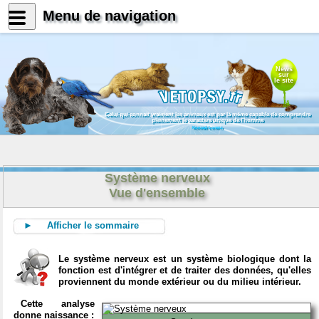
Menu de navigation
News
sur
le site
Celui qui connait vraiment les animaux est par là même capable de comprendre
pleinement le caractère unique de l'homme
Konrad Lorenz
Système nerveux
Vue d'ensemble
► Afficher le sommaire
Le système nerveux est un système biologique dont la
fonction est d'intégrer et de traiter des données, qu'elles
proviennent du monde extérieur ou du milieu intérieur.
Cette analyse
donne naissance :