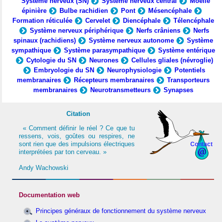
Système nerveux (SN)
Système nerveux central
Moelle
épinière
Bulbe rachidien
Pont
Mésencéphale
Formation réticulée
Cervelet
Diencéphale
Télencéphale
Système nerveux périphérique
Nerfs crâniens
Nerfs
spinaux (rachidiens)
Système nerveux autonome
Système
sympathique
Système parasympathique
Système entérique
Cytologie du SN
Neurones
Cellules gliales (névroglie)
Embryologie du SN
Neurophysiologie
Potentiels
membranaires
Récepteurs membranaires
Transporteurs
membranaires
Neurotransmetteurs
Synapses
Citation
« Comment définir le réel ? Ce que tu
ressens, vois, goûtes ou respires, ne
sont rien que des impulsions électriques
Contact
interprétées par ton cerveau. »
Andy Wachowski
Documentation web
Principes généraux de fonctionnement du système nerveux