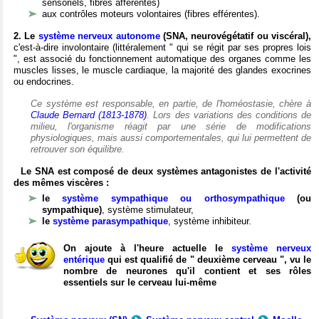
sensoriels, fibres afférentes)
aux contrôles moteurs volontaires (fibres efférentes).
2. Le
système nerveux autonome
(SNA, neurovégétatif ou viscéral),
c'est-à-dire involontaire (littéralement " qui se régit par ses propres lois
", est associé du fonctionnement automatique des organes comme les
muscles lisses, le muscle cardiaque, la majorité des glandes exocrines
ou endocrines.
Ce système est responsable, en partie, de l'homéostasie, chère à
Claude Bernard (1813-1878)
. Lors des variations des conditions de
milieu, l'organisme réagit par une série de modifications
physiologiques, mais aussi comportementales, qui lui permettent de
retrouver son équilibre.
Le SNA est composé de deux systèmes antagonistes de l'activité
des mêmes viscères :
le
système sympathique ou orthosympathique
(ou
sympathique)
, système stimulateur,
le
système parasympathique
, système inhibiteur.
On ajoute à l'heure actuelle le
système nerveux
entérique
qui est qualifié de " deuxième cerveau ", vu le
nombre de neurones qu'il contient et ses rôles
essentiels sur le cerveau lui-même