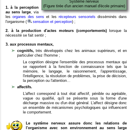
Système nerveux
(Figure tirée d'un ancien manuel d'école primaire)
1. à la perception
au sens large
, via
les
organes des sens
et les
récepteurs sensoriels
disséminés dans
l'organisme (
sensation et perception
) ;
2. à la production d'actes moteurs (comportements)
lorsque la
nécessité se fait sentir ;
3. aux processus mentaux,
cognitifs,
très développés chez les animaux supérieurs, et en
particulier chez l'homme ;
La cognition désigne l'ensemble des processus mentaux qui
se rapportent à la fonction de connaissance tels que la
mémoire, le langage, le raisonnement, l'apprentissage,
l'intelligence, la résolution de problèmes, la prise de décision,
la perception ou l'attention…
affectifs.
L'affect correspond à tout état affectif, pénible ou agréable,
vague ou qualifié, qu'il se présente sous la forme d'une
décharge massive ou d'un état général. L'affect désigne donc
un ensemble de mécanismes psychologiques qui influencent
le comportement.
Le système nerveux assure donc les relations de
l'organisme avec son environnement au sens large