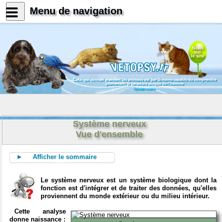
Menu de navigation
News
sur
le site
Celui qui connait vraiment les animaux est par là même capable de comprendre
pleinement le caractère unique de l'homme
Konrad Lorenz
Système nerveux
Vue d'ensemble
► Afficher le sommaire
Le système nerveux est un système biologique dont la
fonction est d'intégrer et de traiter des données, qu'elles
proviennent du monde extérieur ou du milieu intérieur.
Cette analyse
donne naissance :