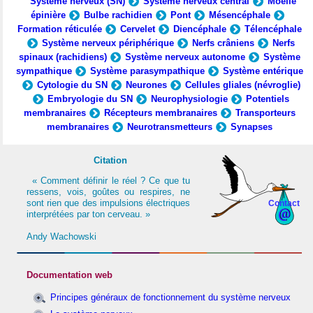
Système nerveux (SN)
Système nerveux central
Moelle
épinière
Bulbe rachidien
Pont
Mésencéphale
Formation réticulée
Cervelet
Diencéphale
Télencéphale
Système nerveux périphérique
Nerfs crâniens
Nerfs
spinaux (rachidiens)
Système nerveux autonome
Système
sympathique
Système parasympathique
Système entérique
Cytologie du SN
Neurones
Cellules gliales (névroglie)
Embryologie du SN
Neurophysiologie
Potentiels
membranaires
Récepteurs membranaires
Transporteurs
membranaires
Neurotransmetteurs
Synapses
Citation
« Comment définir le réel ? Ce que tu
ressens, vois, goûtes ou respires, ne
sont rien que des impulsions électriques
Contact
interprétées par ton cerveau. »
Andy Wachowski
Documentation web
Principes généraux de fonctionnement du système nerveux