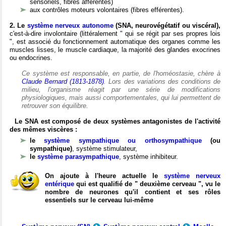
sensoriels, fibres afférentes)
aux contrôles moteurs volontaires (fibres efférentes).
2. Le
système nerveux autonome
(SNA, neurovégétatif ou viscéral),
c'est-à-dire involontaire (littéralement " qui se régit par ses propres lois
", est associé du fonctionnement automatique des organes comme les
muscles lisses, le muscle cardiaque, la majorité des glandes exocrines
ou endocrines.
Ce système est responsable, en partie, de l'homéostasie, chère à
Claude Bernard (1813-1878)
. Lors des variations des conditions de
milieu, l'organisme réagit par une série de modifications
physiologiques, mais aussi comportementales, qui lui permettent de
retrouver son équilibre.
Le SNA est composé de deux systèmes antagonistes de l'activité
des mêmes viscères :
le
système sympathique ou orthosympathique
(ou
sympathique)
, système stimulateur,
le
système parasympathique
, système inhibiteur.
On ajoute à l'heure actuelle le
système nerveux
entérique
qui est qualifié de " deuxième cerveau ", vu le
nombre de neurones qu'il contient et ses rôles
essentiels sur le cerveau lui-même