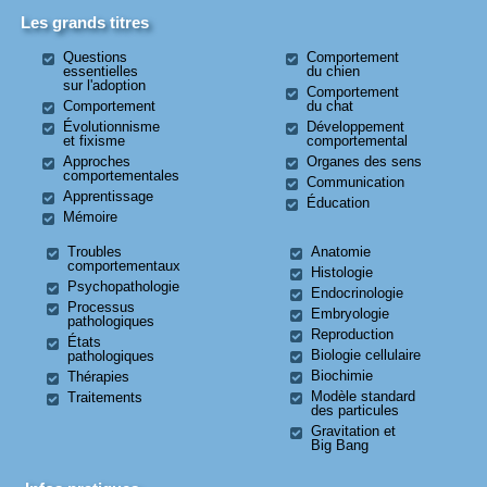
Les grands titres
Questions
Comportement
essentielles
du chien
sur l'adoption
Comportement
Comportement
du chat
Évolutionnisme
Développement
et fixisme
comportemental
Approches
Organes des sens
comportementales
Communication
Apprentissage
Éducation
Mémoire
Troubles
Anatomie
comportementaux
Histologie
Psychopathologie
Endocrinologie
Processus
Embryologie
pathologiques
Reproduction
États
Biologie cellulaire
pathologiques
Biochimie
Thérapies
Modèle standard
Traitements
des particules
Gravitation et
Big Bang