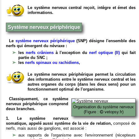
Le système nerveux central reçoit, intègre et émet des
informations.
Système nerveux périphérique
Le
système nerveux périphérique
(SNP) désigne l'ensemble des
nerfs qui émergent du névraxe :
les
nerfs crâniens
à l'exception du
nerf optique (II)
qui fait
partie du SNC ;
les
nerfs spinaux ou rachidiens
,
Le système nerveux périphérique permet la circulation
des informations entre le système nerveux central et les
autres organes du corps (dans les deux sens) pour un
fonctionnement optimal de l'organisme.
Classiquement, ce système
nerveux périphérique comprend
Organisation du système nerveux
deux branches.
(Figure :
vetopsy.fr)
1. Le système nerveux
somatique, appelé aussi système de la vie de relation,
composé de
nerfs, mais aussi de ganglions, est associé :
aux rapports de l'organisme avec l'environnement (récepteurs