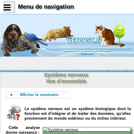
Menu de navigation
News
sur
le site
Celui qui connait vraiment les animaux est par là même capable de comprendre
pleinement le caractère unique de l'homme
Konrad Lorenz
Système nerveux
Vue d'ensemble
► Afficher le sommaire
Le système nerveux est un système biologique dont la
fonction est d'intégrer et de traiter des données, qu'elles
proviennent du monde extérieur ou du milieu intérieur.
Cette analyse
donne naissance :