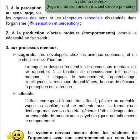
Système nerveux
(Figure tirée d'un ancien manuel d'école primaire)
1. à la perception
au sens large
, via
les
organes des sens
et les
récepteurs sensoriels
disséminés dans
l'organisme (
sensation et perception
) ;
2. à la production d'actes moteurs (comportements)
lorsque la
nécessité se fait sentir ;
3. aux processus mentaux,
cognitifs,
très développés chez les animaux supérieurs, et en
particulier chez l'homme ;
La cognition désigne l'ensemble des processus mentaux qui
se rapportent à la fonction de connaissance tels que la
mémoire, le langage, le raisonnement, l'apprentissage,
l'intelligence, la résolution de problèmes, la prise de décision,
la perception ou l'attention…
affectifs.
L'affect correspond à tout état affectif, pénible ou agréable,
vague ou qualifié, qu'il se présente sous la forme d'une
décharge massive ou d'un état général. L'affect désigne donc
un ensemble de mécanismes psychologiques qui influencent
le comportement.
Le système nerveux assure donc les relations de
l'organisme avec son environnement au sens large