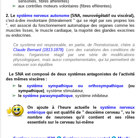
sensoriels, fibres afférentes)
aux contrôles moteurs volontaires (fibres efférentes).
2. Le
système nerveux autonome
(SNA, neurovégétatif ou viscéral),
c'est-à-dire involontaire (littéralement " qui se régit par ses propres lois
", est associé du fonctionnement automatique des organes comme les
muscles lisses, le muscle cardiaque, la majorité des glandes exocrines
ou endocrines.
Ce système est responsable, en partie, de l'homéostasie, chère à
Claude Bernard (1813-1878)
. Lors des variations des conditions de
milieu, l'organisme réagit par une série de modifications
physiologiques, mais aussi comportementales, qui lui permettent de
retrouver son équilibre.
Le SNA est composé de deux systèmes antagonistes de l'activité
des mêmes viscères :
le
système sympathique ou orthosympathique
(ou
sympathique)
, système stimulateur,
le
système parasympathique
, système inhibiteur.
On ajoute à l'heure actuelle le
système nerveux
entérique
qui est qualifié de " deuxième cerveau ", vu le
nombre de neurones qu'il contient et ses rôles
essentiels sur le cerveau lui-même