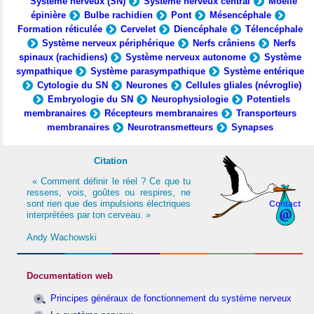
Système nerveux (SN)
Système nerveux central
Moelle
épinière
Bulbe rachidien
Pont
Mésencéphale
Formation réticulée
Cervelet
Diencéphale
Télencéphale
Système nerveux périphérique
Nerfs crâniens
Nerfs
spinaux (rachidiens)
Système nerveux autonome
Système
sympathique
Système parasympathique
Système entérique
Cytologie du SN
Neurones
Cellules gliales (névroglie)
Embryologie du SN
Neurophysiologie
Potentiels
membranaires
Récepteurs membranaires
Transporteurs
membranaires
Neurotransmetteurs
Synapses
Citation
« Comment définir le réel ? Ce que tu
ressens, vois, goûtes ou respires, ne
sont rien que des impulsions électriques
Contact
interprétées par ton cerveau. »
Andy Wachowski
Documentation web
Principes généraux de fonctionnement du système nerveux