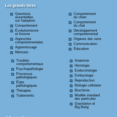
Les grands titres
Questions
Comportement
essentielles
du chien
sur l'adoption
Comportement
Comportement
du chat
Évolutionnisme
Développement
et fixisme
comportemental
Approches
Organes des sens
comportementales
Communication
Apprentissage
Éducation
Mémoire
Troubles
Anatomie
comportementaux
Histologie
Psychopathologie
Endocrinologie
Processus
Embryologie
pathologiques
Reproduction
États
Biologie cellulaire
pathologiques
Biochimie
Thérapies
Modèle standard
Traitements
des particules
Gravitation et
Big Bang