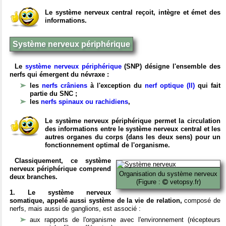
Le système nerveux central reçoit, intègre et émet des
informations.
Système nerveux périphérique
Le
système nerveux périphérique
(SNP) désigne l'ensemble des
nerfs qui émergent du névraxe :
les
nerfs crâniens
à l'exception du
nerf optique (II)
qui fait
partie du SNC ;
les
nerfs spinaux ou rachidiens
,
Le système nerveux périphérique permet la circulation
des informations entre le système nerveux central et les
autres organes du corps (dans les deux sens) pour un
fonctionnement optimal de l'organisme.
Classiquement, ce système
nerveux périphérique comprend
Organisation du système nerveux
deux branches.
(Figure :
vetopsy.fr)
1. Le système nerveux
somatique, appelé aussi système de la vie de relation,
composé de
nerfs, mais aussi de ganglions, est associé :
aux rapports de l'organisme avec l'environnement (récepteurs