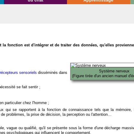
du chat
Apprentissage
la fonction est d'intégrer et de traiter des données, qu'elles provien
Système nerveux
récepteurs sensoriels
disséminés dans
(Figure tirée d'un ancien manuel d'é
écessité se fait sentir ;
en particulier chez l'homme ;
x qui se rapportent à la fonction de connaissance tels que la mémoire, l
on de problèmes, la prise de décision, la perception ou l'attention…
able, vague ou qualifié, qu'il se présente sous la forme d'une décharge massi
mes psychologiques qui influencent le comportement.