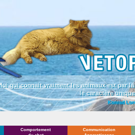
lui qui connait vraiment les animaux est par
le caractère uniqu
Konrad Lor
Comportement
Communication