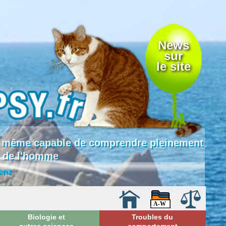
News
sur
le site
 là même capable de comprendre pleinement
e de l'homme
enz
Biologie et
Troubles du