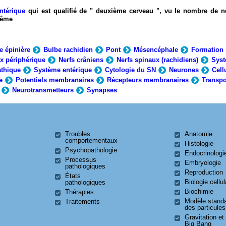
ntérique
qui est qualifié de " deuxième cerveau ", vu le nombre de n
-même
e épinière
Bulbe rachidien
Pont
Mésencéphale
Formation 
x périphérique
Nerfs crâniens
Nerfs spinaux (rachidiens)
Syst
thique
Système entérique
Cytologie du SN
Neurones
Cell
e
Potentiels membranaires
Récepteurs membranaires
Transpo
Neurotransmetteurs
Synapses
Troubles
Anatomie
comportementaux
Histologie
Psychopathologie
Endocrinologi
Processus
Embryologie
pathologiques
Reproduction
États
Biologie cellul
pathologiques
Biochimie
Thérapies
Modèle stand
Traitements
des particules
Gravitation et
Big Bang