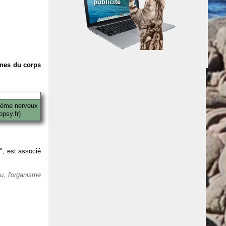
publicité
anes du corps
tème nerveux
psy.fr)
 ", est associé
eu, l'organisme