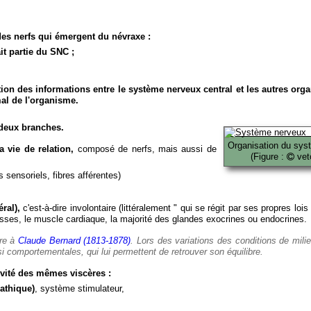
es nerfs qui émergent du névraxe :
it partie du SNC ;
ion des informations entre le système nerveux central et les autres org
al de l'organisme.
deux branches.
Organisation du sys
 vie de relation,
composé de nerfs, mais aussi de
(Figure :
veto
 sensoriels, fibres afférentes)
ral),
c'est-à-dire involontaire (littéralement " qui se régit par ses propres lois
es, le muscle cardiaque, la majorité des glandes exocrines ou endocrines.
ère à
Claude Bernard (1813-1878)
. Lors des variations des conditions de mili
i comportementales, qui lui permettent de retrouver son équilibre.
vité des mêmes viscères :
athique)
, système stimulateur,