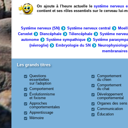
On ajoute à l'heure actuelle le
système nerveux e
contient et ses rôles essentiels sur le cerveau lui
Système nerveux (SN)
Système nerveux central
Moell
Cervelet
Diencéphale
Télencéphale
Système nerveu
autonome
Système sympathique
Système parasympa
(névroglie)
Embryologie du SN
Neurophysiologi
membranaires
Les grands titres
Questions
Comportement
essentielles
du chien
sur l'adoption
Comportement
Comportement
du chat
Évolutionnisme
Développement
et fixisme
comportemental
Approches
Organes des sens
comportementales
Communication
Apprentissage
Éducation
Mémoire