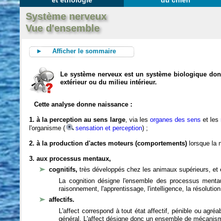
et éthologie
du chien
Système nerveux
Vue d'ensemble
► Afficher le sommaire
Le système nerveux est un système biologique dont 
extérieur ou du milieu intérieur.
Cette analyse donne naissance :
1. à la perception au sens large
, via les
organes des sens
et les
l'organisme (
sensation et perception
) ;
2. à la production d'actes moteurs (comportements)
lorsque la n
3. aux processus mentaux,
cognitifs,
très développés chez les animaux supérieurs, et 
La cognition désigne l'ensemble des processus mentau
raisonnement, l'apprentissage, l'intelligence, la résoluti
affectifs.
L'affect correspond à tout état affectif, pénible ou agré
général. L'affect désigne donc un ensemble de mécanis