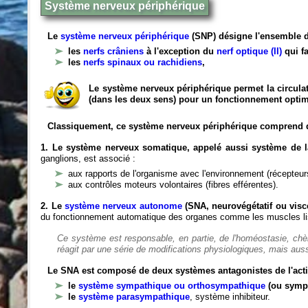
Système nerveux périphérique
Le
système nerveux périphérique
(SNP) désigne l'ensemble d
les
nerfs crâniens
à l'exception du
nerf optique (II)
qui fa
les
nerfs spinaux ou rachidiens
,
Le système nerveux périphérique permet la circulat
(dans les deux sens) pour un fonctionnement optim
Classiquement, ce système nerveux périphérique comprend 
1. Le système nerveux somatique, appelé aussi système de la
ganglions, est associé :
aux rapports de l'organisme avec l'environnement (récepteurs
aux contrôles moteurs volontaires (fibres efférentes).
2. Le
système nerveux autonome
(SNA, neurovégétatif ou viscé
du fonctionnement automatique des organes comme les muscles liss
Ce système est responsable, en partie, de l'homéostasie, ch
réagit par une série de modifications physiologiques, mais auss
Le SNA est composé de deux systèmes antagonistes de l'acti
le
système sympathique ou orthosympathique
(ou symp
le
système parasympathique
, système inhibiteur.