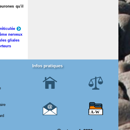
eurones qu'il
réticulée
ème nerveux
ules gliales
rteurs
Infos pratiques
e
aire
ard