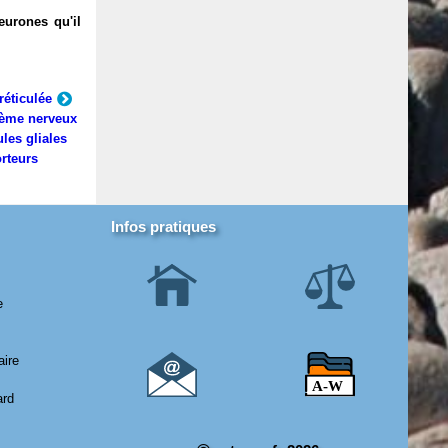
eurones qu'il
réticulée
ème nerveux
ules gliales
rteurs
Infos pratiques
e
aire
ard