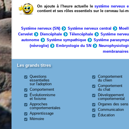
On ajoute à l'heure actuelle le
système nerveux e
contient et ses rôles essentiels sur le cerveau lui
Système nerveux (SN)
Système nerveux central
Moell
Cervelet
Diencéphale
Télencéphale
Système nerveu
autonome
Système sympathique
Système parasympa
(névroglie)
Embryologie du SN
Neurophysiologi
membranaires
Les grands titres
Questions
Comportement
essentielles
du chien
sur l'adoption
Comportement
Comportement
du chat
Évolutionnisme
Développement
et fixisme
comportemental
Approches
Organes des sens
comportementales
Communication
Apprentissage
Éducation
Mémoire