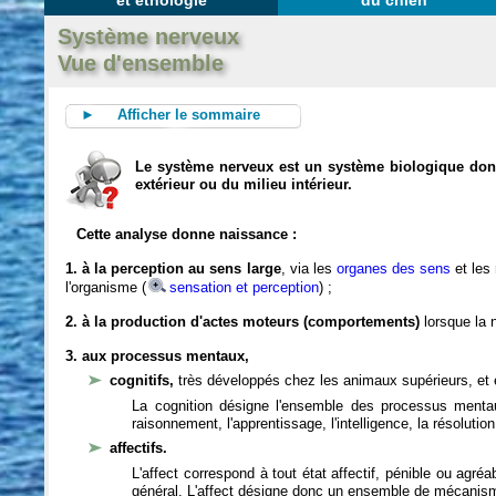
et éthologie
du chien
Système nerveux
Vue d'ensemble
► Afficher le sommaire
Le système nerveux est un système biologique dont 
extérieur ou du milieu intérieur.
Cette analyse donne naissance :
1. à la perception au sens large
, via les
organes des sens
et les
l'organisme (
sensation et perception
) ;
2. à la production d'actes moteurs (comportements)
lorsque la n
3. aux processus mentaux,
cognitifs,
très développés chez les animaux supérieurs, et 
La cognition désigne l'ensemble des processus mentau
raisonnement, l'apprentissage, l'intelligence, la résoluti
affectifs.
L'affect correspond à tout état affectif, pénible ou agré
général. L'affect désigne donc un ensemble de mécanis