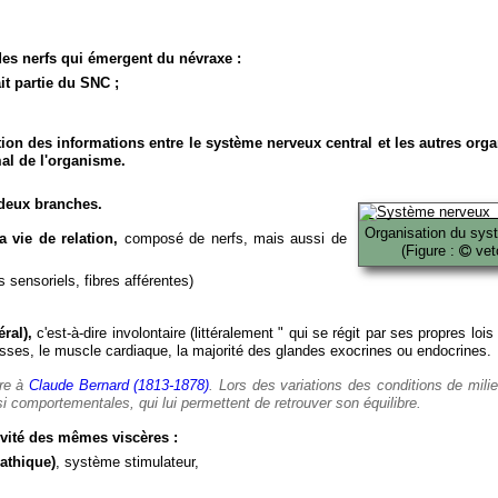
es nerfs qui émergent du névraxe :
it partie du SNC ;
ion des informations entre le système nerveux central et les autres org
al de l'organisme.
deux branches.
Organisation du sys
 vie de relation,
composé de nerfs, mais aussi de
(Figure :
veto
 sensoriels, fibres afférentes)
ral),
c'est-à-dire involontaire (littéralement " qui se régit par ses propres lois
es, le muscle cardiaque, la majorité des glandes exocrines ou endocrines.
ère à
Claude Bernard (1813-1878)
. Lors des variations des conditions de mili
i comportementales, qui lui permettent de retrouver son équilibre.
vité des mêmes viscères :
athique)
, système stimulateur,