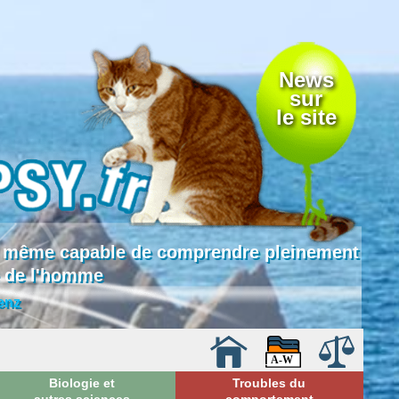
News
sur
le site
 là même capable de comprendre pleinement
e de l'homme
enz
Biologie et
Troubles du