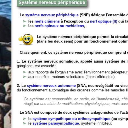
Système nerveux périphérique
Le
système nerveux périphérique
(SNP) désigne l'ensemble d
les
nerfs crâniens
à l'exception du
nerf optique (II)
qui fa
les
nerfs spinaux ou rachidiens
,
Le système nerveux périphérique permet la circulat
(dans les deux sens) pour un fonctionnement optim
Classiquement, ce système nerveux périphérique comprend 
1. Le système nerveux somatique, appelé aussi système de la
ganglions, est associé :
aux rapports de l'organisme avec l'environnement (récepteurs
aux contrôles moteurs volontaires (fibres efférentes).
2. Le
système nerveux autonome
(SNA, neurovégétatif ou viscé
du fonctionnement automatique des organes comme les muscles liss
Ce système est responsable, en partie, de l'homéostasie, ch
réagit par une série de modifications physiologiques, mais auss
Le SNA est composé de deux systèmes antagonistes de l'acti
le
système sympathique ou orthosympathique
(ou symp
le
système parasympathique
, système inhibiteur.