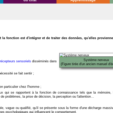
du chat
Apprentissage
la fonction est d'intégrer et de traiter des données, qu'elles provien
Système nerveux
récepteurs sensoriels
disséminés dans
(Figure tirée d'un ancien manuel d'é
écessité se fait sentir ;
en particulier chez l'homme ;
x qui se rapportent à la fonction de connaissance tels que la mémoire, l
on de problèmes, la prise de décision, la perception ou l'attention…
able, vague ou qualifié, qu'il se présente sous la forme d'une décharge massi
mes psychologiques qui influencent le comportement.