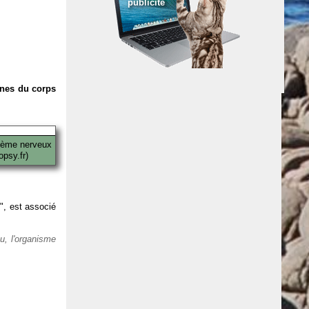
publicité
anes du corps
tème nerveux
psy.fr)
 ", est associé
eu, l'organisme