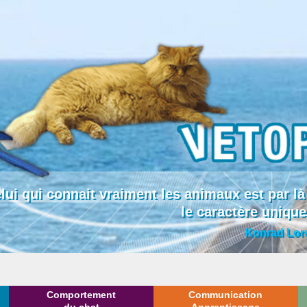
lui qui connait vraiment les animaux est par
le caractère uniqu
Konrad Lor
Comportement
Communication