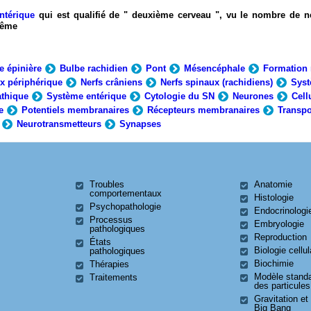
ntérique
qui est qualifié de " deuxième cerveau ", vu le nombre de n
-même
e épinière
Bulbe rachidien
Pont
Mésencéphale
Formation 
x périphérique
Nerfs crâniens
Nerfs spinaux (rachidiens)
Syst
thique
Système entérique
Cytologie du SN
Neurones
Cell
e
Potentiels membranaires
Récepteurs membranaires
Transpo
Neurotransmetteurs
Synapses
Troubles
Anatomie
comportementaux
Histologie
Psychopathologie
Endocrinologi
Processus
Embryologie
pathologiques
Reproduction
États
Biologie cellul
pathologiques
Biochimie
Thérapies
Modèle stand
Traitements
des particules
Gravitation et
Big Bang