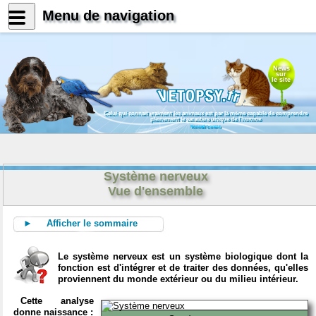
Menu de navigation
News
sur
le site
Celui qui connait vraiment les animaux est par là même capable de comprendre
pleinement le caractère unique de l'homme
Konrad Lorenz
Système nerveux
Vue d'ensemble
► Afficher le sommaire
Le système nerveux est un système biologique dont la
fonction est d'intégrer et de traiter des données, qu'elles
proviennent du monde extérieur ou du milieu intérieur.
Cette analyse
donne naissance :