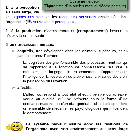
Système nerveux
(Figure tirée d'un ancien manuel d'école primaire)
1. à la perception
au sens large
, via
les
organes des sens
et les
récepteurs sensoriels
disséminés dans
l'organisme (
sensation et perception
) ;
2. à la production d'actes moteurs (comportements)
lorsque la
nécessité se fait sentir ;
3. aux processus mentaux,
cognitifs,
très développés chez les animaux supérieurs, et en
particulier chez l'homme ;
La cognition désigne l'ensemble des processus mentaux qui
se rapportent à la fonction de connaissance tels que la
mémoire, le langage, le raisonnement, l'apprentissage,
l'intelligence, la résolution de problèmes, la prise de décision,
la perception ou l'attention…
affectifs.
L'affect correspond à tout état affectif, pénible ou agréable,
vague ou qualifié, qu'il se présente sous la forme d'une
décharge massive ou d'un état général. L'affect désigne donc
un ensemble de mécanismes psychologiques qui influencent
le comportement.
Le système nerveux assure donc les relations de
l'organisme avec son environnement au sens large