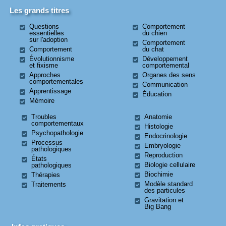
Les grands titres
Questions
Comportement
essentielles
du chien
sur l'adoption
Comportement
Comportement
du chat
Évolutionnisme
Développement
et fixisme
comportemental
Approches
Organes des sens
comportementales
Communication
Apprentissage
Éducation
Mémoire
Troubles
Anatomie
comportementaux
Histologie
Psychopathologie
Endocrinologie
Processus
Embryologie
pathologiques
Reproduction
États
Biologie cellulaire
pathologiques
Biochimie
Thérapies
Modèle standard
Traitements
des particules
Gravitation et
Big Bang