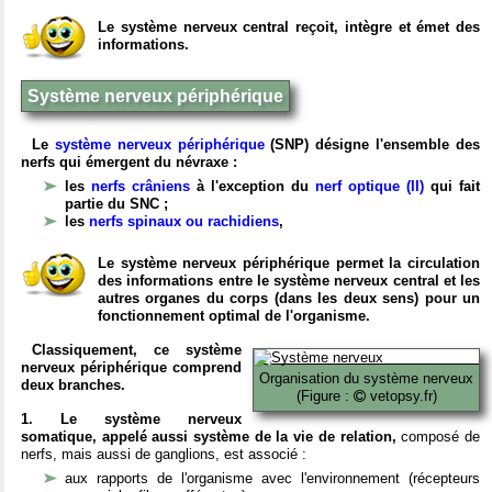
Le système nerveux central reçoit, intègre et émet des
informations.
Système nerveux périphérique
Le
système nerveux périphérique
(SNP) désigne l'ensemble des
nerfs qui émergent du névraxe :
les
nerfs crâniens
à l'exception du
nerf optique (II)
qui fait
partie du SNC ;
les
nerfs spinaux ou rachidiens
,
Le système nerveux périphérique permet la circulation
des informations entre le système nerveux central et les
autres organes du corps (dans les deux sens) pour un
fonctionnement optimal de l'organisme.
Classiquement, ce système
nerveux périphérique comprend
Organisation du système nerveux
deux branches.
(Figure :
vetopsy.fr)
1. Le système nerveux
somatique, appelé aussi système de la vie de relation,
composé de
nerfs, mais aussi de ganglions, est associé :
aux rapports de l'organisme avec l'environnement (récepteurs