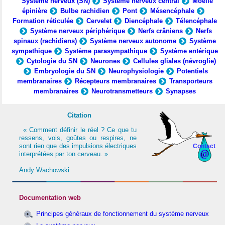
Système nerveux (SN)
Système nerveux central
Moelle
épinière
Bulbe rachidien
Pont
Mésencéphale
Formation réticulée
Cervelet
Diencéphale
Télencéphale
Système nerveux périphérique
Nerfs crâniens
Nerfs
spinaux (rachidiens)
Système nerveux autonome
Système
sympathique
Système parasympathique
Système entérique
Cytologie du SN
Neurones
Cellules gliales (névroglie)
Embryologie du SN
Neurophysiologie
Potentiels
membranaires
Récepteurs membranaires
Transporteurs
membranaires
Neurotransmetteurs
Synapses
Citation
« Comment définir le réel ? Ce que tu
ressens, vois, goûtes ou respires, ne
sont rien que des impulsions électriques
Contact
interprétées par ton cerveau. »
Andy Wachowski
Documentation web
Principes généraux de fonctionnement du système nerveux