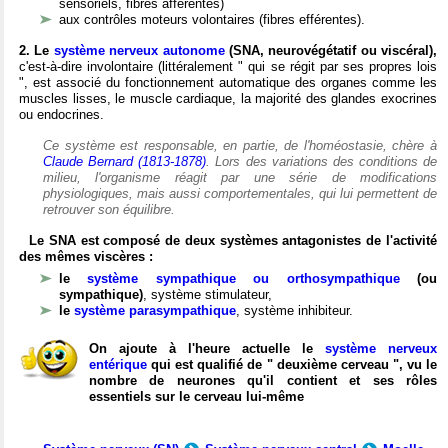
sensoriels, fibres afférentes)
aux contrôles moteurs volontaires (fibres efférentes).
2. Le
système nerveux autonome
(SNA, neurovégétatif ou viscéral),
c'est-à-dire involontaire (littéralement " qui se régit par ses propres lois
", est associé du fonctionnement automatique des organes comme les
muscles lisses, le muscle cardiaque, la majorité des glandes exocrines
ou endocrines.
Ce système est responsable, en partie, de l'homéostasie, chère à
Claude Bernard (1813-1878)
. Lors des variations des conditions de
milieu, l'organisme réagit par une série de modifications
physiologiques, mais aussi comportementales, qui lui permettent de
retrouver son équilibre.
Le SNA est composé de deux systèmes antagonistes de l'activité
des mêmes viscères :
le
système sympathique ou orthosympathique
(ou
sympathique)
, système stimulateur,
le
système parasympathique
, système inhibiteur.
On ajoute à l'heure actuelle le
système nerveux
entérique
qui est qualifié de " deuxième cerveau ", vu le
nombre de neurones qu'il contient et ses rôles
essentiels sur le cerveau lui-même