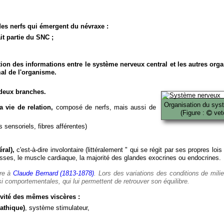
es nerfs qui émergent du névraxe :
it partie du SNC ;
ion des informations entre le système nerveux central et les autres org
al de l'organisme.
deux branches.
Organisation du sys
 vie de relation,
composé de nerfs, mais aussi de
(Figure :
veto
 sensoriels, fibres afférentes)
ral),
c'est-à-dire involontaire (littéralement " qui se régit par ses propres lois
es, le muscle cardiaque, la majorité des glandes exocrines ou endocrines.
ère à
Claude Bernard (1813-1878)
. Lors des variations des conditions de mili
i comportementales, qui lui permettent de retrouver son équilibre.
vité des mêmes viscères :
athique)
, système stimulateur,