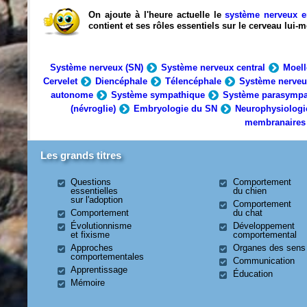
On ajoute à l'heure actuelle le
système nerveux e
contient et ses rôles essentiels sur le cerveau lui
Système nerveux (SN)
Système nerveux central
Moell
Cervelet
Diencéphale
Télencéphale
Système nerveu
autonome
Système sympathique
Système parasympa
(névroglie)
Embryologie du SN
Neurophysiologi
membranaires
Les grands titres
Questions
Comportement
essentielles
du chien
sur l'adoption
Comportement
Comportement
du chat
Évolutionnisme
Développement
et fixisme
comportemental
Approches
Organes des sens
comportementales
Communication
Apprentissage
Éducation
Mémoire