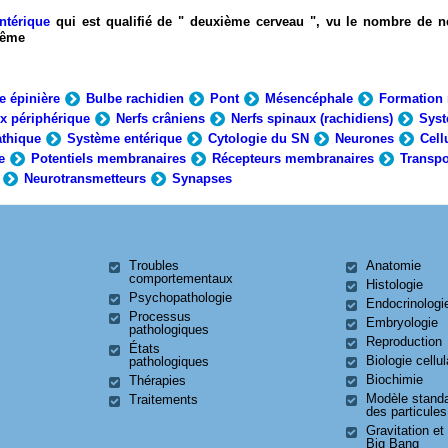
ntérique
qui est qualifié de " deuxième cerveau ", vu le nombre de n
-même
e épinière
Bulbe rachidien
Pont
Mésencéphale
Formation 
x périphérique
Nerfs crâniens
Nerfs spinaux (rachidiens)
Syst
thique
Système entérique
Cytologie du SN
Neurones
Cell
e
Potentiels membranaires
Récepteurs membranaires
Transpo
Neurotransmetteurs
Synapses
Troubles
Anatomie
comportementaux
Histologie
Psychopathologie
Endocrinologi
Processus
Embryologie
pathologiques
Reproduction
États
Biologie cellul
pathologiques
Biochimie
Thérapies
Modèle stand
Traitements
des particules
Gravitation et
Big Bang