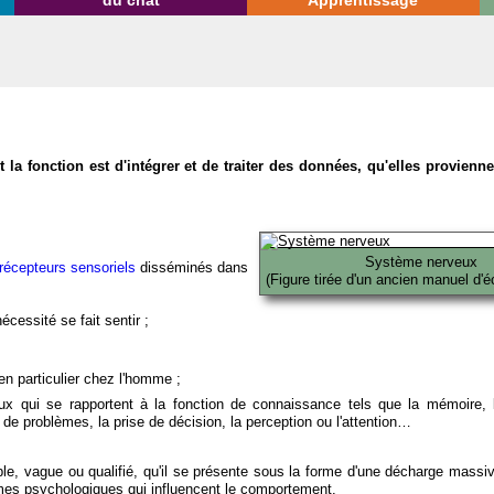
du chat
Apprentissage
la fonction est d'intégrer et de traiter des données, qu'elles provien
Système nerveux
récepteurs sensoriels
disséminés dans
(Figure tirée d'un ancien manuel d'é
écessité se fait sentir ;
en particulier chez l'homme ;
x qui se rapportent à la fonction de connaissance tels que la mémoire, l
on de problèmes, la prise de décision, la perception ou l'attention…
able, vague ou qualifié, qu'il se présente sous la forme d'une décharge massi
mes psychologiques qui influencent le comportement.