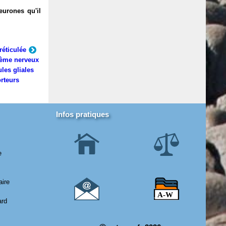
eurones qu'il
réticulée
ème nerveux
ules gliales
rteurs
Infos pratiques
e
aire
ard