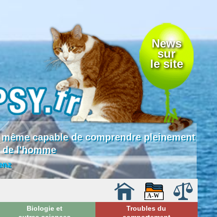
News
sur
le site
 là même capable de comprendre pleinement
e de l'homme
enz
Biologie et
Troubles du