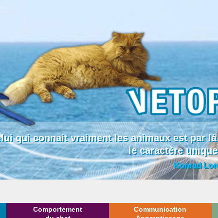
lui qui connait vraiment les animaux est par
le caractère uniqu
Konrad Lor
Comportement
Communication