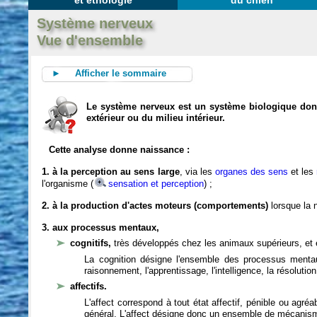
et éthologie
du chien
Système nerveux
Vue d'ensemble
► Afficher le sommaire
Le système nerveux est un système biologique dont 
extérieur ou du milieu intérieur.
Cette analyse donne naissance :
1. à la perception au sens large
, via les
organes des sens
et les
l'organisme (
sensation et perception
) ;
2. à la production d'actes moteurs (comportements)
lorsque la n
3. aux processus mentaux,
cognitifs,
très développés chez les animaux supérieurs, et 
La cognition désigne l'ensemble des processus mentau
raisonnement, l'apprentissage, l'intelligence, la résoluti
affectifs.
L'affect correspond à tout état affectif, pénible ou agré
général. L'affect désigne donc un ensemble de mécanis