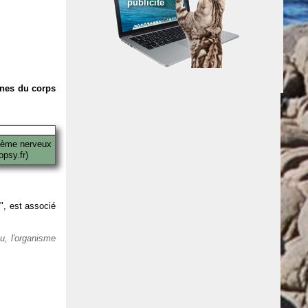
publicité
anes du corps
tème nerveux
psy.fr)
 ", est associé
eu, l'organisme