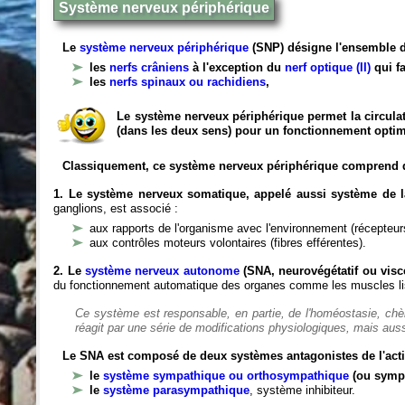
Système nerveux périphérique
Le
système nerveux périphérique
(SNP) désigne l'ensemble d
les
nerfs crâniens
à l'exception du
nerf optique (II)
qui fa
les
nerfs spinaux ou rachidiens
,
Le système nerveux périphérique permet la circulat
(dans les deux sens) pour un fonctionnement optim
Classiquement, ce système nerveux périphérique comprend 
1. Le système nerveux somatique, appelé aussi système de la
ganglions, est associé :
aux rapports de l'organisme avec l'environnement (récepteurs
aux contrôles moteurs volontaires (fibres efférentes).
2. Le
système nerveux autonome
(SNA, neurovégétatif ou viscé
du fonctionnement automatique des organes comme les muscles liss
Ce système est responsable, en partie, de l'homéostasie, ch
réagit par une série de modifications physiologiques, mais auss
Le SNA est composé de deux systèmes antagonistes de l'acti
le
système sympathique ou orthosympathique
(ou symp
le
système parasympathique
, système inhibiteur.