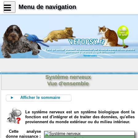
Menu de navigation
News
sur
le site
Celui qui connait vraiment les animaux est par là même capable de comprendre
pleinement le caractère unique de l'homme
Konrad Lorenz
Système nerveux
Vue d'ensemble
► Afficher le sommaire
Le système nerveux est un système biologique dont la
fonction est d'intégrer et de traiter des données, qu'elles
proviennent du monde extérieur ou du milieu intérieur.
Cette analyse
donne naissance :