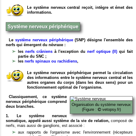
Le système nerveux central reçoit, intègre et émet des
informations.
Système nerveux périphérique
Le
système nerveux périphérique
(SNP) désigne l'ensemble des
nerfs qui émergent du névraxe :
les
nerfs crâniens
à l'exception du
nerf optique (II)
qui fait
partie du SNC ;
les
nerfs spinaux ou rachidiens
,
Le système nerveux périphérique permet la circulation
des informations entre le système nerveux central et les
autres organes du corps (dans les deux sens) pour un
fonctionnement optimal de l'organisme.
Classiquement, ce système
nerveux périphérique comprend
Organisation du système nerveux
deux branches.
(Figure :
vetopsy.fr)
1. Le système nerveux
somatique, appelé aussi système de la vie de relation,
composé de
nerfs, mais aussi de ganglions, est associé :
aux rapports de l'organisme avec l'environnement (récepteurs