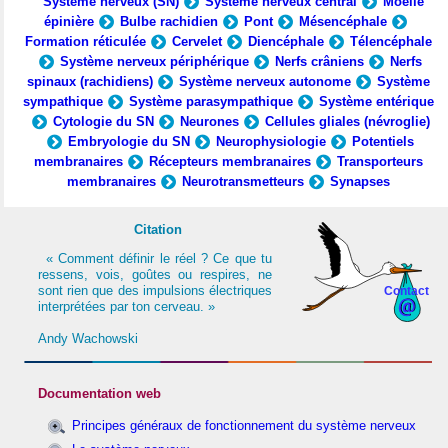
Système nerveux (SN)
Système nerveux central
Moelle
épinière
Bulbe rachidien
Pont
Mésencéphale
Formation réticulée
Cervelet
Diencéphale
Télencéphale
Système nerveux périphérique
Nerfs crâniens
Nerfs
spinaux (rachidiens)
Système nerveux autonome
Système
sympathique
Système parasympathique
Système entérique
Cytologie du SN
Neurones
Cellules gliales (névroglie)
Embryologie du SN
Neurophysiologie
Potentiels
membranaires
Récepteurs membranaires
Transporteurs
membranaires
Neurotransmetteurs
Synapses
Citation
« Comment définir le réel ? Ce que tu
ressens, vois, goûtes ou respires, ne
sont rien que des impulsions électriques
Contact
interprétées par ton cerveau. »
Andy Wachowski
Documentation web
Principes généraux de fonctionnement du système nerveux