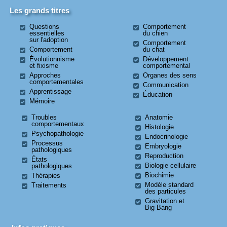
Les grands titres
Questions
Comportement
essentielles
du chien
sur l'adoption
Comportement
Comportement
du chat
Évolutionnisme
Développement
et fixisme
comportemental
Approches
Organes des sens
comportementales
Communication
Apprentissage
Éducation
Mémoire
Troubles
Anatomie
comportementaux
Histologie
Psychopathologie
Endocrinologie
Processus
Embryologie
pathologiques
Reproduction
États
Biologie cellulaire
pathologiques
Biochimie
Thérapies
Modèle standard
Traitements
des particules
Gravitation et
Big Bang