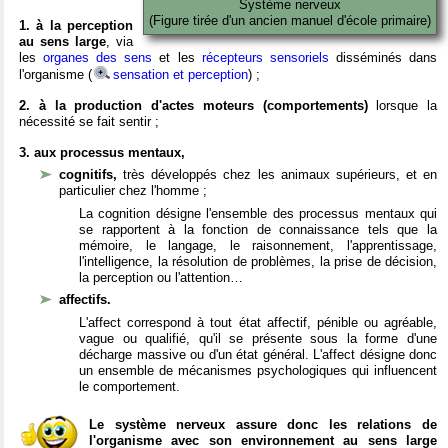
Système nerveux
(Figure tirée d'un ancien manuel d'école primaire)
1. à la perception
au sens large
, via
les
organes des sens
et les
récepteurs sensoriels
disséminés dans
l'organisme (
sensation et perception
) ;
2. à la production d'actes moteurs (comportements)
lorsque la
nécessité se fait sentir ;
3. aux processus mentaux,
cognitifs,
très développés chez les animaux supérieurs, et en
particulier chez l'homme ;
La cognition désigne l'ensemble des processus mentaux qui
se rapportent à la fonction de connaissance tels que la
mémoire, le langage, le raisonnement, l'apprentissage,
l'intelligence, la résolution de problèmes, la prise de décision,
la perception ou l'attention…
affectifs.
L'affect correspond à tout état affectif, pénible ou agréable,
vague ou qualifié, qu'il se présente sous la forme d'une
décharge massive ou d'un état général. L'affect désigne donc
un ensemble de mécanismes psychologiques qui influencent
le comportement.
Le système nerveux assure donc les relations de
l'organisme avec son environnement au sens large