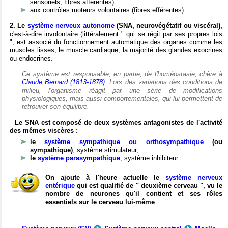
sensoriels, fibres afférentes)
aux contrôles moteurs volontaires (fibres efférentes).
2. Le
système nerveux autonome
(SNA, neurovégétatif ou viscéral),
c'est-à-dire involontaire (littéralement " qui se régit par ses propres lois
", est associé du fonctionnement automatique des organes comme les
muscles lisses, le muscle cardiaque, la majorité des glandes exocrines
ou endocrines.
Ce système est responsable, en partie, de l'homéostasie, chère à
Claude Bernard (1813-1878)
. Lors des variations des conditions de
milieu, l'organisme réagit par une série de modifications
physiologiques, mais aussi comportementales, qui lui permettent de
retrouver son équilibre.
Le SNA est composé de deux systèmes antagonistes de l'activité
des mêmes viscères :
le
système sympathique ou orthosympathique
(ou
sympathique)
, système stimulateur,
le
système parasympathique
, système inhibiteur.
On ajoute à l'heure actuelle le
système nerveux
entérique
qui est qualifié de " deuxième cerveau ", vu le
nombre de neurones qu'il contient et ses rôles
essentiels sur le cerveau lui-même