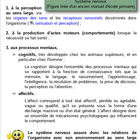
Système nerveux
(Figure tirée d'un ancien manuel d'école primaire)
1. à la perception
au sens large
, via
les
organes des sens
et les
récepteurs sensoriels
disséminés dans
l'organisme (
sensation et perception
) ;
2. à la production d'actes moteurs (comportements)
lorsque la
nécessité se fait sentir ;
3. aux processus mentaux,
cognitifs,
très développés chez les animaux supérieurs, et en
particulier chez l'homme ;
La cognition désigne l'ensemble des processus mentaux qui
se rapportent à la fonction de connaissance tels que la
mémoire, le langage, le raisonnement, l'apprentissage,
l'intelligence, la résolution de problèmes, la prise de décision,
la perception ou l'attention…
affectifs.
L'affect correspond à tout état affectif, pénible ou agréable,
vague ou qualifié, qu'il se présente sous la forme d'une
décharge massive ou d'un état général. L'affect désigne donc
un ensemble de mécanismes psychologiques qui influencent
le comportement.
Le système nerveux assure donc les relations de
l'organisme avec son environnement au sens large