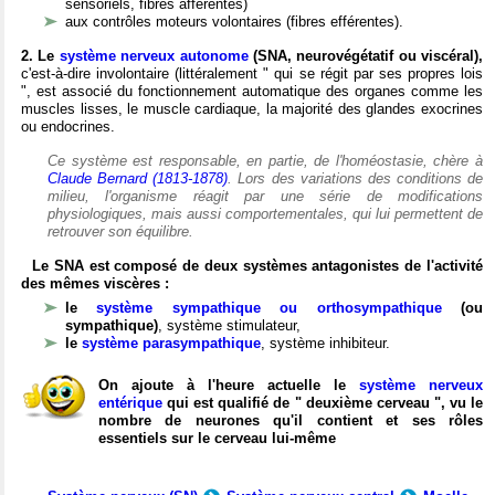
sensoriels, fibres afférentes)
aux contrôles moteurs volontaires (fibres efférentes).
2. Le
système nerveux autonome
(SNA, neurovégétatif ou viscéral),
c'est-à-dire involontaire (littéralement " qui se régit par ses propres lois
", est associé du fonctionnement automatique des organes comme les
muscles lisses, le muscle cardiaque, la majorité des glandes exocrines
ou endocrines.
Ce système est responsable, en partie, de l'homéostasie, chère à
Claude Bernard (1813-1878)
. Lors des variations des conditions de
milieu, l'organisme réagit par une série de modifications
physiologiques, mais aussi comportementales, qui lui permettent de
retrouver son équilibre.
Le SNA est composé de deux systèmes antagonistes de l'activité
des mêmes viscères :
le
système sympathique ou orthosympathique
(ou
sympathique)
, système stimulateur,
le
système parasympathique
, système inhibiteur.
On ajoute à l'heure actuelle le
système nerveux
entérique
qui est qualifié de " deuxième cerveau ", vu le
nombre de neurones qu'il contient et ses rôles
essentiels sur le cerveau lui-même