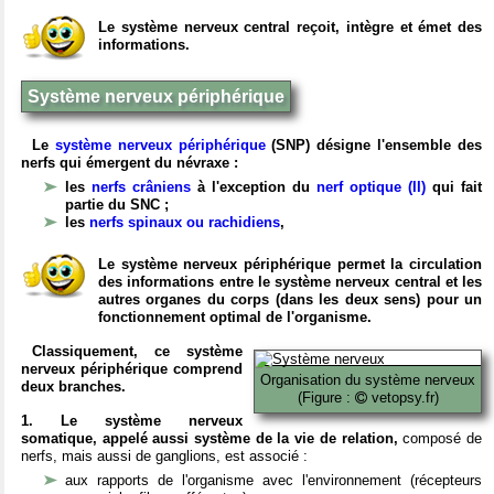
Le système nerveux central reçoit, intègre et émet des
informations.
Système nerveux périphérique
Le
système nerveux périphérique
(SNP) désigne l'ensemble des
nerfs qui émergent du névraxe :
les
nerfs crâniens
à l'exception du
nerf optique (II)
qui fait
partie du SNC ;
les
nerfs spinaux ou rachidiens
,
Le système nerveux périphérique permet la circulation
des informations entre le système nerveux central et les
autres organes du corps (dans les deux sens) pour un
fonctionnement optimal de l'organisme.
Classiquement, ce système
nerveux périphérique comprend
Organisation du système nerveux
deux branches.
(Figure :
vetopsy.fr)
1. Le système nerveux
somatique, appelé aussi système de la vie de relation,
composé de
nerfs, mais aussi de ganglions, est associé :
aux rapports de l'organisme avec l'environnement (récepteurs