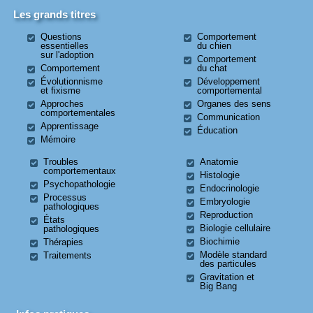
Les grands titres
Questions
Comportement
essentielles
du chien
sur l'adoption
Comportement
Comportement
du chat
Évolutionnisme
Développement
et fixisme
comportemental
Approches
Organes des sens
comportementales
Communication
Apprentissage
Éducation
Mémoire
Troubles
Anatomie
comportementaux
Histologie
Psychopathologie
Endocrinologie
Processus
Embryologie
pathologiques
Reproduction
États
Biologie cellulaire
pathologiques
Biochimie
Thérapies
Modèle standard
Traitements
des particules
Gravitation et
Big Bang