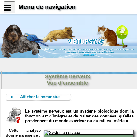
Menu de navigation
News
sur
le site
Celui qui connait vraiment les animaux est par là même capable de comprendre
pleinement le caractère unique de l'homme
Konrad Lorenz
Système nerveux
Vue d'ensemble
► Afficher le sommaire
Le système nerveux est un système biologique dont la
fonction est d'intégrer et de traiter des données, qu'elles
proviennent du monde extérieur ou du milieu intérieur.
Cette analyse
donne naissance :