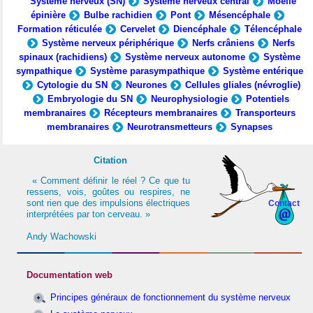
Système nerveux (SN)
Système nerveux central
Moelle
épinière
Bulbe rachidien
Pont
Mésencéphale
Formation réticulée
Cervelet
Diencéphale
Télencéphale
Système nerveux périphérique
Nerfs crâniens
Nerfs
spinaux (rachidiens)
Système nerveux autonome
Système
sympathique
Système parasympathique
Système entérique
Cytologie du SN
Neurones
Cellules gliales (névroglie)
Embryologie du SN
Neurophysiologie
Potentiels
membranaires
Récepteurs membranaires
Transporteurs
membranaires
Neurotransmetteurs
Synapses
Citation
« Comment définir le réel ? Ce que tu
ressens, vois, goûtes ou respires, ne
sont rien que des impulsions électriques
Contact
interprétées par ton cerveau. »
Andy Wachowski
Documentation web
Principes généraux de fonctionnement du système nerveux