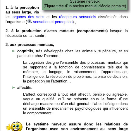
Système nerveux
(Figure tirée d'un ancien manuel d'école primaire)
1. à la perception
au sens large
, via
les
organes des sens
et les
récepteurs sensoriels
disséminés dans
l'organisme (
sensation et perception
) ;
2. à la production d'actes moteurs (comportements)
lorsque la
nécessité se fait sentir ;
3. aux processus mentaux,
cognitifs,
très développés chez les animaux supérieurs, et en
particulier chez l'homme ;
La cognition désigne l'ensemble des processus mentaux qui
se rapportent à la fonction de connaissance tels que la
mémoire, le langage, le raisonnement, l'apprentissage,
l'intelligence, la résolution de problèmes, la prise de décision,
la perception ou l'attention…
affectifs.
L'affect correspond à tout état affectif, pénible ou agréable,
vague ou qualifié, qu'il se présente sous la forme d'une
décharge massive ou d'un état général. L'affect désigne donc
un ensemble de mécanismes psychologiques qui influencent
le comportement.
Le système nerveux assure donc les relations de
l'organisme avec son environnement au sens large