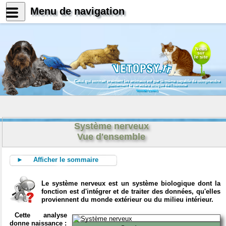
Menu de navigation
News
sur
le site
Celui qui connait vraiment les animaux est par là même capable de comprendre
pleinement le caractère unique de l'homme
Konrad Lorenz
Système nerveux
Vue d'ensemble
► Afficher le sommaire
Le système nerveux est un système biologique dont la
fonction est d'intégrer et de traiter des données, qu'elles
proviennent du monde extérieur ou du milieu intérieur.
Cette analyse
donne naissance :