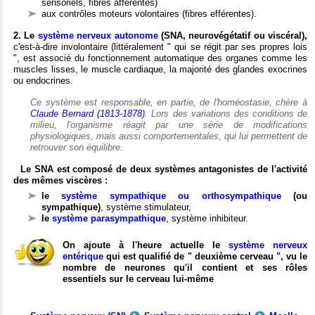
sensoriels, fibres afférentes)
aux contrôles moteurs volontaires (fibres efférentes).
2. Le
système nerveux autonome
(SNA, neurovégétatif ou viscéral),
c'est-à-dire involontaire (littéralement " qui se régit par ses propres lois
", est associé du fonctionnement automatique des organes comme les
muscles lisses, le muscle cardiaque, la majorité des glandes exocrines
ou endocrines.
Ce système est responsable, en partie, de l'homéostasie, chère à
Claude Bernard (1813-1878)
. Lors des variations des conditions de
milieu, l'organisme réagit par une série de modifications
physiologiques, mais aussi comportementales, qui lui permettent de
retrouver son équilibre.
Le SNA est composé de deux systèmes antagonistes de l'activité
des mêmes viscères :
le
système sympathique ou orthosympathique
(ou
sympathique)
, système stimulateur,
le
système parasympathique
, système inhibiteur.
On ajoute à l'heure actuelle le
système nerveux
entérique
qui est qualifié de " deuxième cerveau ", vu le
nombre de neurones qu'il contient et ses rôles
essentiels sur le cerveau lui-même