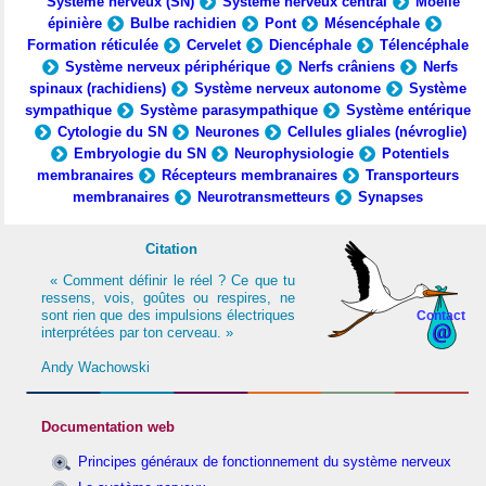
Système nerveux (SN)
Système nerveux central
Moelle
épinière
Bulbe rachidien
Pont
Mésencéphale
Formation réticulée
Cervelet
Diencéphale
Télencéphale
Système nerveux périphérique
Nerfs crâniens
Nerfs
spinaux (rachidiens)
Système nerveux autonome
Système
sympathique
Système parasympathique
Système entérique
Cytologie du SN
Neurones
Cellules gliales (névroglie)
Embryologie du SN
Neurophysiologie
Potentiels
membranaires
Récepteurs membranaires
Transporteurs
membranaires
Neurotransmetteurs
Synapses
Citation
« Comment définir le réel ? Ce que tu
ressens, vois, goûtes ou respires, ne
sont rien que des impulsions électriques
Contact
interprétées par ton cerveau. »
Andy Wachowski
Documentation web
Principes généraux de fonctionnement du système nerveux