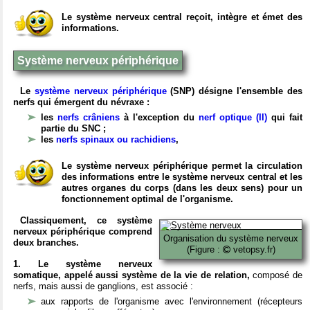
Le système nerveux central reçoit, intègre et émet des
informations.
Système nerveux périphérique
Le
système nerveux périphérique
(SNP) désigne l'ensemble des
nerfs qui émergent du névraxe :
les
nerfs crâniens
à l'exception du
nerf optique (II)
qui fait
partie du SNC ;
les
nerfs spinaux ou rachidiens
,
Le système nerveux périphérique permet la circulation
des informations entre le système nerveux central et les
autres organes du corps (dans les deux sens) pour un
fonctionnement optimal de l'organisme.
Classiquement, ce système
nerveux périphérique comprend
Organisation du système nerveux
deux branches.
(Figure :
vetopsy.fr)
1. Le système nerveux
somatique, appelé aussi système de la vie de relation,
composé de
nerfs, mais aussi de ganglions, est associé :
aux rapports de l'organisme avec l'environnement (récepteurs