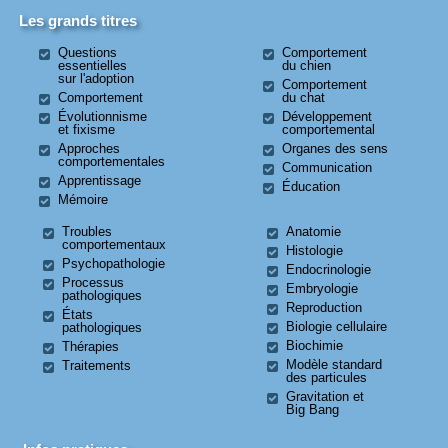
Les grands titres
Questions
Comportement
essentielles
du chien
sur l'adoption
Comportement
Comportement
du chat
Évolutionnisme
Développement
et fixisme
comportemental
Approches
Organes des sens
comportementales
Communication
Apprentissage
Éducation
Mémoire
Troubles
Anatomie
comportementaux
Histologie
Psychopathologie
Endocrinologie
Processus
Embryologie
pathologiques
Reproduction
États
Biologie cellulaire
pathologiques
Biochimie
Thérapies
Modèle standard
Traitements
des particules
Gravitation et
Big Bang