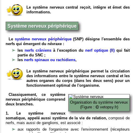
Le système nerveux central reçoit, intègre et émet des
informations.
Système nerveux périphérique
Le
système nerveux périphérique
(SNP) désigne l'ensemble des
nerfs qui émergent du névraxe :
les
nerfs crâniens
à l'exception du
nerf optique (II)
qui fait
partie du SNC ;
les
nerfs spinaux ou rachidiens
,
Le système nerveux périphérique permet la circulation
des informations entre le système nerveux central et les
autres organes du corps (dans les deux sens) pour un
fonctionnement optimal de l'organisme.
Classiquement, ce système
nerveux périphérique comprend
Organisation du système nerveux
deux branches.
(Figure :
vetopsy.fr)
1. Le système nerveux
somatique, appelé aussi système de la vie de relation,
composé de
nerfs, mais aussi de ganglions, est associé :
aux rapports de l'organisme avec l'environnement (récepteurs