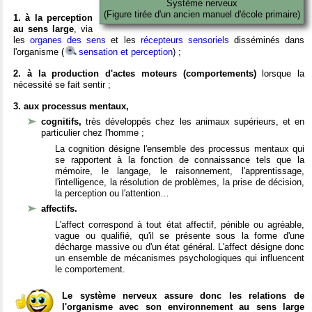
Système nerveux
(Figure tirée d'un ancien manuel d'école primaire)
1. à la perception
au sens large
, via
les
organes des sens
et les
récepteurs sensoriels
disséminés dans
l'organisme (
sensation et perception
) ;
2. à la production d'actes moteurs (comportements)
lorsque la
nécessité se fait sentir ;
3. aux processus mentaux,
cognitifs,
très développés chez les animaux supérieurs, et en
particulier chez l'homme ;
La cognition désigne l'ensemble des processus mentaux qui
se rapportent à la fonction de connaissance tels que la
mémoire, le langage, le raisonnement, l'apprentissage,
l'intelligence, la résolution de problèmes, la prise de décision,
la perception ou l'attention…
affectifs.
L'affect correspond à tout état affectif, pénible ou agréable,
vague ou qualifié, qu'il se présente sous la forme d'une
décharge massive ou d'un état général. L'affect désigne donc
un ensemble de mécanismes psychologiques qui influencent
le comportement.
Le système nerveux assure donc les relations de
l'organisme avec son environnement au sens large