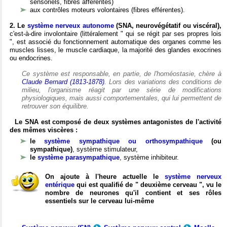
sensoriels, fibres afférentes)
aux contrôles moteurs volontaires (fibres efférentes).
2. Le
système nerveux autonome
(SNA, neurovégétatif ou viscéral),
c'est-à-dire involontaire (littéralement " qui se régit par ses propres lois
", est associé du fonctionnement automatique des organes comme les
muscles lisses, le muscle cardiaque, la majorité des glandes exocrines
ou endocrines.
Ce système est responsable, en partie, de l'homéostasie, chère à
Claude Bernard (1813-1878)
. Lors des variations des conditions de
milieu, l'organisme réagit par une série de modifications
physiologiques, mais aussi comportementales, qui lui permettent de
retrouver son équilibre.
Le SNA est composé de deux systèmes antagonistes de l'activité
des mêmes viscères :
le
système sympathique ou orthosympathique
(ou
sympathique)
, système stimulateur,
le
système parasympathique
, système inhibiteur.
On ajoute à l'heure actuelle le
système nerveux
entérique
qui est qualifié de " deuxième cerveau ", vu le
nombre de neurones qu'il contient et ses rôles
essentiels sur le cerveau lui-même