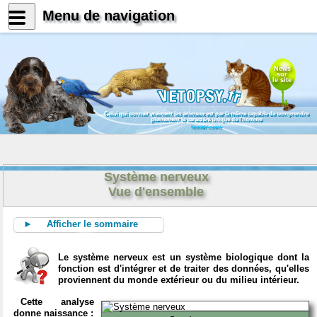
Menu de navigation
News
sur
le site
Celui qui connait vraiment les animaux est par là même capable de comprendre
pleinement le caractère unique de l'homme
Konrad Lorenz
Système nerveux
Vue d'ensemble
► Afficher le sommaire
Le système nerveux est un système biologique dont la
fonction est d'intégrer et de traiter des données, qu'elles
proviennent du monde extérieur ou du milieu intérieur.
Cette analyse
donne naissance :