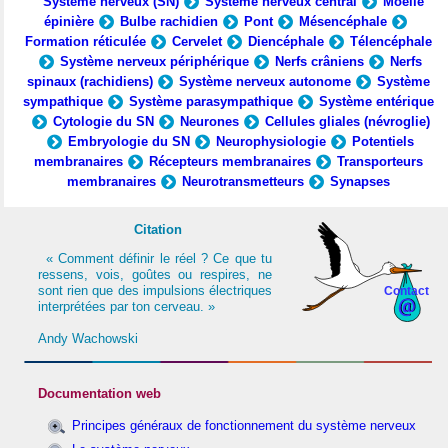
Système nerveux (SN)
Système nerveux central
Moelle
épinière
Bulbe rachidien
Pont
Mésencéphale
Formation réticulée
Cervelet
Diencéphale
Télencéphale
Système nerveux périphérique
Nerfs crâniens
Nerfs
spinaux (rachidiens)
Système nerveux autonome
Système
sympathique
Système parasympathique
Système entérique
Cytologie du SN
Neurones
Cellules gliales (névroglie)
Embryologie du SN
Neurophysiologie
Potentiels
membranaires
Récepteurs membranaires
Transporteurs
membranaires
Neurotransmetteurs
Synapses
Citation
« Comment définir le réel ? Ce que tu
ressens, vois, goûtes ou respires, ne
sont rien que des impulsions électriques
Contact
interprétées par ton cerveau. »
Andy Wachowski
Documentation web
Principes généraux de fonctionnement du système nerveux