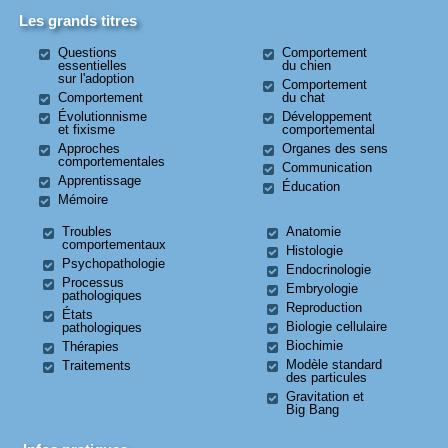
Les grands titres
Questions
Comportement
essentielles
du chien
sur l'adoption
Comportement
Comportement
du chat
Évolutionnisme
Développement
et fixisme
comportemental
Approches
Organes des sens
comportementales
Communication
Apprentissage
Éducation
Mémoire
Troubles
Anatomie
comportementaux
Histologie
Psychopathologie
Endocrinologie
Processus
Embryologie
pathologiques
Reproduction
États
Biologie cellulaire
pathologiques
Biochimie
Thérapies
Modèle standard
Traitements
des particules
Gravitation et
Big Bang