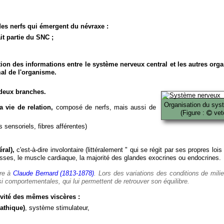
es nerfs qui émergent du névraxe :
it partie du SNC ;
ion des informations entre le système nerveux central et les autres org
al de l'organisme.
deux branches.
Organisation du sys
 vie de relation,
composé de nerfs, mais aussi de
(Figure :
veto
 sensoriels, fibres afférentes)
ral),
c'est-à-dire involontaire (littéralement " qui se régit par ses propres lois
es, le muscle cardiaque, la majorité des glandes exocrines ou endocrines.
ère à
Claude Bernard (1813-1878)
. Lors des variations des conditions de mili
i comportementales, qui lui permettent de retrouver son équilibre.
vité des mêmes viscères :
athique)
, système stimulateur,