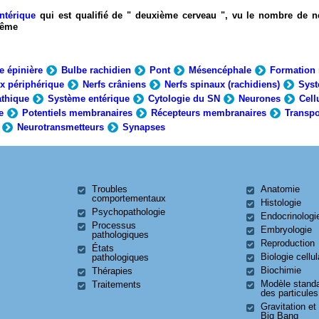
ntérique
qui est qualifié de " deuxième cerveau ", vu le nombre de n
-même
e épinière
Bulbe rachidien
Pont
Mésencéphale
Formation 
x périphérique
Nerfs crâniens
Nerfs spinaux (rachidiens)
Syst
thique
Système entérique
Cytologie du SN
Neurones
Cell
e
Potentiels membranaires
Récepteurs membranaires
Transpo
Neurotransmetteurs
Synapses
Troubles
Anatomie
comportementaux
Histologie
Psychopathologie
Endocrinologi
Processus
Embryologie
pathologiques
Reproduction
États
Biologie cellul
pathologiques
Biochimie
Thérapies
Modèle stand
Traitements
des particules
Gravitation et
Big Bang