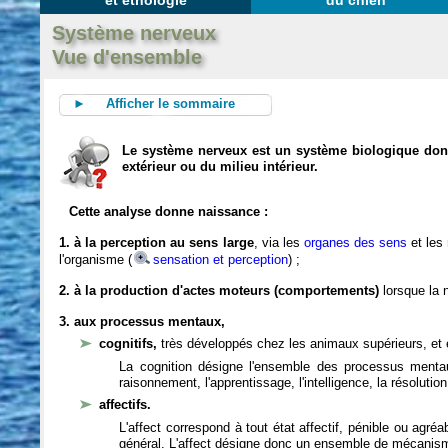
et éthologie
du chien
Système nerveux
Vue d'ensemble
► Afficher le sommaire
Le système nerveux est un système biologique dont 
extérieur ou du milieu intérieur.
Cette analyse donne naissance :
1. à la perception au sens large
, via les
organes des sens
et les
l'organisme (
sensation et perception
) ;
2. à la production d'actes moteurs (comportements)
lorsque la n
3. aux processus mentaux,
cognitifs,
très développés chez les animaux supérieurs, et 
La cognition désigne l'ensemble des processus mentau
raisonnement, l'apprentissage, l'intelligence, la résoluti
affectifs.
L'affect correspond à tout état affectif, pénible ou agré
général. L'affect désigne donc un ensemble de mécanis