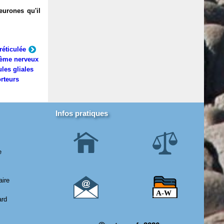
eurones qu'il
réticulée
ème nerveux
ules gliales
rteurs
Infos pratiques
e
aire
ard