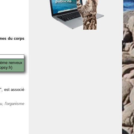
publicité
anes du corps
tème nerveux
psy.fr)
 ", est associé
eu, l'organisme