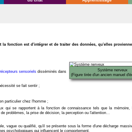
du chat
Apprentissage
la fonction est d'intégrer et de traiter des données, qu'elles provien
Système nerveux
récepteurs sensoriels
disséminés dans
(Figure tirée d'un ancien manuel d'é
écessité se fait sentir ;
en particulier chez l'homme ;
x qui se rapportent à la fonction de connaissance tels que la mémoire, l
on de problèmes, la prise de décision, la perception ou l'attention…
able, vague ou qualifié, qu'il se présente sous la forme d'une décharge massi
mes psychologiques qui influencent le comportement.