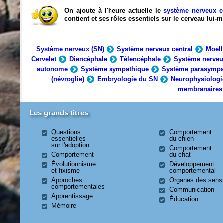
On ajoute à l'heure actuelle le
système nerveux e
contient et ses rôles essentiels sur le cerveau lui
Système nerveux (SN)
Système nerveux central
Moell
Cervelet
Diencéphale
Télencéphale
Système nerveu
autonome
Système sympathique
Système parasympa
(névroglie)
Embryologie du SN
Neurophysiologi
membranaires
Les grands titres
Questions
Comportement
essentielles
du chien
sur l'adoption
Comportement
Comportement
du chat
Évolutionnisme
Développement
et fixisme
comportemental
Approches
Organes des sens
comportementales
Communication
Apprentissage
Éducation
Mémoire