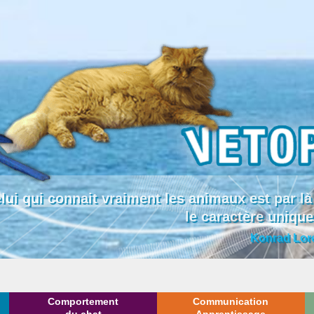
lui qui connait vraiment les animaux est par
le caractère uniqu
Konrad Lor
Comportement
Communication