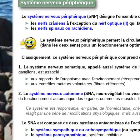
Système nerveux périphérique
Le
système nerveux périphérique
(SNP) désigne l'ensemble d
les
nerfs crâniens
à l'exception du
nerf optique (II)
qui fa
les
nerfs spinaux ou rachidiens
,
Le système nerveux périphérique permet la circulat
(dans les deux sens) pour un fonctionnement optim
Classiquement, ce système nerveux périphérique comprend 
1. Le système nerveux somatique, appelé aussi système de la
ganglions, est associé :
aux rapports de l'organisme avec l'environnement (récepteurs
aux contrôles moteurs volontaires (fibres efférentes).
2. Le
système nerveux autonome
(SNA, neurovégétatif ou viscé
du fonctionnement automatique des organes comme les muscles liss
Ce système est responsable, en partie, de l'homéostasie, ch
réagit par une série de modifications physiologiques, mais auss
Le SNA est composé de deux systèmes antagonistes de l'acti
le
système sympathique ou orthosympathique
(ou symp
le
système parasympathique
, système inhibiteur.