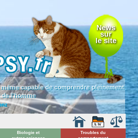
News
sur
le site
 là même capable de comprendre pleinement
e de l'homme
enz
Biologie et
Troubles du