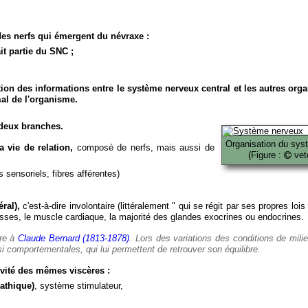
es nerfs qui émergent du névraxe :
it partie du SNC ;
ion des informations entre le système nerveux central et les autres org
al de l'organisme.
deux branches.
Organisation du sys
 vie de relation,
composé de nerfs, mais aussi de
(Figure :
veto
 sensoriels, fibres afférentes)
ral),
c'est-à-dire involontaire (littéralement " qui se régit par ses propres lois
es, le muscle cardiaque, la majorité des glandes exocrines ou endocrines.
ère à
Claude Bernard (1813-1878)
. Lors des variations des conditions de mili
i comportementales, qui lui permettent de retrouver son équilibre.
vité des mêmes viscères :
athique)
, système stimulateur,