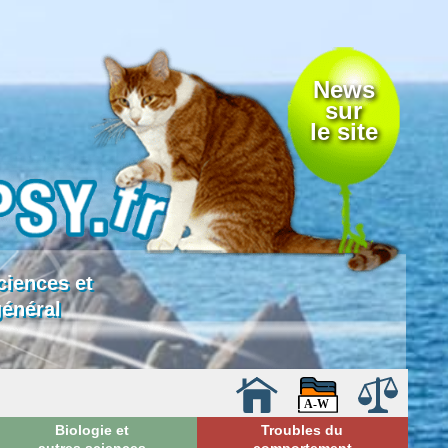
News
sur
le site
ciences et
général
Biologie et
Troubles du