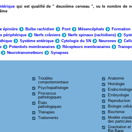
ntérique
qui est qualifié de " deuxième cerveau ", vu le nombre de n
-même
e épinière
Bulbe rachidien
Pont
Mésencéphale
Formation 
x périphérique
Nerfs crâniens
Nerfs spinaux (rachidiens)
Syst
thique
Système entérique
Cytologie du SN
Neurones
Cell
e
Potentiels membranaires
Récepteurs membranaires
Transpo
Neurotransmetteurs
Synapses
Troubles
Anatomie
comportementaux
Histologie
Psychopathologie
Endocrinologi
Processus
Embryologie
pathologiques
Reproduction
États
Biologie cellul
pathologiques
Biochimie
Thérapies
Modèle stand
Traitements
des particules
Gravitation et
Big Bang