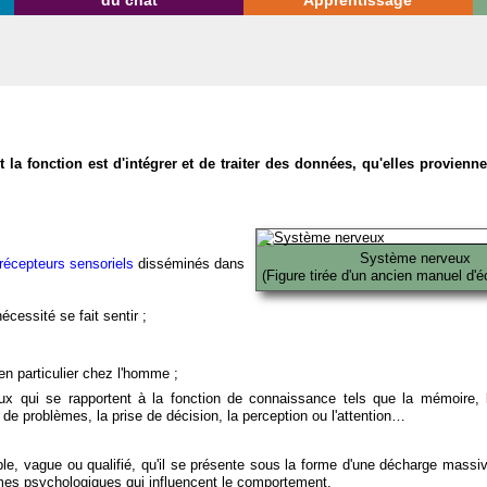
du chat
Apprentissage
la fonction est d'intégrer et de traiter des données, qu'elles provien
Système nerveux
récepteurs sensoriels
disséminés dans
(Figure tirée d'un ancien manuel d'é
écessité se fait sentir ;
en particulier chez l'homme ;
x qui se rapportent à la fonction de connaissance tels que la mémoire, l
on de problèmes, la prise de décision, la perception ou l'attention…
able, vague ou qualifié, qu'il se présente sous la forme d'une décharge massi
mes psychologiques qui influencent le comportement.