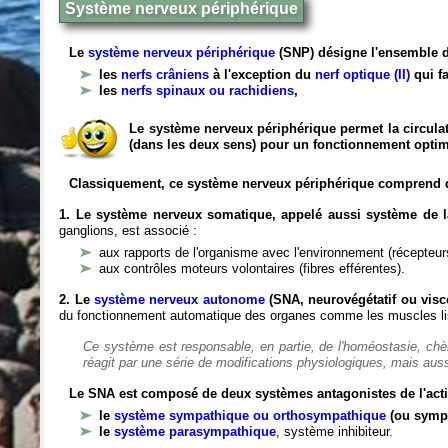
Système nerveux périphérique
Le
système nerveux périphérique
(SNP) désigne l'ensemble d
les
nerfs crâniens
à l'exception du
nerf optique (II)
qui fa
les
nerfs spinaux ou rachidiens
,
Le système nerveux périphérique permet la circulat
(dans les deux sens) pour un fonctionnement optim
Classiquement, ce système nerveux périphérique comprend 
1. Le système nerveux somatique, appelé aussi système de la
ganglions, est associé :
aux rapports de l'organisme avec l'environnement (récepteurs
aux contrôles moteurs volontaires (fibres efférentes).
2. Le
système nerveux autonome
(SNA, neurovégétatif ou viscé
du fonctionnement automatique des organes comme les muscles liss
Ce système est responsable, en partie, de l'homéostasie, ch
réagit par une série de modifications physiologiques, mais auss
Le SNA est composé de deux systèmes antagonistes de l'acti
le
système sympathique ou orthosympathique
(ou symp
le
système parasympathique
, système inhibiteur.