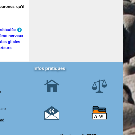
eurones qu'il
réticulée
ème nerveux
ules gliales
rteurs
Infos pratiques
e
aire
ard