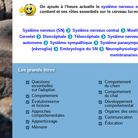
On ajoute à l'heure actuelle le
système nerveux e
contient et ses rôles essentiels sur le cerveau lui
Système nerveux (SN)
Système nerveux central
Moell
Cervelet
Diencéphale
Télencéphale
Système nerveu
autonome
Système sympathique
Système parasympa
(névroglie)
Embryologie du SN
Neurophysiologi
membranaires
Les grands titres
Questions
Comportement
essentielles
du chien
sur l'adoption
Comportement
Comportement
du chat
Évolutionnisme
Développement
et fixisme
comportemental
Approches
Organes des sens
comportementales
Communication
Apprentissage
Éducation
Mémoire