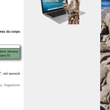
publicité
anes du corps
tème nerveux
psy.fr)
 ", est associé
eu, l'organisme