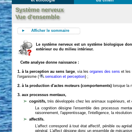
et éthologie
du chien
Système nerveux
Vue d'ensemble
► Afficher le sommaire
Le système nerveux est un système biologique dont 
extérieur ou du milieu intérieur.
Cette analyse donne naissance :
1. à la perception au sens large
, via les
organes des sens
et les
l'organisme (
sensation et perception
) ;
2. à la production d'actes moteurs (comportements)
lorsque la n
3. aux processus mentaux,
cognitifs,
très développés chez les animaux supérieurs, et 
La cognition désigne l'ensemble des processus mentau
raisonnement, l'apprentissage, l'intelligence, la résoluti
affectifs.
L'affect correspond à tout état affectif, pénible ou agré
général. L'affect désigne donc un ensemble de mécanis