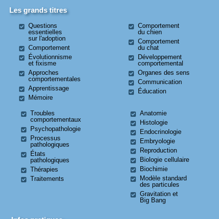
Les grands titres
Questions
Comportement
essentielles
du chien
sur l'adoption
Comportement
Comportement
du chat
Évolutionnisme
Développement
et fixisme
comportemental
Approches
Organes des sens
comportementales
Communication
Apprentissage
Éducation
Mémoire
Troubles
Anatomie
comportementaux
Histologie
Psychopathologie
Endocrinologie
Processus
Embryologie
pathologiques
Reproduction
États
Biologie cellulaire
pathologiques
Biochimie
Thérapies
Modèle standard
Traitements
des particules
Gravitation et
Big Bang