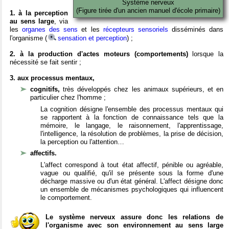
Système nerveux
(Figure tirée d'un ancien manuel d'école primaire)
1. à la perception
au sens large
, via
les
organes des sens
et les
récepteurs sensoriels
disséminés dans
l'organisme (
sensation et perception
) ;
2. à la production d'actes moteurs (comportements)
lorsque la
nécessité se fait sentir ;
3. aux processus mentaux,
cognitifs,
très développés chez les animaux supérieurs, et en
particulier chez l'homme ;
La cognition désigne l'ensemble des processus mentaux qui
se rapportent à la fonction de connaissance tels que la
mémoire, le langage, le raisonnement, l'apprentissage,
l'intelligence, la résolution de problèmes, la prise de décision,
la perception ou l'attention…
affectifs.
L'affect correspond à tout état affectif, pénible ou agréable,
vague ou qualifié, qu'il se présente sous la forme d'une
décharge massive ou d'un état général. L'affect désigne donc
un ensemble de mécanismes psychologiques qui influencent
le comportement.
Le système nerveux assure donc les relations de
l'organisme avec son environnement au sens large