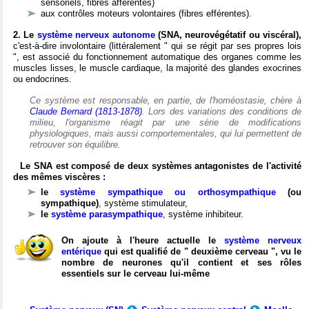
sensoriels, fibres afférentes)
aux contrôles moteurs volontaires (fibres efférentes).
2. Le
système nerveux autonome
(SNA, neurovégétatif ou viscéral),
c'est-à-dire involontaire (littéralement " qui se régit par ses propres lois
", est associé du fonctionnement automatique des organes comme les
muscles lisses, le muscle cardiaque, la majorité des glandes exocrines
ou endocrines.
Ce système est responsable, en partie, de l'homéostasie, chère à
Claude Bernard (1813-1878)
. Lors des variations des conditions de
milieu, l'organisme réagit par une série de modifications
physiologiques, mais aussi comportementales, qui lui permettent de
retrouver son équilibre.
Le SNA est composé de deux systèmes antagonistes de l'activité
des mêmes viscères :
le
système sympathique ou orthosympathique
(ou
sympathique)
, système stimulateur,
le
système parasympathique
, système inhibiteur.
On ajoute à l'heure actuelle le
système nerveux
entérique
qui est qualifié de " deuxième cerveau ", vu le
nombre de neurones qu'il contient et ses rôles
essentiels sur le cerveau lui-même