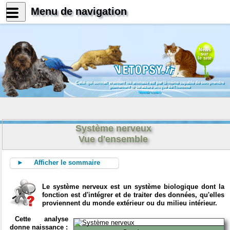
Menu de navigation
News
sur
le site
Celui qui connait vraiment les animaux est par là même capable de comprendre
pleinement le caractère unique de l'homme
Konrad Lorenz
Système nerveux
Vue d'ensemble
► Afficher le sommaire
Le système nerveux est un système biologique dont la
fonction est d'intégrer et de traiter des données, qu'elles
proviennent du monde extérieur ou du milieu intérieur.
Cette analyse
donne naissance :