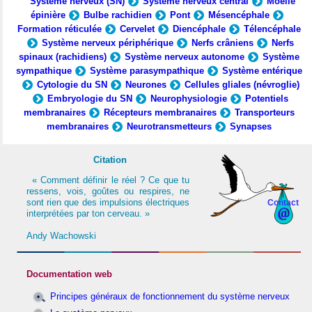
Système nerveux (SN)
Système nerveux central
Moelle
épinière
Bulbe rachidien
Pont
Mésencéphale
Formation réticulée
Cervelet
Diencéphale
Télencéphale
Système nerveux périphérique
Nerfs crâniens
Nerfs
spinaux (rachidiens)
Système nerveux autonome
Système
sympathique
Système parasympathique
Système entérique
Cytologie du SN
Neurones
Cellules gliales (névroglie)
Embryologie du SN
Neurophysiologie
Potentiels
membranaires
Récepteurs membranaires
Transporteurs
membranaires
Neurotransmetteurs
Synapses
Citation
« Comment définir le réel ? Ce que tu
ressens, vois, goûtes ou respires, ne
sont rien que des impulsions électriques
Contact
interprétées par ton cerveau. »
Andy Wachowski
Documentation web
Principes généraux de fonctionnement du système nerveux