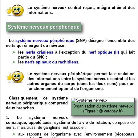
Le système nerveux central reçoit, intègre et émet des
informations.
Système nerveux périphérique
Le
système nerveux périphérique
(SNP) désigne l'ensemble des
nerfs qui émergent du névraxe :
les
nerfs crâniens
à l'exception du
nerf optique (II)
qui fait
partie du SNC ;
les
nerfs spinaux ou rachidiens
,
Le système nerveux périphérique permet la circulation
des informations entre le système nerveux central et les
autres organes du corps (dans les deux sens) pour un
fonctionnement optimal de l'organisme.
Classiquement, ce système
nerveux périphérique comprend
Organisation du système nerveux
deux branches.
(Figure :
vetopsy.fr)
1. Le système nerveux
somatique, appelé aussi système de la vie de relation,
composé de
nerfs, mais aussi de ganglions, est associé :
aux rapports de l'organisme avec l'environnement (récepteurs