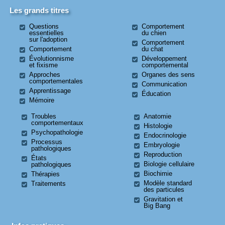
Les grands titres
Questions
Comportement
essentielles
du chien
sur l'adoption
Comportement
Comportement
du chat
Évolutionnisme
Développement
et fixisme
comportemental
Approches
Organes des sens
comportementales
Communication
Apprentissage
Éducation
Mémoire
Troubles
Anatomie
comportementaux
Histologie
Psychopathologie
Endocrinologie
Processus
Embryologie
pathologiques
Reproduction
États
Biologie cellulaire
pathologiques
Biochimie
Thérapies
Modèle standard
Traitements
des particules
Gravitation et
Big Bang