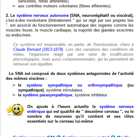
sensoriels, fibres afférentes)
aux contrôles moteurs volontaires (fibres efférentes).
2. Le
système nerveux autonome
(SNA, neurovégétatif ou viscéral),
c'est-à-dire involontaire (littéralement " qui se régit par ses propres lois
", est associé du fonctionnement automatique des organes comme les
muscles lisses, le muscle cardiaque, la majorité des glandes exocrines
ou endocrines.
Ce système est responsable, en partie, de l'homéostasie, chère à
Claude Bernard (1813-1878)
. Lors des variations des conditions de
milieu, l'organisme réagit par une série de modifications
physiologiques, mais aussi comportementales, qui lui permettent de
retrouver son équilibre.
Le SNA est composé de deux systèmes antagonistes de l'activité
des mêmes viscères :
le
système sympathique ou orthosympathique
(ou
sympathique)
, système stimulateur,
le
système parasympathique
, système inhibiteur.
On ajoute à l'heure actuelle le
système nerveux
entérique
qui est qualifié de " deuxième cerveau ", vu le
nombre de neurones qu'il contient et ses rôles
essentiels sur le cerveau lui-même