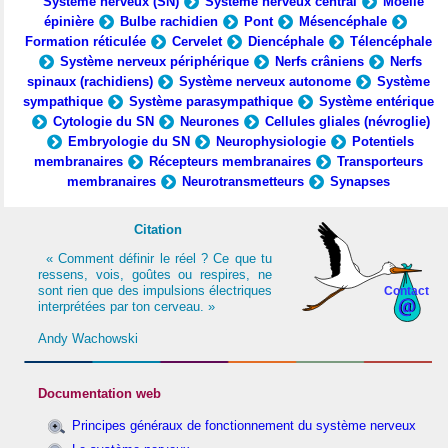
Système nerveux (SN)
Système nerveux central
Moelle
épinière
Bulbe rachidien
Pont
Mésencéphale
Formation réticulée
Cervelet
Diencéphale
Télencéphale
Système nerveux périphérique
Nerfs crâniens
Nerfs
spinaux (rachidiens)
Système nerveux autonome
Système
sympathique
Système parasympathique
Système entérique
Cytologie du SN
Neurones
Cellules gliales (névroglie)
Embryologie du SN
Neurophysiologie
Potentiels
membranaires
Récepteurs membranaires
Transporteurs
membranaires
Neurotransmetteurs
Synapses
Citation
« Comment définir le réel ? Ce que tu
ressens, vois, goûtes ou respires, ne
sont rien que des impulsions électriques
Contact
interprétées par ton cerveau. »
Andy Wachowski
Documentation web
Principes généraux de fonctionnement du système nerveux