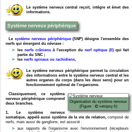
Le système nerveux central reçoit, intègre et émet des
informations.
Système nerveux périphérique
Le
système nerveux périphérique
(SNP) désigne l'ensemble des
nerfs qui émergent du névraxe :
les
nerfs crâniens
à l'exception du
nerf optique (II)
qui fait
partie du SNC ;
les
nerfs spinaux ou rachidiens
,
Le système nerveux périphérique permet la circulation
des informations entre le système nerveux central et les
autres organes du corps (dans les deux sens) pour un
fonctionnement optimal de l'organisme.
Classiquement, ce système
nerveux périphérique comprend
Organisation du système nerveux
deux branches.
(Figure :
vetopsy.fr)
1. Le système nerveux
somatique, appelé aussi système de la vie de relation,
composé de
nerfs, mais aussi de ganglions, est associé :
aux rapports de l'organisme avec l'environnement (récepteurs