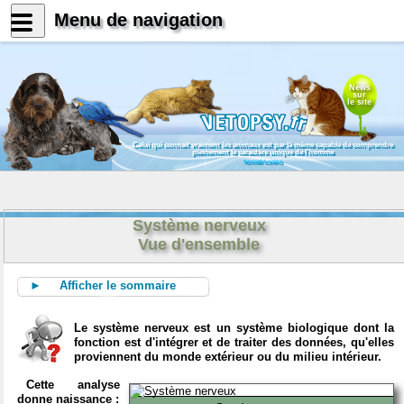
Menu de navigation
News
sur
le site
Celui qui connait vraiment les animaux est par là même capable de comprendre
pleinement le caractère unique de l'homme
Konrad Lorenz
Système nerveux
Vue d'ensemble
► Afficher le sommaire
Le système nerveux est un système biologique dont la
fonction est d'intégrer et de traiter des données, qu'elles
proviennent du monde extérieur ou du milieu intérieur.
Cette analyse
donne naissance :