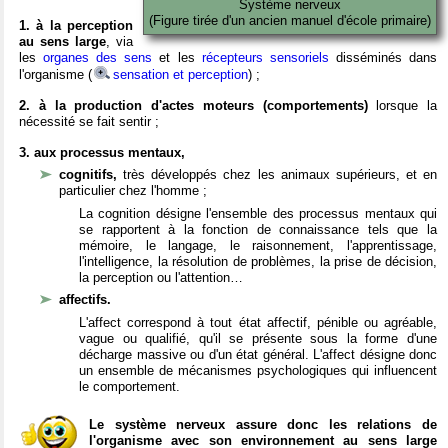
Système nerveux
(Figure tirée d'un ancien manuel d'école primaire)
1. à la perception
au sens large
, via
les
organes des sens
et les
récepteurs sensoriels
disséminés dans
l'organisme (
sensation et perception
) ;
2. à la production d'actes moteurs (comportements)
lorsque la
nécessité se fait sentir ;
3. aux processus mentaux,
cognitifs,
très développés chez les animaux supérieurs, et en
particulier chez l'homme ;
La cognition désigne l'ensemble des processus mentaux qui
se rapportent à la fonction de connaissance tels que la
mémoire, le langage, le raisonnement, l'apprentissage,
l'intelligence, la résolution de problèmes, la prise de décision,
la perception ou l'attention…
affectifs.
L'affect correspond à tout état affectif, pénible ou agréable,
vague ou qualifié, qu'il se présente sous la forme d'une
décharge massive ou d'un état général. L'affect désigne donc
un ensemble de mécanismes psychologiques qui influencent
le comportement.
Le système nerveux assure donc les relations de
l'organisme avec son environnement au sens large