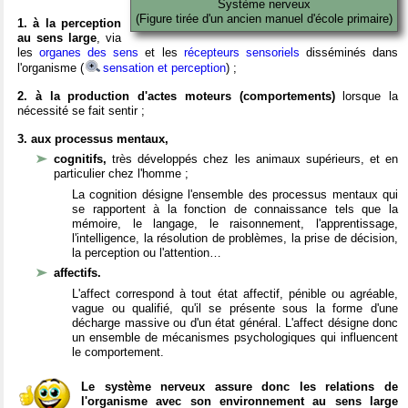
Système nerveux
(Figure tirée d'un ancien manuel d'école primaire)
1. à la perception
au sens large
, via
les
organes des sens
et les
récepteurs sensoriels
disséminés dans
l'organisme (
sensation et perception
) ;
2. à la production d'actes moteurs (comportements)
lorsque la
nécessité se fait sentir ;
3. aux processus mentaux,
cognitifs,
très développés chez les animaux supérieurs, et en
particulier chez l'homme ;
La cognition désigne l'ensemble des processus mentaux qui
se rapportent à la fonction de connaissance tels que la
mémoire, le langage, le raisonnement, l'apprentissage,
l'intelligence, la résolution de problèmes, la prise de décision,
la perception ou l'attention…
affectifs.
L'affect correspond à tout état affectif, pénible ou agréable,
vague ou qualifié, qu'il se présente sous la forme d'une
décharge massive ou d'un état général. L'affect désigne donc
un ensemble de mécanismes psychologiques qui influencent
le comportement.
Le système nerveux assure donc les relations de
l'organisme avec son environnement au sens large