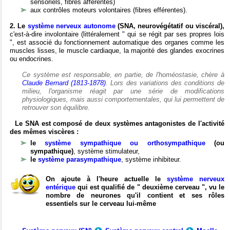
sensoriels, fibres afférentes)
aux contrôles moteurs volontaires (fibres efférentes).
2. Le
système nerveux autonome
(SNA, neurovégétatif ou viscéral),
c'est-à-dire involontaire (littéralement " qui se régit par ses propres lois
", est associé du fonctionnement automatique des organes comme les
muscles lisses, le muscle cardiaque, la majorité des glandes exocrines
ou endocrines.
Ce système est responsable, en partie, de l'homéostasie, chère à
Claude Bernard (1813-1878)
. Lors des variations des conditions de
milieu, l'organisme réagit par une série de modifications
physiologiques, mais aussi comportementales, qui lui permettent de
retrouver son équilibre.
Le SNA est composé de deux systèmes antagonistes de l'activité
des mêmes viscères :
le
système sympathique ou orthosympathique
(ou
sympathique)
, système stimulateur,
le
système parasympathique
, système inhibiteur.
On ajoute à l'heure actuelle le
système nerveux
entérique
qui est qualifié de " deuxième cerveau ", vu le
nombre de neurones qu'il contient et ses rôles
essentiels sur le cerveau lui-même