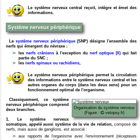
Le système nerveux central reçoit, intègre et émet des
informations.
Système nerveux périphérique
Le
système nerveux périphérique
(SNP) désigne l'ensemble des
nerfs qui émergent du névraxe :
les
nerfs crâniens
à l'exception du
nerf optique (II)
qui fait
partie du SNC ;
les
nerfs spinaux ou rachidiens
,
Le système nerveux périphérique permet la circulation
des informations entre le système nerveux central et les
autres organes du corps (dans les deux sens) pour un
fonctionnement optimal de l'organisme.
Classiquement, ce système
nerveux périphérique comprend
Organisation du système nerveux
deux branches.
(Figure :
vetopsy.fr)
1. Le système nerveux
somatique, appelé aussi système de la vie de relation,
composé de
nerfs, mais aussi de ganglions, est associé :
aux rapports de l'organisme avec l'environnement (récepteurs