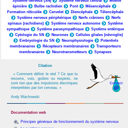
Système nerveux (SN)
Système nerveux central
Moelle
épinière
Bulbe rachidien
Pont
Mésencéphale
Formation réticulée
Cervelet
Diencéphale
Télencéphale
Système nerveux périphérique
Nerfs crâniens
Nerfs
spinaux (rachidiens)
Système nerveux autonome
Système
sympathique
Système parasympathique
Système entérique
Cytologie du SN
Neurones
Cellules gliales (névroglie)
Embryologie du SN
Neurophysiologie
Potentiels
membranaires
Récepteurs membranaires
Transporteurs
membranaires
Neurotransmetteurs
Synapses
Citation
« Comment définir le réel ? Ce que tu
ressens, vois, goûtes ou respires, ne
sont rien que des impulsions électriques
Contact
interprétées par ton cerveau. »
Andy Wachowski
Documentation web
Principes généraux de fonctionnement du système nerveux