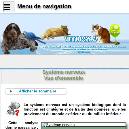
Menu de navigation
News
sur
le site
Celui qui connait vraiment les animaux est par là même capable de comprendre
pleinement le caractère unique de l'homme
Konrad Lorenz
Système nerveux
Vue d'ensemble
► Afficher le sommaire
Le système nerveux est un système biologique dont la
fonction est d'intégrer et de traiter des données, qu'elles
proviennent du monde extérieur ou du milieu intérieur.
Cette analyse
donne naissance :