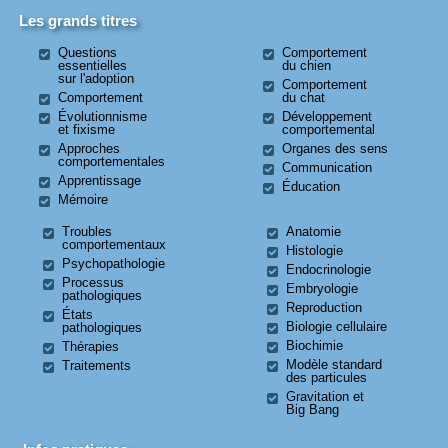
Les grands titres
Questions
Comportement
essentielles
du chien
sur l'adoption
Comportement
Comportement
du chat
Évolutionnisme
Développement
et fixisme
comportemental
Approches
Organes des sens
comportementales
Communication
Apprentissage
Éducation
Mémoire
Troubles
Anatomie
comportementaux
Histologie
Psychopathologie
Endocrinologie
Processus
Embryologie
pathologiques
Reproduction
États
Biologie cellulaire
pathologiques
Biochimie
Thérapies
Modèle standard
Traitements
des particules
Gravitation et
Big Bang