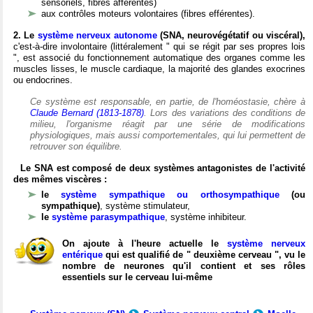
sensoriels, fibres afférentes)
aux contrôles moteurs volontaires (fibres efférentes).
2. Le
système nerveux autonome
(SNA, neurovégétatif ou viscéral),
c'est-à-dire involontaire (littéralement " qui se régit par ses propres lois
", est associé du fonctionnement automatique des organes comme les
muscles lisses, le muscle cardiaque, la majorité des glandes exocrines
ou endocrines.
Ce système est responsable, en partie, de l'homéostasie, chère à
Claude Bernard (1813-1878)
. Lors des variations des conditions de
milieu, l'organisme réagit par une série de modifications
physiologiques, mais aussi comportementales, qui lui permettent de
retrouver son équilibre.
Le SNA est composé de deux systèmes antagonistes de l'activité
des mêmes viscères :
le
système sympathique ou orthosympathique
(ou
sympathique)
, système stimulateur,
le
système parasympathique
, système inhibiteur.
On ajoute à l'heure actuelle le
système nerveux
entérique
qui est qualifié de " deuxième cerveau ", vu le
nombre de neurones qu'il contient et ses rôles
essentiels sur le cerveau lui-même