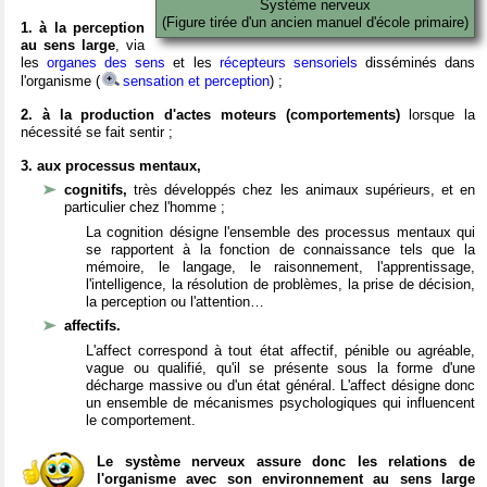
Système nerveux
(Figure tirée d'un ancien manuel d'école primaire)
1. à la perception
au sens large
, via
les
organes des sens
et les
récepteurs sensoriels
disséminés dans
l'organisme (
sensation et perception
) ;
2. à la production d'actes moteurs (comportements)
lorsque la
nécessité se fait sentir ;
3. aux processus mentaux,
cognitifs,
très développés chez les animaux supérieurs, et en
particulier chez l'homme ;
La cognition désigne l'ensemble des processus mentaux qui
se rapportent à la fonction de connaissance tels que la
mémoire, le langage, le raisonnement, l'apprentissage,
l'intelligence, la résolution de problèmes, la prise de décision,
la perception ou l'attention…
affectifs.
L'affect correspond à tout état affectif, pénible ou agréable,
vague ou qualifié, qu'il se présente sous la forme d'une
décharge massive ou d'un état général. L'affect désigne donc
un ensemble de mécanismes psychologiques qui influencent
le comportement.
Le système nerveux assure donc les relations de
l'organisme avec son environnement au sens large