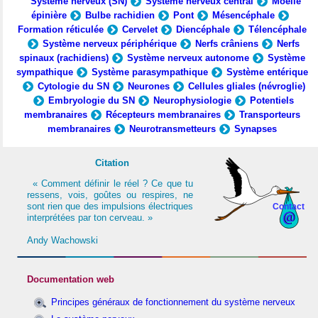
Système nerveux (SN)
Système nerveux central
Moelle
épinière
Bulbe rachidien
Pont
Mésencéphale
Formation réticulée
Cervelet
Diencéphale
Télencéphale
Système nerveux périphérique
Nerfs crâniens
Nerfs
spinaux (rachidiens)
Système nerveux autonome
Système
sympathique
Système parasympathique
Système entérique
Cytologie du SN
Neurones
Cellules gliales (névroglie)
Embryologie du SN
Neurophysiologie
Potentiels
membranaires
Récepteurs membranaires
Transporteurs
membranaires
Neurotransmetteurs
Synapses
Citation
« Comment définir le réel ? Ce que tu
ressens, vois, goûtes ou respires, ne
sont rien que des impulsions électriques
Contact
interprétées par ton cerveau. »
Andy Wachowski
Documentation web
Principes généraux de fonctionnement du système nerveux