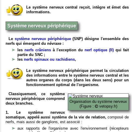
Le système nerveux central reçoit, intègre et émet des
informations.
Système nerveux périphérique
Le
système nerveux périphérique
(SNP) désigne l'ensemble des
nerfs qui émergent du névraxe :
les
nerfs crâniens
à l'exception du
nerf optique (II)
qui fait
partie du SNC ;
les
nerfs spinaux ou rachidiens
,
Le système nerveux périphérique permet la circulation
des informations entre le système nerveux central et les
autres organes du corps (dans les deux sens) pour un
fonctionnement optimal de l'organisme.
Classiquement, ce système
nerveux périphérique comprend
Organisation du système nerveux
deux branches.
(Figure :
vetopsy.fr)
1. Le système nerveux
somatique, appelé aussi système de la vie de relation,
composé de
nerfs, mais aussi de ganglions, est associé :
aux rapports de l'organisme avec l'environnement (récepteurs