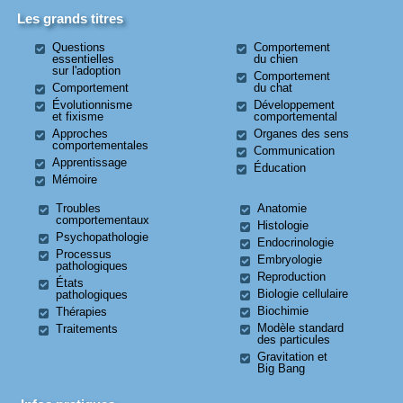
Les grands titres
Questions
Comportement
essentielles
du chien
sur l'adoption
Comportement
Comportement
du chat
Évolutionnisme
Développement
et fixisme
comportemental
Approches
Organes des sens
comportementales
Communication
Apprentissage
Éducation
Mémoire
Troubles
Anatomie
comportementaux
Histologie
Psychopathologie
Endocrinologie
Processus
Embryologie
pathologiques
Reproduction
États
Biologie cellulaire
pathologiques
Biochimie
Thérapies
Modèle standard
Traitements
des particules
Gravitation et
Big Bang