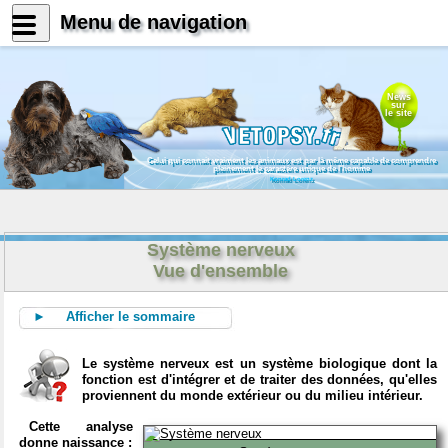
Menu de navigation
News
sur
le site
Celui qui connait vraiment les animaux est par là même capable de comprendre
pleinement le caractère unique de l'homme
Konrad Lorenz
Système nerveux
Vue d'ensemble
► Afficher le sommaire
Le système nerveux est un système biologique dont la
fonction est d'intégrer et de traiter des données, qu'elles
proviennent du monde extérieur ou du milieu intérieur.
Cette analyse
donne naissance :