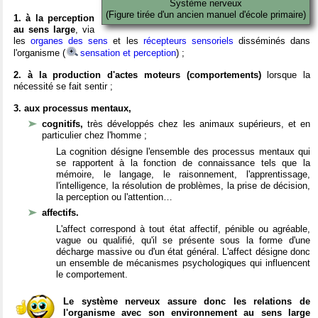
Système nerveux
(Figure tirée d'un ancien manuel d'école primaire)
1. à la perception
au sens large
, via
les
organes des sens
et les
récepteurs sensoriels
disséminés dans
l'organisme (
sensation et perception
) ;
2. à la production d'actes moteurs (comportements)
lorsque la
nécessité se fait sentir ;
3. aux processus mentaux,
cognitifs,
très développés chez les animaux supérieurs, et en
particulier chez l'homme ;
La cognition désigne l'ensemble des processus mentaux qui
se rapportent à la fonction de connaissance tels que la
mémoire, le langage, le raisonnement, l'apprentissage,
l'intelligence, la résolution de problèmes, la prise de décision,
la perception ou l'attention…
affectifs.
L'affect correspond à tout état affectif, pénible ou agréable,
vague ou qualifié, qu'il se présente sous la forme d'une
décharge massive ou d'un état général. L'affect désigne donc
un ensemble de mécanismes psychologiques qui influencent
le comportement.
Le système nerveux assure donc les relations de
l'organisme avec son environnement au sens large