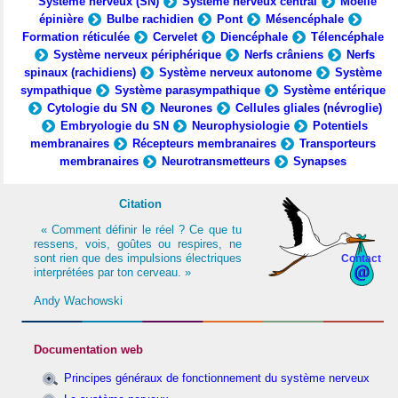
Système nerveux (SN)
Système nerveux central
Moelle
épinière
Bulbe rachidien
Pont
Mésencéphale
Formation réticulée
Cervelet
Diencéphale
Télencéphale
Système nerveux périphérique
Nerfs crâniens
Nerfs
spinaux (rachidiens)
Système nerveux autonome
Système
sympathique
Système parasympathique
Système entérique
Cytologie du SN
Neurones
Cellules gliales (névroglie)
Embryologie du SN
Neurophysiologie
Potentiels
membranaires
Récepteurs membranaires
Transporteurs
membranaires
Neurotransmetteurs
Synapses
Citation
« Comment définir le réel ? Ce que tu
ressens, vois, goûtes ou respires, ne
sont rien que des impulsions électriques
Contact
interprétées par ton cerveau. »
Andy Wachowski
Documentation web
Principes généraux de fonctionnement du système nerveux