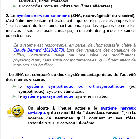
sensoriels, fibres afférentes)
aux contrôles moteurs volontaires (fibres efférentes).
2. Le
système nerveux autonome
(SNA, neurovégétatif ou viscéral),
c'est-à-dire involontaire (littéralement " qui se régit par ses propres lois
", est associé du fonctionnement automatique des organes comme les
muscles lisses, le muscle cardiaque, la majorité des glandes exocrines
ou endocrines.
Ce système est responsable, en partie, de l'homéostasie, chère à
Claude Bernard (1813-1878)
. Lors des variations des conditions de
milieu, l'organisme réagit par une série de modifications
physiologiques, mais aussi comportementales, qui lui permettent de
retrouver son équilibre.
Le SNA est composé de deux systèmes antagonistes de l'activité
des mêmes viscères :
le
système sympathique ou orthosympathique
(ou
sympathique)
, système stimulateur,
le
système parasympathique
, système inhibiteur.
On ajoute à l'heure actuelle le
système nerveux
entérique
qui est qualifié de " deuxième cerveau ", vu le
nombre de neurones qu'il contient et ses rôles
essentiels sur le cerveau lui-même