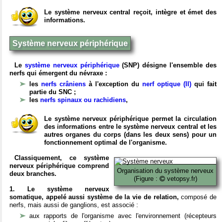
Le système nerveux central reçoit, intègre et émet des
informations.
Système nerveux périphérique
Le
système nerveux périphérique
(SNP) désigne l'ensemble des
nerfs qui émergent du névraxe :
les
nerfs crâniens
à l'exception du
nerf optique (II)
qui fait
partie du SNC ;
les
nerfs spinaux ou rachidiens
,
Le système nerveux périphérique permet la circulation
des informations entre le système nerveux central et les
autres organes du corps (dans les deux sens) pour un
fonctionnement optimal de l'organisme.
Classiquement, ce système
nerveux périphérique comprend
Organisation du système nerveux
deux branches.
(Figure :
vetopsy.fr)
1. Le système nerveux
somatique, appelé aussi système de la vie de relation,
composé de
nerfs, mais aussi de ganglions, est associé :
aux rapports de l'organisme avec l'environnement (récepteurs