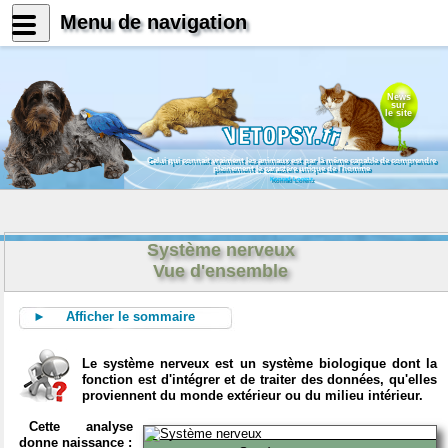
Menu de navigation
News
sur
le site
Celui qui connait vraiment les animaux est par là même capable de comprendre
pleinement le caractère unique de l'homme
Konrad Lorenz
Système nerveux
Vue d'ensemble
► Afficher le sommaire
Le système nerveux est un système biologique dont la
fonction est d'intégrer et de traiter des données, qu'elles
proviennent du monde extérieur ou du milieu intérieur.
Cette analyse
donne naissance :