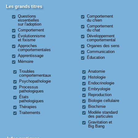
Les grands titres
Questions
Comportement
essentielles
du chien
sur l'adoption
Comportement
Comportement
du chat
Évolutionnisme
Développement
et fixisme
comportemental
Approches
Organes des sens
comportementales
Communication
Apprentissage
Éducation
Mémoire
Troubles
Anatomie
comportementaux
Histologie
Psychopathologie
Endocrinologie
Processus
Embryologie
pathologiques
Reproduction
États
Biologie cellulaire
pathologiques
Biochimie
Thérapies
Modèle standard
Traitements
des particules
Gravitation et
Big Bang