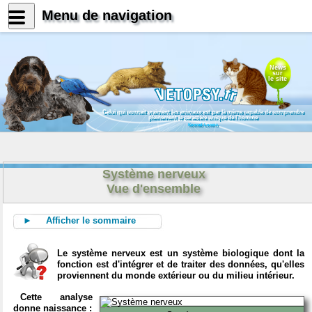
Menu de navigation
News
sur
le site
Celui qui connait vraiment les animaux est par là même capable de comprendre
pleinement le caractère unique de l'homme
Konrad Lorenz
Système nerveux
Vue d'ensemble
► Afficher le sommaire
Le système nerveux est un système biologique dont la
fonction est d'intégrer et de traiter des données, qu'elles
proviennent du monde extérieur ou du milieu intérieur.
Cette analyse
donne naissance :