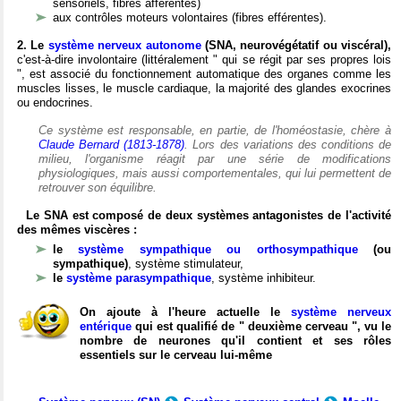
sensoriels, fibres afférentes)
aux contrôles moteurs volontaires (fibres efférentes).
2. Le
système nerveux autonome
(SNA, neurovégétatif ou viscéral),
c'est-à-dire involontaire (littéralement " qui se régit par ses propres lois
", est associé du fonctionnement automatique des organes comme les
muscles lisses, le muscle cardiaque, la majorité des glandes exocrines
ou endocrines.
Ce système est responsable, en partie, de l'homéostasie, chère à
Claude Bernard (1813-1878)
. Lors des variations des conditions de
milieu, l'organisme réagit par une série de modifications
physiologiques, mais aussi comportementales, qui lui permettent de
retrouver son équilibre.
Le SNA est composé de deux systèmes antagonistes de l'activité
des mêmes viscères :
le
système sympathique ou orthosympathique
(ou
sympathique)
, système stimulateur,
le
système parasympathique
, système inhibiteur.
On ajoute à l'heure actuelle le
système nerveux
entérique
qui est qualifié de " deuxième cerveau ", vu le
nombre de neurones qu'il contient et ses rôles
essentiels sur le cerveau lui-même