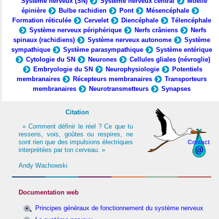
Système nerveux (SN)
Système nerveux central
Moelle
épinière
Bulbe rachidien
Pont
Mésencéphale
Formation réticulée
Cervelet
Diencéphale
Télencéphale
Système nerveux périphérique
Nerfs crâniens
Nerfs
spinaux (rachidiens)
Système nerveux autonome
Système
sympathique
Système parasympathique
Système entérique
Cytologie du SN
Neurones
Cellules gliales (névroglie)
Embryologie du SN
Neurophysiologie
Potentiels
membranaires
Récepteurs membranaires
Transporteurs
membranaires
Neurotransmetteurs
Synapses
Citation
« Comment définir le réel ? Ce que tu
ressens, vois, goûtes ou respires, ne
sont rien que des impulsions électriques
Contact
interprétées par ton cerveau. »
Andy Wachowski
Documentation web
Principes généraux de fonctionnement du système nerveux