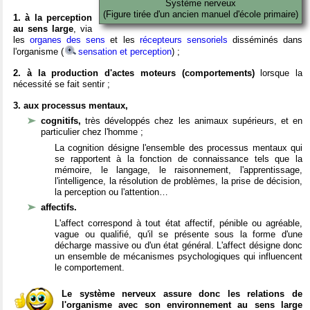
Système nerveux
(Figure tirée d'un ancien manuel d'école primaire)
1. à la perception
au sens large
, via
les
organes des sens
et les
récepteurs sensoriels
disséminés dans
l'organisme (
sensation et perception
) ;
2. à la production d'actes moteurs (comportements)
lorsque la
nécessité se fait sentir ;
3. aux processus mentaux,
cognitifs,
très développés chez les animaux supérieurs, et en
particulier chez l'homme ;
La cognition désigne l'ensemble des processus mentaux qui
se rapportent à la fonction de connaissance tels que la
mémoire, le langage, le raisonnement, l'apprentissage,
l'intelligence, la résolution de problèmes, la prise de décision,
la perception ou l'attention…
affectifs.
L'affect correspond à tout état affectif, pénible ou agréable,
vague ou qualifié, qu'il se présente sous la forme d'une
décharge massive ou d'un état général. L'affect désigne donc
un ensemble de mécanismes psychologiques qui influencent
le comportement.
Le système nerveux assure donc les relations de
l'organisme avec son environnement au sens large