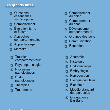
Les grands titres
Questions
Comportement
essentielles
du chien
sur l'adoption
Comportement
Comportement
du chat
Évolutionnisme
Développement
et fixisme
comportemental
Approches
Organes des sens
comportementales
Communication
Apprentissage
Éducation
Mémoire
Troubles
Anatomie
comportementaux
Histologie
Psychopathologie
Endocrinologie
Processus
Embryologie
pathologiques
Reproduction
États
Biologie cellulaire
pathologiques
Biochimie
Thérapies
Modèle standard
Traitements
des particules
Gravitation et
Big Bang