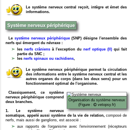
Le système nerveux central reçoit, intègre et émet des
informations.
Système nerveux périphérique
Le
système nerveux périphérique
(SNP) désigne l'ensemble des
nerfs qui émergent du névraxe :
les
nerfs crâniens
à l'exception du
nerf optique (II)
qui fait
partie du SNC ;
les
nerfs spinaux ou rachidiens
,
Le système nerveux périphérique permet la circulation
des informations entre le système nerveux central et les
autres organes du corps (dans les deux sens) pour un
fonctionnement optimal de l'organisme.
Classiquement, ce système
nerveux périphérique comprend
Organisation du système nerveux
deux branches.
(Figure :
vetopsy.fr)
1. Le système nerveux
somatique, appelé aussi système de la vie de relation,
composé de
nerfs, mais aussi de ganglions, est associé :
aux rapports de l'organisme avec l'environnement (récepteurs