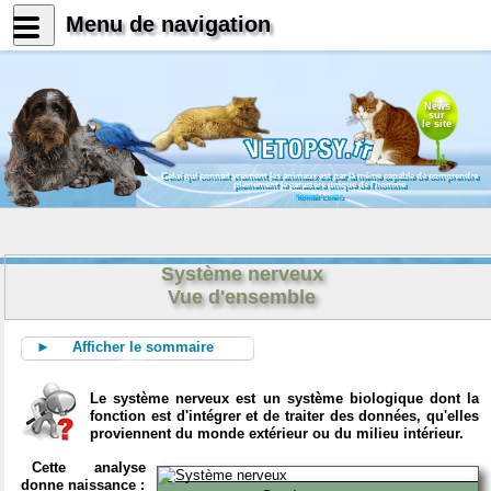
Menu de navigation
News
sur
le site
Celui qui connait vraiment les animaux est par là même capable de comprendre
pleinement le caractère unique de l'homme
Konrad Lorenz
Système nerveux
Vue d'ensemble
► Afficher le sommaire
Le système nerveux est un système biologique dont la
fonction est d'intégrer et de traiter des données, qu'elles
proviennent du monde extérieur ou du milieu intérieur.
Cette analyse
donne naissance :