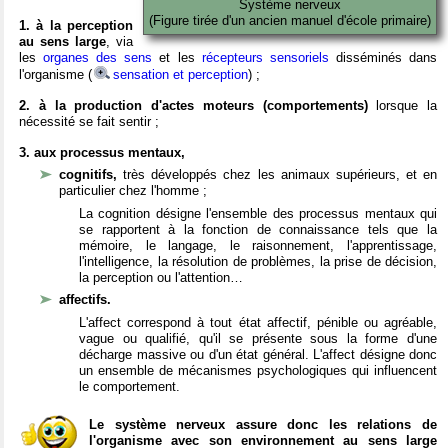
Système nerveux
(Figure tirée d'un ancien manuel d'école primaire)
1. à la perception
au sens large
, via
les
organes des sens
et les
récepteurs sensoriels
disséminés dans
l'organisme (
sensation et perception
) ;
2. à la production d'actes moteurs (comportements)
lorsque la
nécessité se fait sentir ;
3. aux processus mentaux,
cognitifs,
très développés chez les animaux supérieurs, et en
particulier chez l'homme ;
La cognition désigne l'ensemble des processus mentaux qui
se rapportent à la fonction de connaissance tels que la
mémoire, le langage, le raisonnement, l'apprentissage,
l'intelligence, la résolution de problèmes, la prise de décision,
la perception ou l'attention…
affectifs.
L'affect correspond à tout état affectif, pénible ou agréable,
vague ou qualifié, qu'il se présente sous la forme d'une
décharge massive ou d'un état général. L'affect désigne donc
un ensemble de mécanismes psychologiques qui influencent
le comportement.
Le système nerveux assure donc les relations de
l'organisme avec son environnement au sens large