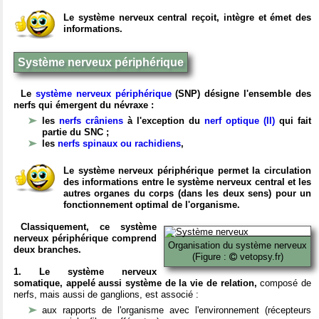
Le système nerveux central reçoit, intègre et émet des
informations.
Système nerveux périphérique
Le
système nerveux périphérique
(SNP) désigne l'ensemble des
nerfs qui émergent du névraxe :
les
nerfs crâniens
à l'exception du
nerf optique (II)
qui fait
partie du SNC ;
les
nerfs spinaux ou rachidiens
,
Le système nerveux périphérique permet la circulation
des informations entre le système nerveux central et les
autres organes du corps (dans les deux sens) pour un
fonctionnement optimal de l'organisme.
Classiquement, ce système
nerveux périphérique comprend
Organisation du système nerveux
deux branches.
(Figure :
vetopsy.fr)
1. Le système nerveux
somatique, appelé aussi système de la vie de relation,
composé de
nerfs, mais aussi de ganglions, est associé :
aux rapports de l'organisme avec l'environnement (récepteurs