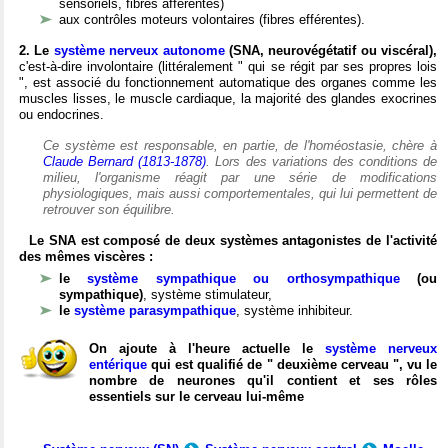
sensoriels, fibres afférentes)
aux contrôles moteurs volontaires (fibres efférentes).
2. Le
système nerveux autonome
(SNA, neurovégétatif ou viscéral),
c'est-à-dire involontaire (littéralement " qui se régit par ses propres lois
", est associé du fonctionnement automatique des organes comme les
muscles lisses, le muscle cardiaque, la majorité des glandes exocrines
ou endocrines.
Ce système est responsable, en partie, de l'homéostasie, chère à
Claude Bernard (1813-1878)
. Lors des variations des conditions de
milieu, l'organisme réagit par une série de modifications
physiologiques, mais aussi comportementales, qui lui permettent de
retrouver son équilibre.
Le SNA est composé de deux systèmes antagonistes de l'activité
des mêmes viscères :
le
système sympathique ou orthosympathique
(ou
sympathique)
, système stimulateur,
le
système parasympathique
, système inhibiteur.
On ajoute à l'heure actuelle le
système nerveux
entérique
qui est qualifié de " deuxième cerveau ", vu le
nombre de neurones qu'il contient et ses rôles
essentiels sur le cerveau lui-même