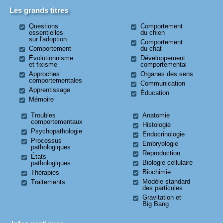
Les grands titres
Questions
Comportement
essentielles
du chien
sur l'adoption
Comportement
Comportement
du chat
Évolutionnisme
Développement
et fixisme
comportemental
Approches
Organes des sens
comportementales
Communication
Apprentissage
Éducation
Mémoire
Troubles
Anatomie
comportementaux
Histologie
Psychopathologie
Endocrinologie
Processus
Embryologie
pathologiques
Reproduction
États
Biologie cellulaire
pathologiques
Biochimie
Thérapies
Modèle standard
Traitements
des particules
Gravitation et
Big Bang