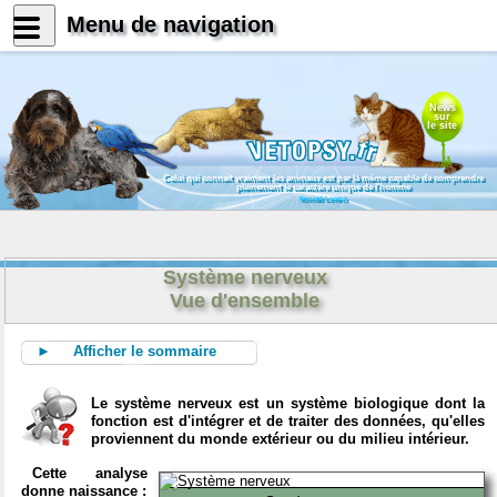
Menu de navigation
News
sur
le site
Celui qui connait vraiment les animaux est par là même capable de comprendre
pleinement le caractère unique de l'homme
Konrad Lorenz
Système nerveux
Vue d'ensemble
► Afficher le sommaire
Le système nerveux est un système biologique dont la
fonction est d'intégrer et de traiter des données, qu'elles
proviennent du monde extérieur ou du milieu intérieur.
Cette analyse
donne naissance :