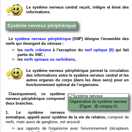
Le système nerveux central reçoit, intègre et émet des
informations.
Système nerveux périphérique
Le
système nerveux périphérique
(SNP) désigne l'ensemble des
nerfs qui émergent du névraxe :
les
nerfs crâniens
à l'exception du
nerf optique (II)
qui fait
partie du SNC ;
les
nerfs spinaux ou rachidiens
,
Le système nerveux périphérique permet la circulation
des informations entre le système nerveux central et les
autres organes du corps (dans les deux sens) pour un
fonctionnement optimal de l'organisme.
Classiquement, ce système
nerveux périphérique comprend
Organisation du système nerveux
deux branches.
(Figure :
vetopsy.fr)
1. Le système nerveux
somatique, appelé aussi système de la vie de relation,
composé de
nerfs, mais aussi de ganglions, est associé :
aux rapports de l'organisme avec l'environnement (récepteurs