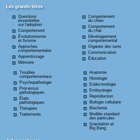
Les grands titres
Questions
Comportement
essentielles
du chien
sur l'adoption
Comportement
Comportement
du chat
Évolutionnisme
Développement
et fixisme
comportemental
Approches
Organes des sens
comportementales
Communication
Apprentissage
Éducation
Mémoire
Troubles
Anatomie
comportementaux
Histologie
Psychopathologie
Endocrinologie
Processus
Embryologie
pathologiques
Reproduction
États
Biologie cellulaire
pathologiques
Biochimie
Thérapies
Modèle standard
Traitements
des particules
Gravitation et
Big Bang