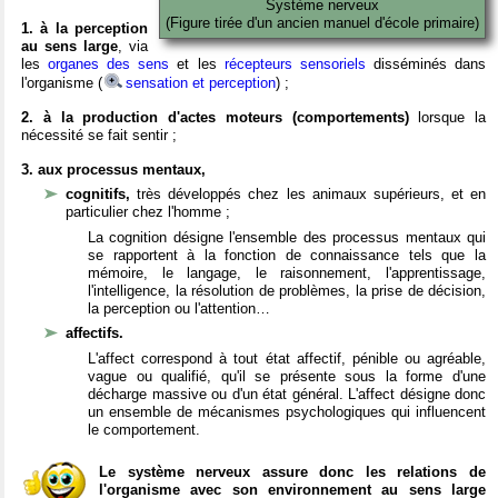
Système nerveux
(Figure tirée d'un ancien manuel d'école primaire)
1. à la perception
au sens large
, via
les
organes des sens
et les
récepteurs sensoriels
disséminés dans
l'organisme (
sensation et perception
) ;
2. à la production d'actes moteurs (comportements)
lorsque la
nécessité se fait sentir ;
3. aux processus mentaux,
cognitifs,
très développés chez les animaux supérieurs, et en
particulier chez l'homme ;
La cognition désigne l'ensemble des processus mentaux qui
se rapportent à la fonction de connaissance tels que la
mémoire, le langage, le raisonnement, l'apprentissage,
l'intelligence, la résolution de problèmes, la prise de décision,
la perception ou l'attention…
affectifs.
L'affect correspond à tout état affectif, pénible ou agréable,
vague ou qualifié, qu'il se présente sous la forme d'une
décharge massive ou d'un état général. L'affect désigne donc
un ensemble de mécanismes psychologiques qui influencent
le comportement.
Le système nerveux assure donc les relations de
l'organisme avec son environnement au sens large