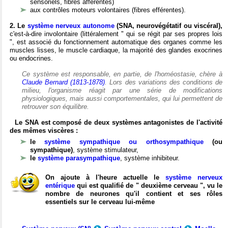
sensoriels, fibres afférentes)
aux contrôles moteurs volontaires (fibres efférentes).
2. Le
système nerveux autonome
(SNA, neurovégétatif ou viscéral),
c'est-à-dire involontaire (littéralement " qui se régit par ses propres lois
", est associé du fonctionnement automatique des organes comme les
muscles lisses, le muscle cardiaque, la majorité des glandes exocrines
ou endocrines.
Ce système est responsable, en partie, de l'homéostasie, chère à
Claude Bernard (1813-1878)
. Lors des variations des conditions de
milieu, l'organisme réagit par une série de modifications
physiologiques, mais aussi comportementales, qui lui permettent de
retrouver son équilibre.
Le SNA est composé de deux systèmes antagonistes de l'activité
des mêmes viscères :
le
système sympathique ou orthosympathique
(ou
sympathique)
, système stimulateur,
le
système parasympathique
, système inhibiteur.
On ajoute à l'heure actuelle le
système nerveux
entérique
qui est qualifié de " deuxième cerveau ", vu le
nombre de neurones qu'il contient et ses rôles
essentiels sur le cerveau lui-même