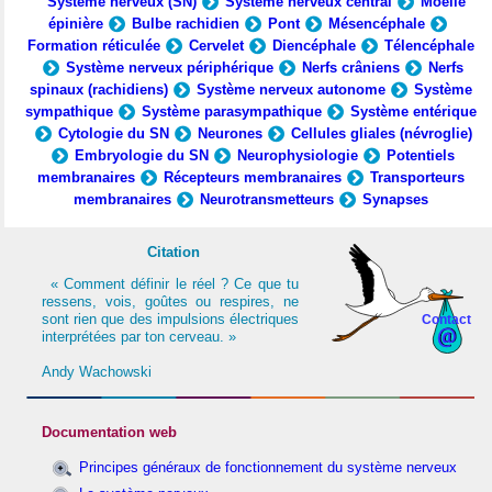
Système nerveux (SN)
Système nerveux central
Moelle
épinière
Bulbe rachidien
Pont
Mésencéphale
Formation réticulée
Cervelet
Diencéphale
Télencéphale
Système nerveux périphérique
Nerfs crâniens
Nerfs
spinaux (rachidiens)
Système nerveux autonome
Système
sympathique
Système parasympathique
Système entérique
Cytologie du SN
Neurones
Cellules gliales (névroglie)
Embryologie du SN
Neurophysiologie
Potentiels
membranaires
Récepteurs membranaires
Transporteurs
membranaires
Neurotransmetteurs
Synapses
Citation
« Comment définir le réel ? Ce que tu
ressens, vois, goûtes ou respires, ne
sont rien que des impulsions électriques
Contact
interprétées par ton cerveau. »
Andy Wachowski
Documentation web
Principes généraux de fonctionnement du système nerveux