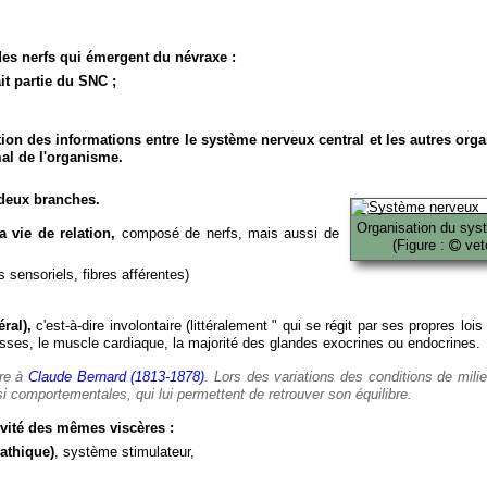
es nerfs qui émergent du névraxe :
it partie du SNC ;
ion des informations entre le système nerveux central et les autres org
al de l'organisme.
deux branches.
Organisation du sys
 vie de relation,
composé de nerfs, mais aussi de
(Figure :
veto
 sensoriels, fibres afférentes)
ral),
c'est-à-dire involontaire (littéralement " qui se régit par ses propres lois
es, le muscle cardiaque, la majorité des glandes exocrines ou endocrines.
ère à
Claude Bernard (1813-1878)
. Lors des variations des conditions de mili
i comportementales, qui lui permettent de retrouver son équilibre.
vité des mêmes viscères :
athique)
, système stimulateur,