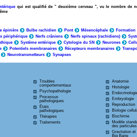
ntérique
qui est qualifié de " deuxième cerveau ", vu le nombre de n
-même
e épinière
Bulbe rachidien
Pont
Mésencéphale
Formation 
x périphérique
Nerfs crâniens
Nerfs spinaux (rachidiens)
Syst
thique
Système entérique
Cytologie du SN
Neurones
Cell
e
Potentiels membranaires
Récepteurs membranaires
Transpo
Neurotransmetteurs
Synapses
Troubles
Anatomie
comportementaux
Histologie
Psychopathologie
Endocrinologi
Processus
Embryologie
pathologiques
Reproduction
États
Biologie cellul
pathologiques
Biochimie
Thérapies
Modèle stand
Traitements
des particules
Gravitation et
Big Bang