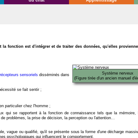
du chat
Apprentissage
la fonction est d'intégrer et de traiter des données, qu'elles provien
Système nerveux
récepteurs sensoriels
disséminés dans
(Figure tirée d'un ancien manuel d'é
écessité se fait sentir ;
en particulier chez l'homme ;
x qui se rapportent à la fonction de connaissance tels que la mémoire, l
on de problèmes, la prise de décision, la perception ou l'attention…
able, vague ou qualifié, qu'il se présente sous la forme d'une décharge massi
mes psychologiques qui influencent le comportement.