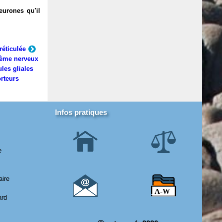
eurones qu'il
réticulée
ème nerveux
ules gliales
rteurs
Infos pratiques
e
aire
ard