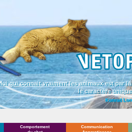
lui qui connait vraiment les animaux est par
le caractère uniqu
Konrad Lor
Comportement
Communication