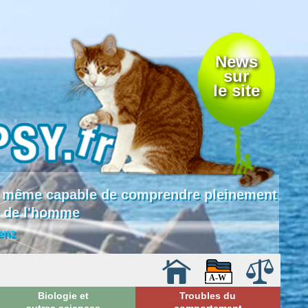
News
sur
le site
 là même capable de comprendre pleinement
e de l'homme
enz
Biologie et
Troubles du