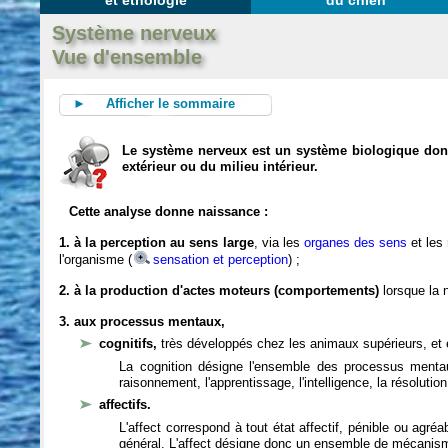
et éthologie
du chien
Système nerveux
Vue d'ensemble
► Afficher le sommaire
Le système nerveux est un système biologique dont 
extérieur ou du milieu intérieur.
Cette analyse donne naissance :
1. à la perception au sens large
, via les
organes des sens
et les
l'organisme (
sensation et perception
) ;
2. à la production d'actes moteurs (comportements)
lorsque la n
3. aux processus mentaux,
cognitifs,
très développés chez les animaux supérieurs, et 
La cognition désigne l'ensemble des processus mentau
raisonnement, l'apprentissage, l'intelligence, la résoluti
affectifs.
L'affect correspond à tout état affectif, pénible ou agré
général. L'affect désigne donc un ensemble de mécanis