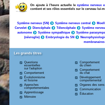
On ajoute à l'heure actuelle le
système nerveux e
contient et ses rôles essentiels sur le cerveau lui
Système nerveux (SN)
Système nerveux central
Moell
Cervelet
Diencéphale
Télencéphale
Système nerveu
autonome
Système sympathique
Système parasympa
(névroglie)
Embryologie du SN
Neurophysiologi
membranaires
Les grands titres
Questions
Comportement
essentielles
du chien
sur l'adoption
Comportement
Comportement
du chat
Évolutionnisme
Développement
et fixisme
comportemental
Approches
Organes des sens
comportementales
Communication
Apprentissage
Éducation
Mémoire