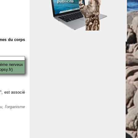
publicité
anes du corps
tème nerveux
psy.fr)
 ", est associé
eu, l'organisme