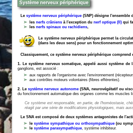
Système nerveux périphérique
Le
système nerveux périphérique
(SNP) désigne l'ensemble d
les
nerfs crâniens
à l'exception du
nerf optique (II)
qui fa
les
nerfs spinaux ou rachidiens
,
Le système nerveux périphérique permet la circulat
(dans les deux sens) pour un fonctionnement optim
Classiquement, ce système nerveux périphérique comprend 
1. Le système nerveux somatique, appelé aussi système de la
ganglions, est associé :
aux rapports de l'organisme avec l'environnement (récepteurs
aux contrôles moteurs volontaires (fibres efférentes).
2. Le
système nerveux autonome
(SNA, neurovégétatif ou viscé
du fonctionnement automatique des organes comme les muscles liss
Ce système est responsable, en partie, de l'homéostasie, ch
réagit par une série de modifications physiologiques, mais auss
Le SNA est composé de deux systèmes antagonistes de l'acti
le
système sympathique ou orthosympathique
(ou symp
le
système parasympathique
, système inhibiteur.