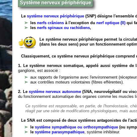
Système nerveux périphérique
Le
système nerveux périphérique
(SNP) désigne l'ensemble d
les
nerfs crâniens
à l'exception du
nerf optique (II)
qui fa
les
nerfs spinaux ou rachidiens
,
Le système nerveux périphérique permet la circulat
(dans les deux sens) pour un fonctionnement optim
Classiquement, ce système nerveux périphérique comprend 
1. Le système nerveux somatique, appelé aussi système de la
ganglions, est associé :
aux rapports de l'organisme avec l'environnement (récepteurs
aux contrôles moteurs volontaires (fibres efférentes).
2. Le
système nerveux autonome
(SNA, neurovégétatif ou viscé
du fonctionnement automatique des organes comme les muscles liss
Ce système est responsable, en partie, de l'homéostasie, ch
réagit par une série de modifications physiologiques, mais auss
Le SNA est composé de deux systèmes antagonistes de l'acti
le
système sympathique ou orthosympathique
(ou symp
le
système parasympathique
, système inhibiteur.