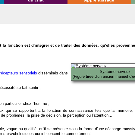
du chat
Apprentissage
la fonction est d'intégrer et de traiter des données, qu'elles provien
Système nerveux
récepteurs sensoriels
disséminés dans
(Figure tirée d'un ancien manuel d'é
écessité se fait sentir ;
en particulier chez l'homme ;
x qui se rapportent à la fonction de connaissance tels que la mémoire, l
on de problèmes, la prise de décision, la perception ou l'attention…
able, vague ou qualifié, qu'il se présente sous la forme d'une décharge massi
mes psychologiques qui influencent le comportement.