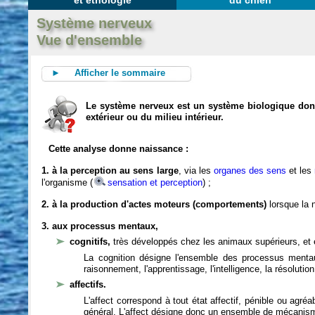
et éthologie
du chien
Système nerveux
Vue d'ensemble
► Afficher le sommaire
Le système nerveux est un système biologique dont 
extérieur ou du milieu intérieur.
Cette analyse donne naissance :
1. à la perception au sens large
, via les
organes des sens
et les
l'organisme (
sensation et perception
) ;
2. à la production d'actes moteurs (comportements)
lorsque la n
3. aux processus mentaux,
cognitifs,
très développés chez les animaux supérieurs, et 
La cognition désigne l'ensemble des processus mentau
raisonnement, l'apprentissage, l'intelligence, la résoluti
affectifs.
L'affect correspond à tout état affectif, pénible ou agré
général. L'affect désigne donc un ensemble de mécanis