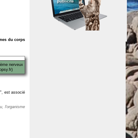
publicité
anes du corps
tème nerveux
psy.fr)
 ", est associé
eu, l'organisme