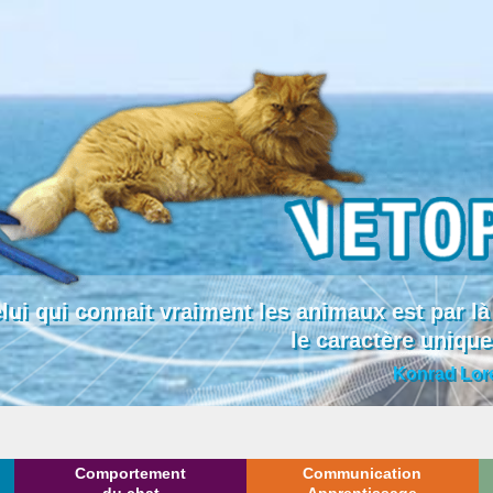
lui qui connait vraiment les animaux est par
le caractère uniqu
Konrad Lor
Comportement
Communication