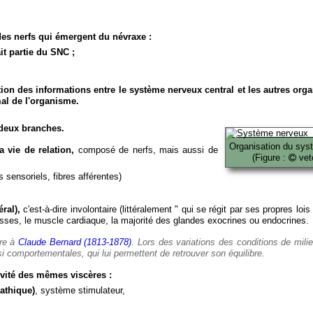
es nerfs qui émergent du névraxe :
it partie du SNC ;
ion des informations entre le système nerveux central et les autres org
al de l'organisme.
deux branches.
Organisation du sys
 vie de relation,
composé de nerfs, mais aussi de
(Figure :
veto
 sensoriels, fibres afférentes)
ral),
c'est-à-dire involontaire (littéralement " qui se régit par ses propres lois
es, le muscle cardiaque, la majorité des glandes exocrines ou endocrines.
ère à
Claude Bernard (1813-1878)
. Lors des variations des conditions de mili
i comportementales, qui lui permettent de retrouver son équilibre.
vité des mêmes viscères :
athique)
, système stimulateur,