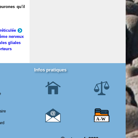
eurones qu'il
réticulée
ème nerveux
ules gliales
rteurs
Infos pratiques
e
aire
ard