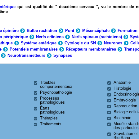
ntérique
qui est qualifié de " deuxième cerveau ", vu le nombre de n
-même
e épinière
Bulbe rachidien
Pont
Mésencéphale
Formation 
x périphérique
Nerfs crâniens
Nerfs spinaux (rachidiens)
Syst
thique
Système entérique
Cytologie du SN
Neurones
Cell
e
Potentiels membranaires
Récepteurs membranaires
Transpo
Neurotransmetteurs
Synapses
Troubles
Anatomie
comportementaux
Histologie
Psychopathologie
Endocrinologi
Processus
Embryologie
pathologiques
Reproduction
États
Biologie cellul
pathologiques
Biochimie
Thérapies
Modèle stand
Traitements
des particules
Gravitation et
Big Bang