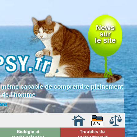
News
sur
le site
 là même capable de comprendre pleinement
e de l'homme
enz
Biologie et
Troubles du