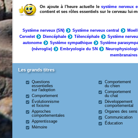
On ajoute à l'heure actuelle le
système nerveux e
contient et ses rôles essentiels sur le cerveau lui
Système nerveux (SN)
Système nerveux central
Moell
Cervelet
Diencéphale
Télencéphale
Système nerveu
autonome
Système sympathique
Système parasympa
(névroglie)
Embryologie du SN
Neurophysiologi
membranaires
Les grands titres
Questions
Comportement
essentielles
du chien
sur l'adoption
Comportement
Comportement
du chat
Évolutionnisme
Développement
et fixisme
comportemental
Approches
Organes des sens
comportementales
Communication
Apprentissage
Éducation
Mémoire