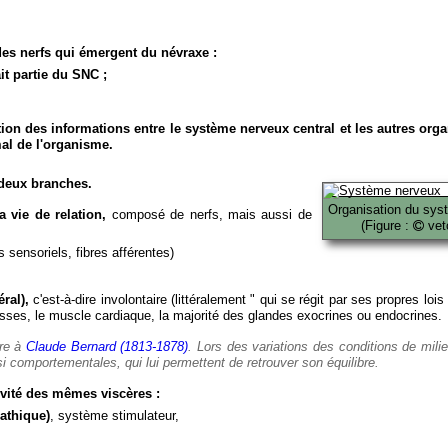
es nerfs qui émergent du névraxe :
it partie du SNC ;
ion des informations entre le système nerveux central et les autres org
al de l'organisme.
deux branches.
Organisation du sys
 vie de relation,
composé de nerfs, mais aussi de
(Figure :
veto
 sensoriels, fibres afférentes)
ral),
c'est-à-dire involontaire (littéralement " qui se régit par ses propres lois
es, le muscle cardiaque, la majorité des glandes exocrines ou endocrines.
ère à
Claude Bernard (1813-1878)
. Lors des variations des conditions de mili
i comportementales, qui lui permettent de retrouver son équilibre.
vité des mêmes viscères :
athique)
, système stimulateur,