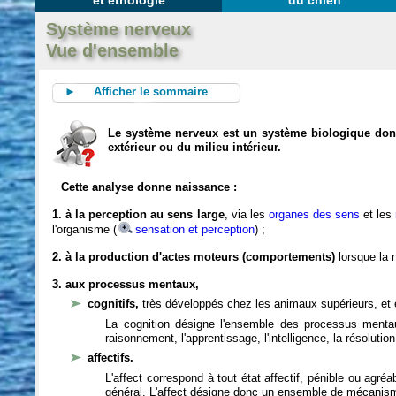
et éthologie
du chien
Système nerveux
Vue d'ensemble
► Afficher le sommaire
Le système nerveux est un système biologique dont 
extérieur ou du milieu intérieur.
Cette analyse donne naissance :
1. à la perception au sens large
, via les
organes des sens
et les
l'organisme (
sensation et perception
) ;
2. à la production d'actes moteurs (comportements)
lorsque la n
3. aux processus mentaux,
cognitifs,
très développés chez les animaux supérieurs, et 
La cognition désigne l'ensemble des processus mentau
raisonnement, l'apprentissage, l'intelligence, la résoluti
affectifs.
L'affect correspond à tout état affectif, pénible ou agré
général. L'affect désigne donc un ensemble de mécanis