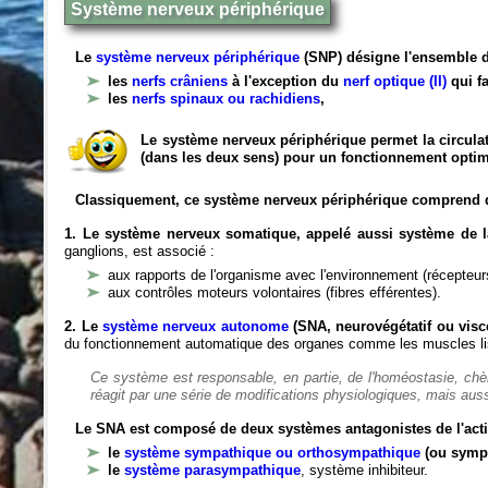
Système nerveux périphérique
Le
système nerveux périphérique
(SNP) désigne l'ensemble d
les
nerfs crâniens
à l'exception du
nerf optique (II)
qui fa
les
nerfs spinaux ou rachidiens
,
Le système nerveux périphérique permet la circulat
(dans les deux sens) pour un fonctionnement optim
Classiquement, ce système nerveux périphérique comprend 
1. Le système nerveux somatique, appelé aussi système de la
ganglions, est associé :
aux rapports de l'organisme avec l'environnement (récepteurs
aux contrôles moteurs volontaires (fibres efférentes).
2. Le
système nerveux autonome
(SNA, neurovégétatif ou viscé
du fonctionnement automatique des organes comme les muscles liss
Ce système est responsable, en partie, de l'homéostasie, ch
réagit par une série de modifications physiologiques, mais auss
Le SNA est composé de deux systèmes antagonistes de l'acti
le
système sympathique ou orthosympathique
(ou symp
le
système parasympathique
, système inhibiteur.