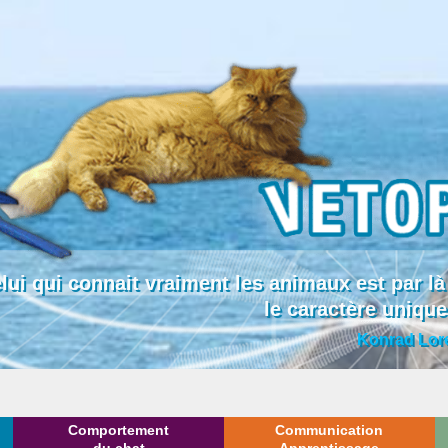
lui qui connait vraiment les animaux est par
le caractère uniqu
Konrad Lor
Comportement
Communication