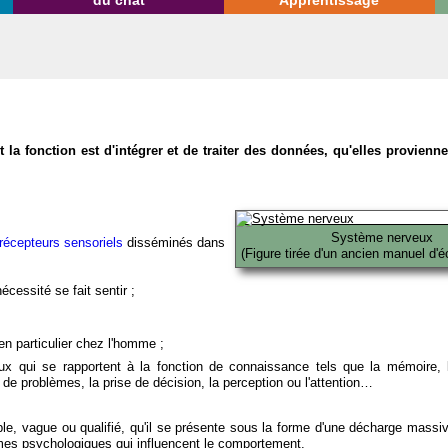
du chat
Apprentissage
la fonction est d'intégrer et de traiter des données, qu'elles provien
Système nerveux
récepteurs sensoriels
disséminés dans
(Figure tirée d'un ancien manuel d'é
écessité se fait sentir ;
en particulier chez l'homme ;
x qui se rapportent à la fonction de connaissance tels que la mémoire, l
on de problèmes, la prise de décision, la perception ou l'attention…
able, vague ou qualifié, qu'il se présente sous la forme d'une décharge massi
mes psychologiques qui influencent le comportement.