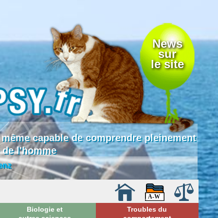
News
sur
le site
 là même capable de comprendre pleinement
e de l'homme
enz
Biologie et
Troubles du