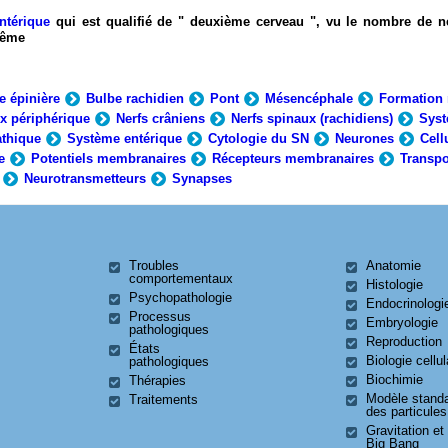
ntérique
qui est qualifié de " deuxième cerveau ", vu le nombre de n
-même
e épinière
Bulbe rachidien
Pont
Mésencéphale
Formation 
x périphérique
Nerfs crâniens
Nerfs spinaux (rachidiens)
Syst
thique
Système entérique
Cytologie du SN
Neurones
Cell
e
Potentiels membranaires
Récepteurs membranaires
Transpo
Neurotransmetteurs
Synapses
Troubles
Anatomie
comportementaux
Histologie
Psychopathologie
Endocrinologi
Processus
Embryologie
pathologiques
Reproduction
États
Biologie cellul
pathologiques
Biochimie
Thérapies
Modèle stand
Traitements
des particules
Gravitation et
Big Bang