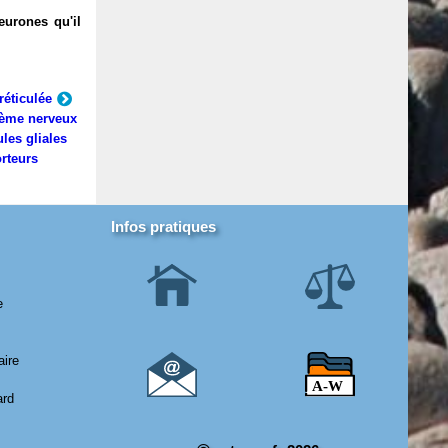
eurones qu'il
réticulée
ème nerveux
ules gliales
rteurs
Infos pratiques
e
aire
ard