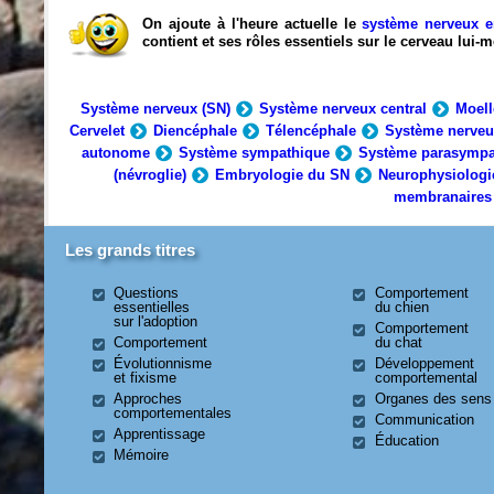
On ajoute à l'heure actuelle le
système nerveux e
contient et ses rôles essentiels sur le cerveau lui
Système nerveux (SN)
Système nerveux central
Moell
Cervelet
Diencéphale
Télencéphale
Système nerveu
autonome
Système sympathique
Système parasympa
(névroglie)
Embryologie du SN
Neurophysiologi
membranaires
Les grands titres
Questions
Comportement
essentielles
du chien
sur l'adoption
Comportement
Comportement
du chat
Évolutionnisme
Développement
et fixisme
comportemental
Approches
Organes des sens
comportementales
Communication
Apprentissage
Éducation
Mémoire