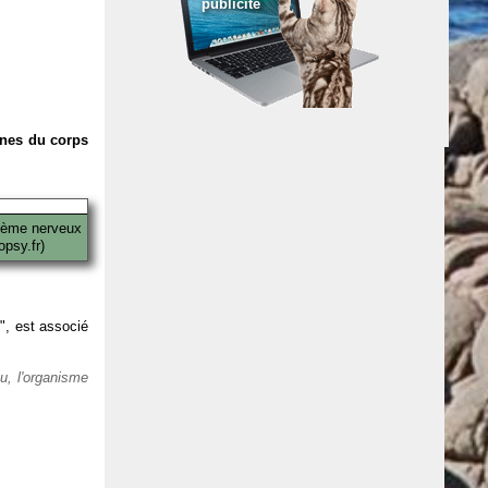
publicité
anes du corps
tème nerveux
psy.fr)
 ", est associé
eu, l'organisme