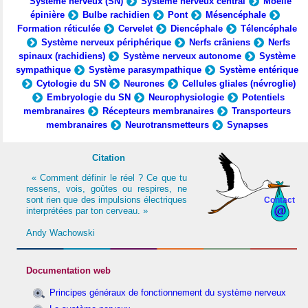
Système nerveux (SN)
Système nerveux central
Moelle
épinière
Bulbe rachidien
Pont
Mésencéphale
Formation réticulée
Cervelet
Diencéphale
Télencéphale
Système nerveux périphérique
Nerfs crâniens
Nerfs
spinaux (rachidiens)
Système nerveux autonome
Système
sympathique
Système parasympathique
Système entérique
Cytologie du SN
Neurones
Cellules gliales (névroglie)
Embryologie du SN
Neurophysiologie
Potentiels
membranaires
Récepteurs membranaires
Transporteurs
membranaires
Neurotransmetteurs
Synapses
Citation
« Comment définir le réel ? Ce que tu
ressens, vois, goûtes ou respires, ne
sont rien que des impulsions électriques
Contact
interprétées par ton cerveau. »
Andy Wachowski
Documentation web
Principes généraux de fonctionnement du système nerveux