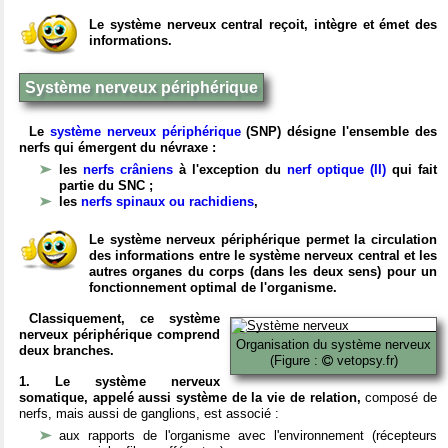
Le système nerveux central reçoit, intègre et émet des
informations.
Système nerveux périphérique
Le
système nerveux périphérique
(SNP) désigne l'ensemble des
nerfs qui émergent du névraxe :
les
nerfs crâniens
à l'exception du
nerf optique (II)
qui fait
partie du SNC ;
les
nerfs spinaux ou rachidiens
,
Le système nerveux périphérique permet la circulation
des informations entre le système nerveux central et les
autres organes du corps (dans les deux sens) pour un
fonctionnement optimal de l'organisme.
Classiquement, ce système
nerveux périphérique comprend
Organisation du système nerveux
deux branches.
(Figure :
vetopsy.fr)
1. Le système nerveux
somatique, appelé aussi système de la vie de relation,
composé de
nerfs, mais aussi de ganglions, est associé :
aux rapports de l'organisme avec l'environnement (récepteurs