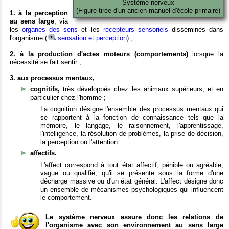
Système nerveux
(Figure tirée d'un ancien manuel d'école primaire)
1. à la perception
au sens large
, via
les
organes des sens
et les
récepteurs sensoriels
disséminés dans
l'organisme (
sensation et perception
) ;
2. à la production d'actes moteurs (comportements)
lorsque la
nécessité se fait sentir ;
3. aux processus mentaux,
cognitifs,
très développés chez les animaux supérieurs, et en
particulier chez l'homme ;
La cognition désigne l'ensemble des processus mentaux qui
se rapportent à la fonction de connaissance tels que la
mémoire, le langage, le raisonnement, l'apprentissage,
l'intelligence, la résolution de problèmes, la prise de décision,
la perception ou l'attention…
affectifs.
L'affect correspond à tout état affectif, pénible ou agréable,
vague ou qualifié, qu'il se présente sous la forme d'une
décharge massive ou d'un état général. L'affect désigne donc
un ensemble de mécanismes psychologiques qui influencent
le comportement.
Le système nerveux assure donc les relations de
l'organisme avec son environnement au sens large