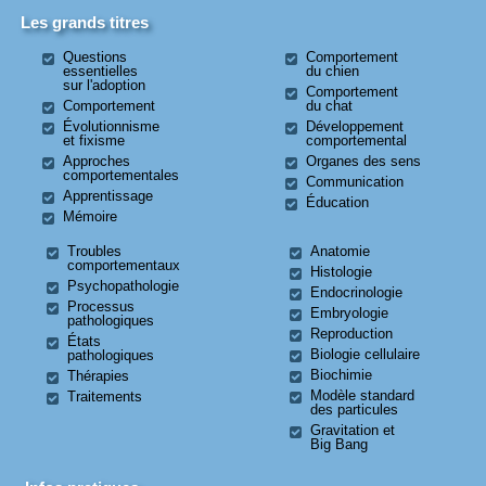
Les grands titres
Questions
Comportement
essentielles
du chien
sur l'adoption
Comportement
Comportement
du chat
Évolutionnisme
Développement
et fixisme
comportemental
Approches
Organes des sens
comportementales
Communication
Apprentissage
Éducation
Mémoire
Troubles
Anatomie
comportementaux
Histologie
Psychopathologie
Endocrinologie
Processus
Embryologie
pathologiques
Reproduction
États
Biologie cellulaire
pathologiques
Biochimie
Thérapies
Modèle standard
Traitements
des particules
Gravitation et
Big Bang