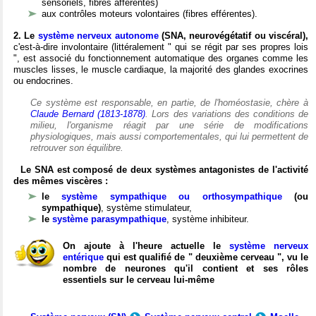
sensoriels, fibres afférentes)
aux contrôles moteurs volontaires (fibres efférentes).
2. Le
système nerveux autonome
(SNA, neurovégétatif ou viscéral),
c'est-à-dire involontaire (littéralement " qui se régit par ses propres lois
", est associé du fonctionnement automatique des organes comme les
muscles lisses, le muscle cardiaque, la majorité des glandes exocrines
ou endocrines.
Ce système est responsable, en partie, de l'homéostasie, chère à
Claude Bernard (1813-1878)
. Lors des variations des conditions de
milieu, l'organisme réagit par une série de modifications
physiologiques, mais aussi comportementales, qui lui permettent de
retrouver son équilibre.
Le SNA est composé de deux systèmes antagonistes de l'activité
des mêmes viscères :
le
système sympathique ou orthosympathique
(ou
sympathique)
, système stimulateur,
le
système parasympathique
, système inhibiteur.
On ajoute à l'heure actuelle le
système nerveux
entérique
qui est qualifié de " deuxième cerveau ", vu le
nombre de neurones qu'il contient et ses rôles
essentiels sur le cerveau lui-même