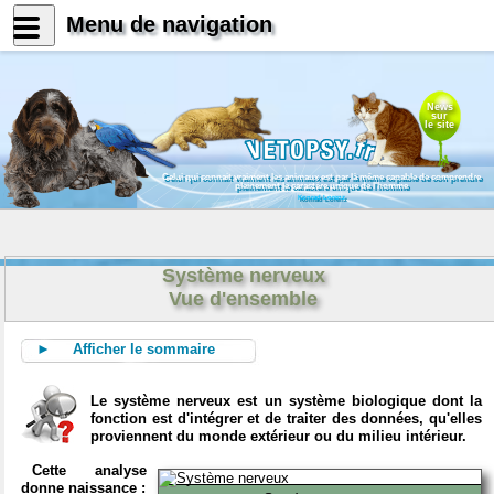
Menu de navigation
News
sur
le site
Celui qui connait vraiment les animaux est par là même capable de comprendre
pleinement le caractère unique de l'homme
Konrad Lorenz
Système nerveux
Vue d'ensemble
► Afficher le sommaire
Le système nerveux est un système biologique dont la
fonction est d'intégrer et de traiter des données, qu'elles
proviennent du monde extérieur ou du milieu intérieur.
Cette analyse
donne naissance :