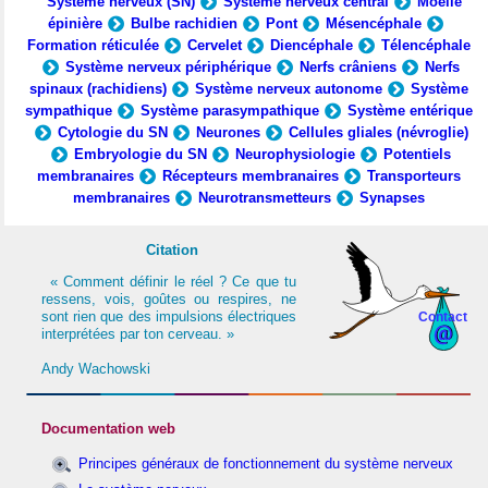
Système nerveux (SN)
Système nerveux central
Moelle
épinière
Bulbe rachidien
Pont
Mésencéphale
Formation réticulée
Cervelet
Diencéphale
Télencéphale
Système nerveux périphérique
Nerfs crâniens
Nerfs
spinaux (rachidiens)
Système nerveux autonome
Système
sympathique
Système parasympathique
Système entérique
Cytologie du SN
Neurones
Cellules gliales (névroglie)
Embryologie du SN
Neurophysiologie
Potentiels
membranaires
Récepteurs membranaires
Transporteurs
membranaires
Neurotransmetteurs
Synapses
Citation
« Comment définir le réel ? Ce que tu
ressens, vois, goûtes ou respires, ne
sont rien que des impulsions électriques
Contact
interprétées par ton cerveau. »
Andy Wachowski
Documentation web
Principes généraux de fonctionnement du système nerveux