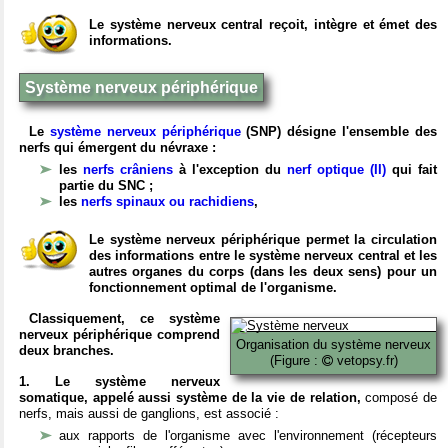
Le système nerveux central reçoit, intègre et émet des
informations.
Système nerveux périphérique
Le
système nerveux périphérique
(SNP) désigne l'ensemble des
nerfs qui émergent du névraxe :
les
nerfs crâniens
à l'exception du
nerf optique (II)
qui fait
partie du SNC ;
les
nerfs spinaux ou rachidiens
,
Le système nerveux périphérique permet la circulation
des informations entre le système nerveux central et les
autres organes du corps (dans les deux sens) pour un
fonctionnement optimal de l'organisme.
Classiquement, ce système
nerveux périphérique comprend
Organisation du système nerveux
deux branches.
(Figure :
vetopsy.fr)
1. Le système nerveux
somatique, appelé aussi système de la vie de relation,
composé de
nerfs, mais aussi de ganglions, est associé :
aux rapports de l'organisme avec l'environnement (récepteurs