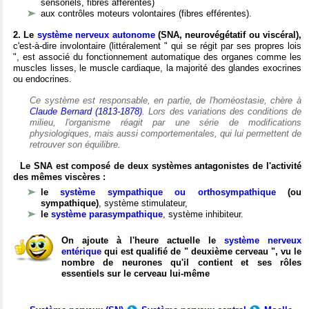
sensoriels, fibres afférentes)
aux contrôles moteurs volontaires (fibres efférentes).
2. Le
système nerveux autonome
(SNA, neurovégétatif ou viscéral),
c'est-à-dire involontaire (littéralement " qui se régit par ses propres lois
", est associé du fonctionnement automatique des organes comme les
muscles lisses, le muscle cardiaque, la majorité des glandes exocrines
ou endocrines.
Ce système est responsable, en partie, de l'homéostasie, chère à
Claude Bernard (1813-1878)
. Lors des variations des conditions de
milieu, l'organisme réagit par une série de modifications
physiologiques, mais aussi comportementales, qui lui permettent de
retrouver son équilibre.
Le SNA est composé de deux systèmes antagonistes de l'activité
des mêmes viscères :
le
système sympathique ou orthosympathique
(ou
sympathique)
, système stimulateur,
le
système parasympathique
, système inhibiteur.
On ajoute à l'heure actuelle le
système nerveux
entérique
qui est qualifié de " deuxième cerveau ", vu le
nombre de neurones qu'il contient et ses rôles
essentiels sur le cerveau lui-même