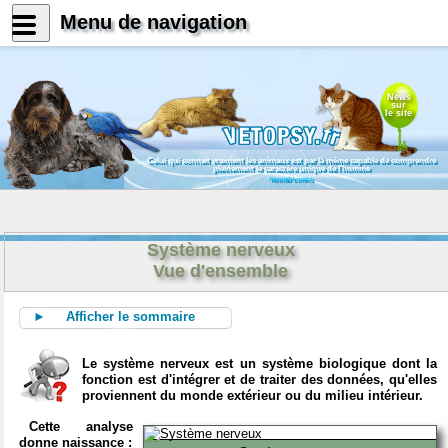
Menu de navigation
News
sur
le site
Celui qui connait vraiment les animaux est par là même capable de comprendre
pleinement le caractère unique de l'homme
Konrad Lorenz
Système nerveux
Vue d'ensemble
► Afficher le sommaire
Le système nerveux est un système biologique dont la
fonction est d'intégrer et de traiter des données, qu'elles
proviennent du monde extérieur ou du milieu intérieur.
Cette analyse
donne naissance :