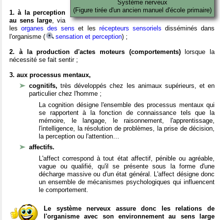
Système nerveux
(Figure tirée d'un ancien manuel d'école primaire)
1. à la perception
au sens large
, via
les
organes des sens
et les
récepteurs sensoriels
disséminés dans
l'organisme (
sensation et perception
) ;
2. à la production d'actes moteurs (comportements)
lorsque la
nécessité se fait sentir ;
3. aux processus mentaux,
cognitifs,
très développés chez les animaux supérieurs, et en
particulier chez l'homme ;
La cognition désigne l'ensemble des processus mentaux qui
se rapportent à la fonction de connaissance tels que la
mémoire, le langage, le raisonnement, l'apprentissage,
l'intelligence, la résolution de problèmes, la prise de décision,
la perception ou l'attention…
affectifs.
L'affect correspond à tout état affectif, pénible ou agréable,
vague ou qualifié, qu'il se présente sous la forme d'une
décharge massive ou d'un état général. L'affect désigne donc
un ensemble de mécanismes psychologiques qui influencent
le comportement.
Le système nerveux assure donc les relations de
l'organisme avec son environnement au sens large