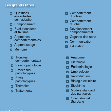
Les grands titres
Questions
Comportement
essentielles
du chien
sur l'adoption
Comportement
Comportement
du chat
Évolutionnisme
Développement
et fixisme
comportemental
Approches
Organes des sens
comportementales
Communication
Apprentissage
Éducation
Mémoire
Troubles
Anatomie
comportementaux
Histologie
Psychopathologie
Endocrinologie
Processus
Embryologie
pathologiques
Reproduction
États
Biologie cellulaire
pathologiques
Biochimie
Thérapies
Modèle standard
Traitements
des particules
Gravitation et
Big Bang