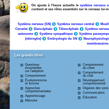
On ajoute à l'heure actuelle le
système nerveux e
contient et ses rôles essentiels sur le cerveau lui
Système nerveux (SN)
Système nerveux central
Moell
Cervelet
Diencéphale
Télencéphale
Système nerveu
autonome
Système sympathique
Système parasympa
(névroglie)
Embryologie du SN
Neurophysiologi
membranaires
Les grands titres
Questions
Comportement
essentielles
du chien
sur l'adoption
Comportement
Comportement
du chat
Évolutionnisme
Développement
et fixisme
comportemental
Approches
Organes des sens
comportementales
Communication
Apprentissage
Éducation
Mémoire