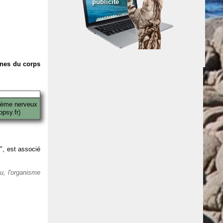
publicité
anes du corps
tème nerveux
psy.fr)
 ", est associé
eu, l'organisme