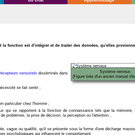
du chat
Apprentissage
la fonction est d'intégrer et de traiter des données, qu'elles provien
Système nerveux
récepteurs sensoriels
disséminés dans
(Figure tirée d'un ancien manuel d'é
écessité se fait sentir ;
en particulier chez l'homme ;
x qui se rapportent à la fonction de connaissance tels que la mémoire, l
on de problèmes, la prise de décision, la perception ou l'attention…
able, vague ou qualifié, qu'il se présente sous la forme d'une décharge massi
mes psychologiques qui influencent le comportement.