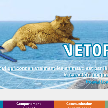
lui qui connait vraiment les animaux est par
le caractère uniqu
Konrad Lor
Comportement
Communication