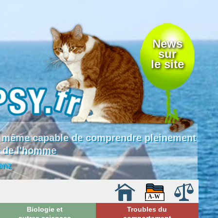
News
sur
le site
 là même capable de comprendre pleinement
e de l'homme
enz
Biologie et
Troubles du