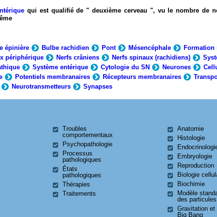
ntérique
qui est qualifié de " deuxième cerveau ", vu le nombre de n
-même
e épinière
Bulbe rachidien
Pont
Mésencéphale
Formation 
x périphérique
Nerfs crâniens
Nerfs spinaux (rachidiens)
Syst
thique
Système entérique
Cytologie du SN
Neurones
Cell
e
Potentiels membranaires
Récepteurs membranaires
Transpo
Neurotransmetteurs
Synapses
Troubles
Anatomie
comportementaux
Histologie
Psychopathologie
Endocrinologi
Processus
Embryologie
pathologiques
Reproduction
États
Biologie cellul
pathologiques
Biochimie
Thérapies
Modèle stand
Traitements
des particules
Gravitation et
Big Bang