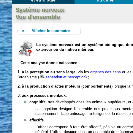
et éthologie
du chien
Système nerveux
Vue d'ensemble
► Afficher le sommaire
Le système nerveux est un système biologique dont 
extérieur ou du milieu intérieur.
Cette analyse donne naissance :
1. à la perception au sens large
, via les
organes des sens
et les
l'organisme (
sensation et perception
) ;
2. à la production d'actes moteurs (comportements)
lorsque la n
3. aux processus mentaux,
cognitifs,
très développés chez les animaux supérieurs, et 
La cognition désigne l'ensemble des processus mentau
raisonnement, l'apprentissage, l'intelligence, la résoluti
affectifs.
L'affect correspond à tout état affectif, pénible ou agré
général. L'affect désigne donc un ensemble de mécanis