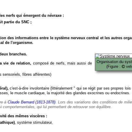
es nerfs qui émergent du névraxe :
it partie du SNC ;
ion des informations entre le système nerveux central et les autres org
al de l'organisme.
deux branches.
Organisation du sys
 vie de relation,
composé de nerfs, mais aussi de
(Figure :
veto
 sensoriels, fibres afférentes)
ral),
c'est-à-dire involontaire (littéralement " qui se régit par ses propres lois
es, le muscle cardiaque, la majorité des glandes exocrines ou endocrines.
ère à
Claude Bernard (1813-1878)
. Lors des variations des conditions de mili
i comportementales, qui lui permettent de retrouver son équilibre.
vité des mêmes viscères :
athique)
, système stimulateur,