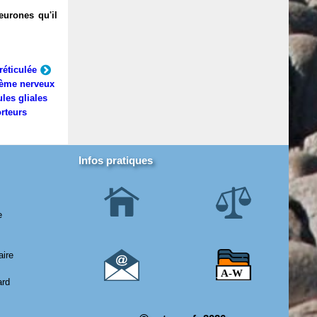
eurones qu'il
réticulée
ème nerveux
ules gliales
rteurs
Infos pratiques
e
aire
ard