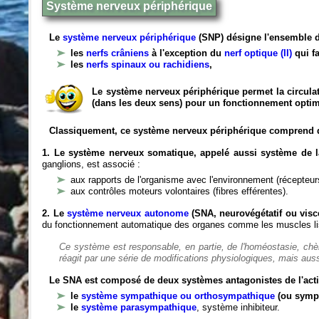
Système nerveux périphérique
Le
système nerveux périphérique
(SNP) désigne l'ensemble d
les
nerfs crâniens
à l'exception du
nerf optique (II)
qui fa
les
nerfs spinaux ou rachidiens
,
Le système nerveux périphérique permet la circulat
(dans les deux sens) pour un fonctionnement optim
Classiquement, ce système nerveux périphérique comprend 
1. Le système nerveux somatique, appelé aussi système de la
ganglions, est associé :
aux rapports de l'organisme avec l'environnement (récepteurs
aux contrôles moteurs volontaires (fibres efférentes).
2. Le
système nerveux autonome
(SNA, neurovégétatif ou viscé
du fonctionnement automatique des organes comme les muscles liss
Ce système est responsable, en partie, de l'homéostasie, ch
réagit par une série de modifications physiologiques, mais auss
Le SNA est composé de deux systèmes antagonistes de l'acti
le
système sympathique ou orthosympathique
(ou symp
le
système parasympathique
, système inhibiteur.