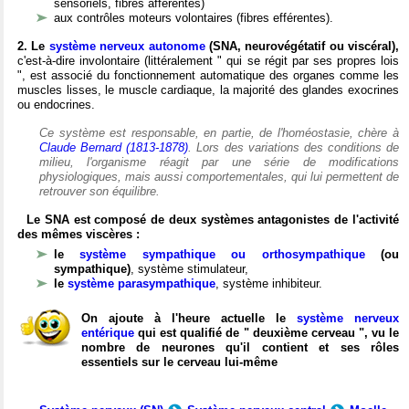
sensoriels, fibres afférentes)
aux contrôles moteurs volontaires (fibres efférentes).
2. Le
système nerveux autonome
(SNA, neurovégétatif ou viscéral),
c'est-à-dire involontaire (littéralement " qui se régit par ses propres lois
", est associé du fonctionnement automatique des organes comme les
muscles lisses, le muscle cardiaque, la majorité des glandes exocrines
ou endocrines.
Ce système est responsable, en partie, de l'homéostasie, chère à
Claude Bernard (1813-1878)
. Lors des variations des conditions de
milieu, l'organisme réagit par une série de modifications
physiologiques, mais aussi comportementales, qui lui permettent de
retrouver son équilibre.
Le SNA est composé de deux systèmes antagonistes de l'activité
des mêmes viscères :
le
système sympathique ou orthosympathique
(ou
sympathique)
, système stimulateur,
le
système parasympathique
, système inhibiteur.
On ajoute à l'heure actuelle le
système nerveux
entérique
qui est qualifié de " deuxième cerveau ", vu le
nombre de neurones qu'il contient et ses rôles
essentiels sur le cerveau lui-même