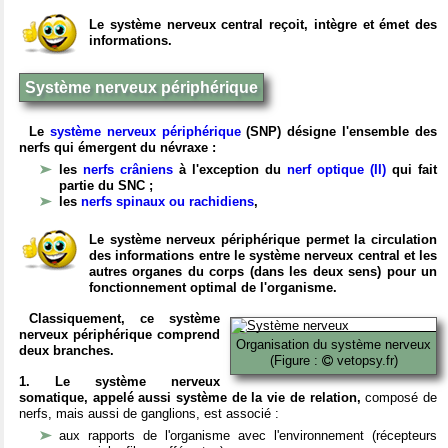
Le système nerveux central reçoit, intègre et émet des
informations.
Système nerveux périphérique
Le
système nerveux périphérique
(SNP) désigne l'ensemble des
nerfs qui émergent du névraxe :
les
nerfs crâniens
à l'exception du
nerf optique (II)
qui fait
partie du SNC ;
les
nerfs spinaux ou rachidiens
,
Le système nerveux périphérique permet la circulation
des informations entre le système nerveux central et les
autres organes du corps (dans les deux sens) pour un
fonctionnement optimal de l'organisme.
Classiquement, ce système
nerveux périphérique comprend
Organisation du système nerveux
deux branches.
(Figure :
vetopsy.fr)
1. Le système nerveux
somatique, appelé aussi système de la vie de relation,
composé de
nerfs, mais aussi de ganglions, est associé :
aux rapports de l'organisme avec l'environnement (récepteurs