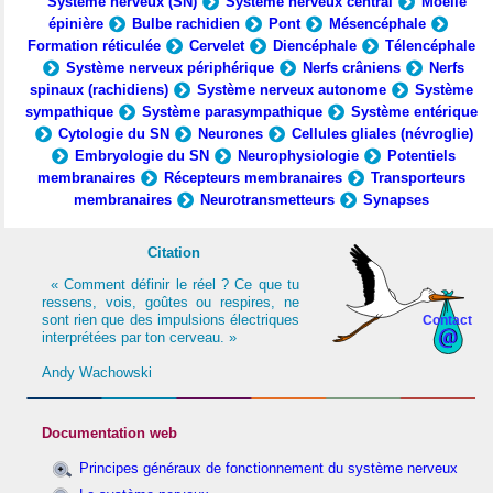
Système nerveux (SN)
Système nerveux central
Moelle
épinière
Bulbe rachidien
Pont
Mésencéphale
Formation réticulée
Cervelet
Diencéphale
Télencéphale
Système nerveux périphérique
Nerfs crâniens
Nerfs
spinaux (rachidiens)
Système nerveux autonome
Système
sympathique
Système parasympathique
Système entérique
Cytologie du SN
Neurones
Cellules gliales (névroglie)
Embryologie du SN
Neurophysiologie
Potentiels
membranaires
Récepteurs membranaires
Transporteurs
membranaires
Neurotransmetteurs
Synapses
Citation
« Comment définir le réel ? Ce que tu
ressens, vois, goûtes ou respires, ne
sont rien que des impulsions électriques
Contact
interprétées par ton cerveau. »
Andy Wachowski
Documentation web
Principes généraux de fonctionnement du système nerveux