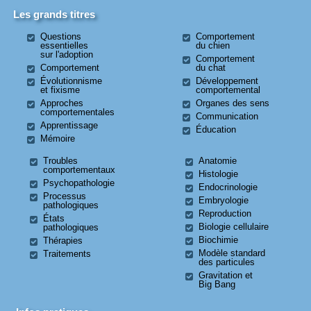
Les grands titres
Questions
Comportement
essentielles
du chien
sur l'adoption
Comportement
Comportement
du chat
Évolutionnisme
Développement
et fixisme
comportemental
Approches
Organes des sens
comportementales
Communication
Apprentissage
Éducation
Mémoire
Troubles
Anatomie
comportementaux
Histologie
Psychopathologie
Endocrinologie
Processus
Embryologie
pathologiques
Reproduction
États
Biologie cellulaire
pathologiques
Biochimie
Thérapies
Modèle standard
Traitements
des particules
Gravitation et
Big Bang