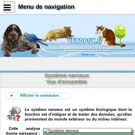
Menu de navigation
News
sur
le site
Celui qui connait vraiment les animaux est par là même capable de comprendre
pleinement le caractère unique de l'homme
Konrad Lorenz
Système nerveux
Vue d'ensemble
► Afficher le sommaire
Le système nerveux est un système biologique dont la
fonction est d'intégrer et de traiter des données, qu'elles
proviennent du monde extérieur ou du milieu intérieur.
Cette analyse
donne naissance :