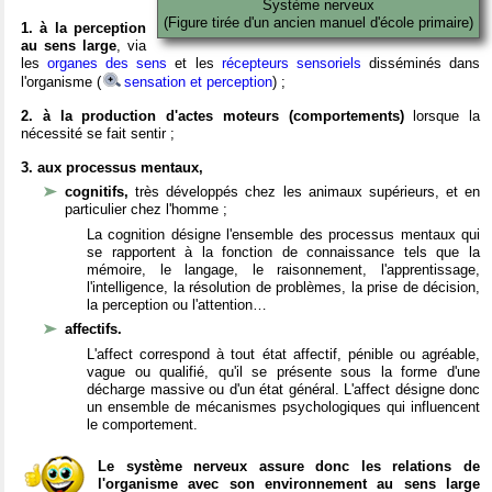
Système nerveux
(Figure tirée d'un ancien manuel d'école primaire)
1. à la perception
au sens large
, via
les
organes des sens
et les
récepteurs sensoriels
disséminés dans
l'organisme (
sensation et perception
) ;
2. à la production d'actes moteurs (comportements)
lorsque la
nécessité se fait sentir ;
3. aux processus mentaux,
cognitifs,
très développés chez les animaux supérieurs, et en
particulier chez l'homme ;
La cognition désigne l'ensemble des processus mentaux qui
se rapportent à la fonction de connaissance tels que la
mémoire, le langage, le raisonnement, l'apprentissage,
l'intelligence, la résolution de problèmes, la prise de décision,
la perception ou l'attention…
affectifs.
L'affect correspond à tout état affectif, pénible ou agréable,
vague ou qualifié, qu'il se présente sous la forme d'une
décharge massive ou d'un état général. L'affect désigne donc
un ensemble de mécanismes psychologiques qui influencent
le comportement.
Le système nerveux assure donc les relations de
l'organisme avec son environnement au sens large