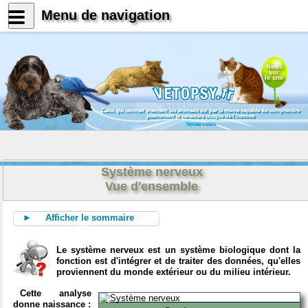
Menu de navigation
News
sur
le site
Celui qui connait vraiment les animaux est par là même capable de comprendre
pleinement le caractère unique de l'homme
Konrad Lorenz
Système nerveux
Vue d'ensemble
► Afficher le sommaire
Le système nerveux est un système biologique dont la
fonction est d'intégrer et de traiter des données, qu'elles
proviennent du monde extérieur ou du milieu intérieur.
Cette analyse
donne naissance :