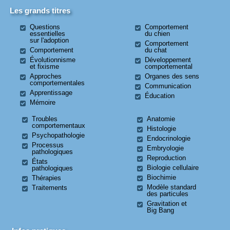
Les grands titres
Questions
Comportement
essentielles
du chien
sur l'adoption
Comportement
Comportement
du chat
Évolutionnisme
Développement
et fixisme
comportemental
Approches
Organes des sens
comportementales
Communication
Apprentissage
Éducation
Mémoire
Troubles
Anatomie
comportementaux
Histologie
Psychopathologie
Endocrinologie
Processus
Embryologie
pathologiques
Reproduction
États
Biologie cellulaire
pathologiques
Biochimie
Thérapies
Modèle standard
Traitements
des particules
Gravitation et
Big Bang