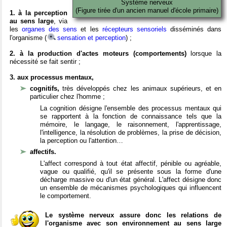
Système nerveux
(Figure tirée d'un ancien manuel d'école primaire)
1. à la perception
au sens large
, via
les
organes des sens
et les
récepteurs sensoriels
disséminés dans
l'organisme (
sensation et perception
) ;
2. à la production d'actes moteurs (comportements)
lorsque la
nécessité se fait sentir ;
3. aux processus mentaux,
cognitifs,
très développés chez les animaux supérieurs, et en
particulier chez l'homme ;
La cognition désigne l'ensemble des processus mentaux qui
se rapportent à la fonction de connaissance tels que la
mémoire, le langage, le raisonnement, l'apprentissage,
l'intelligence, la résolution de problèmes, la prise de décision,
la perception ou l'attention…
affectifs.
L'affect correspond à tout état affectif, pénible ou agréable,
vague ou qualifié, qu'il se présente sous la forme d'une
décharge massive ou d'un état général. L'affect désigne donc
un ensemble de mécanismes psychologiques qui influencent
le comportement.
Le système nerveux assure donc les relations de
l'organisme avec son environnement au sens large