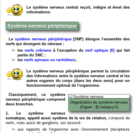
Le système nerveux central reçoit, intègre et émet des
informations.
Système nerveux périphérique
Le
système nerveux périphérique
(SNP) désigne l'ensemble des
nerfs qui émergent du névraxe :
les
nerfs crâniens
à l'exception du
nerf optique (II)
qui fait
partie du SNC ;
les
nerfs spinaux ou rachidiens
,
Le système nerveux périphérique permet la circulation
des informations entre le système nerveux central et les
autres organes du corps (dans les deux sens) pour un
fonctionnement optimal de l'organisme.
Classiquement, ce système
nerveux périphérique comprend
Organisation du système nerveux
deux branches.
(Figure :
vetopsy.fr)
1. Le système nerveux
somatique, appelé aussi système de la vie de relation,
composé de
nerfs, mais aussi de ganglions, est associé :
aux rapports de l'organisme avec l'environnement (récepteurs