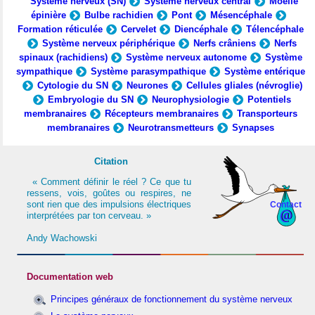
Système nerveux (SN)
Système nerveux central
Moelle
épinière
Bulbe rachidien
Pont
Mésencéphale
Formation réticulée
Cervelet
Diencéphale
Télencéphale
Système nerveux périphérique
Nerfs crâniens
Nerfs
spinaux (rachidiens)
Système nerveux autonome
Système
sympathique
Système parasympathique
Système entérique
Cytologie du SN
Neurones
Cellules gliales (névroglie)
Embryologie du SN
Neurophysiologie
Potentiels
membranaires
Récepteurs membranaires
Transporteurs
membranaires
Neurotransmetteurs
Synapses
Citation
« Comment définir le réel ? Ce que tu
ressens, vois, goûtes ou respires, ne
sont rien que des impulsions électriques
Contact
interprétées par ton cerveau. »
Andy Wachowski
Documentation web
Principes généraux de fonctionnement du système nerveux