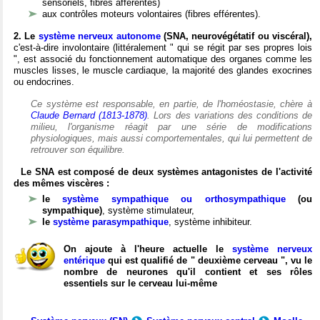
sensoriels, fibres afférentes)
aux contrôles moteurs volontaires (fibres efférentes).
2. Le
système nerveux autonome
(SNA, neurovégétatif ou viscéral),
c'est-à-dire involontaire (littéralement " qui se régit par ses propres lois
", est associé du fonctionnement automatique des organes comme les
muscles lisses, le muscle cardiaque, la majorité des glandes exocrines
ou endocrines.
Ce système est responsable, en partie, de l'homéostasie, chère à
Claude Bernard (1813-1878)
. Lors des variations des conditions de
milieu, l'organisme réagit par une série de modifications
physiologiques, mais aussi comportementales, qui lui permettent de
retrouver son équilibre.
Le SNA est composé de deux systèmes antagonistes de l'activité
des mêmes viscères :
le
système sympathique ou orthosympathique
(ou
sympathique)
, système stimulateur,
le
système parasympathique
, système inhibiteur.
On ajoute à l'heure actuelle le
système nerveux
entérique
qui est qualifié de " deuxième cerveau ", vu le
nombre de neurones qu'il contient et ses rôles
essentiels sur le cerveau lui-même