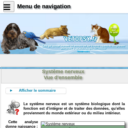
Menu de navigation
News
sur
le site
Celui qui connait vraiment les animaux est par là même capable de comprendre
pleinement le caractère unique de l'homme
Konrad Lorenz
Système nerveux
Vue d'ensemble
► Afficher le sommaire
Le système nerveux est un système biologique dont la
fonction est d'intégrer et de traiter des données, qu'elles
proviennent du monde extérieur ou du milieu intérieur.
Cette analyse
donne naissance :