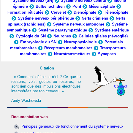
Système nerveux (SN)
Système nerveux central
Moelle
épinière
Bulbe rachidien
Pont
Mésencéphale
Formation réticulée
Cervelet
Diencéphale
Télencéphale
Système nerveux périphérique
Nerfs crâniens
Nerfs
spinaux (rachidiens)
Système nerveux autonome
Système
sympathique
Système parasympathique
Système entérique
Cytologie du SN
Neurones
Cellules gliales (névroglie)
Embryologie du SN
Neurophysiologie
Potentiels
membranaires
Récepteurs membranaires
Transporteurs
membranaires
Neurotransmetteurs
Synapses
Citation
« Comment définir le réel ? Ce que tu
ressens, vois, goûtes ou respires, ne
sont rien que des impulsions électriques
Contact
interprétées par ton cerveau. »
Andy Wachowski
Documentation web
Principes généraux de fonctionnement du système nerveux