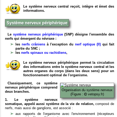
Le système nerveux central reçoit, intègre et émet des
informations.
Système nerveux périphérique
Le
système nerveux périphérique
(SNP) désigne l'ensemble des
nerfs qui émergent du névraxe :
les
nerfs crâniens
à l'exception du
nerf optique (II)
qui fait
partie du SNC ;
les
nerfs spinaux ou rachidiens
,
Le système nerveux périphérique permet la circulation
des informations entre le système nerveux central et les
autres organes du corps (dans les deux sens) pour un
fonctionnement optimal de l'organisme.
Classiquement, ce système
nerveux périphérique comprend
Organisation du système nerveux
deux branches.
(Figure :
vetopsy.fr)
1. Le système nerveux
somatique, appelé aussi système de la vie de relation,
composé de
nerfs, mais aussi de ganglions, est associé :
aux rapports de l'organisme avec l'environnement (récepteurs