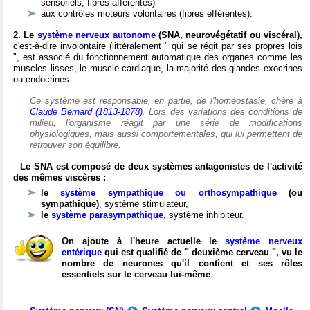
sensoriels, fibres afférentes)
aux contrôles moteurs volontaires (fibres efférentes).
2. Le
système nerveux autonome
(SNA, neurovégétatif ou viscéral),
c'est-à-dire involontaire (littéralement " qui se régit par ses propres lois
", est associé du fonctionnement automatique des organes comme les
muscles lisses, le muscle cardiaque, la majorité des glandes exocrines
ou endocrines.
Ce système est responsable, en partie, de l'homéostasie, chère à
Claude Bernard (1813-1878)
. Lors des variations des conditions de
milieu, l'organisme réagit par une série de modifications
physiologiques, mais aussi comportementales, qui lui permettent de
retrouver son équilibre.
Le SNA est composé de deux systèmes antagonistes de l'activité
des mêmes viscères :
le
système sympathique ou orthosympathique
(ou
sympathique)
, système stimulateur,
le
système parasympathique
, système inhibiteur.
On ajoute à l'heure actuelle le
système nerveux
entérique
qui est qualifié de " deuxième cerveau ", vu le
nombre de neurones qu'il contient et ses rôles
essentiels sur le cerveau lui-même