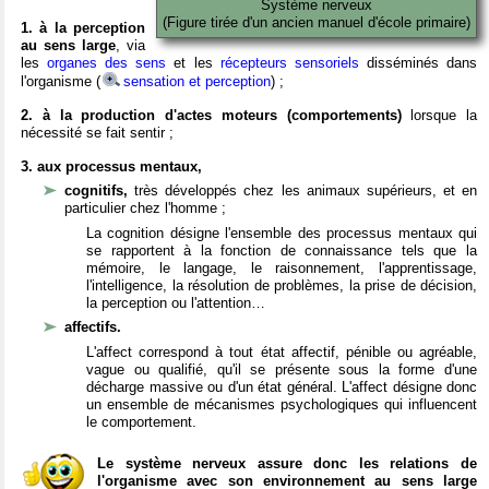
Système nerveux
(Figure tirée d'un ancien manuel d'école primaire)
1. à la perception
au sens large
, via
les
organes des sens
et les
récepteurs sensoriels
disséminés dans
l'organisme (
sensation et perception
) ;
2. à la production d'actes moteurs (comportements)
lorsque la
nécessité se fait sentir ;
3. aux processus mentaux,
cognitifs,
très développés chez les animaux supérieurs, et en
particulier chez l'homme ;
La cognition désigne l'ensemble des processus mentaux qui
se rapportent à la fonction de connaissance tels que la
mémoire, le langage, le raisonnement, l'apprentissage,
l'intelligence, la résolution de problèmes, la prise de décision,
la perception ou l'attention…
affectifs.
L'affect correspond à tout état affectif, pénible ou agréable,
vague ou qualifié, qu'il se présente sous la forme d'une
décharge massive ou d'un état général. L'affect désigne donc
un ensemble de mécanismes psychologiques qui influencent
le comportement.
Le système nerveux assure donc les relations de
l'organisme avec son environnement au sens large