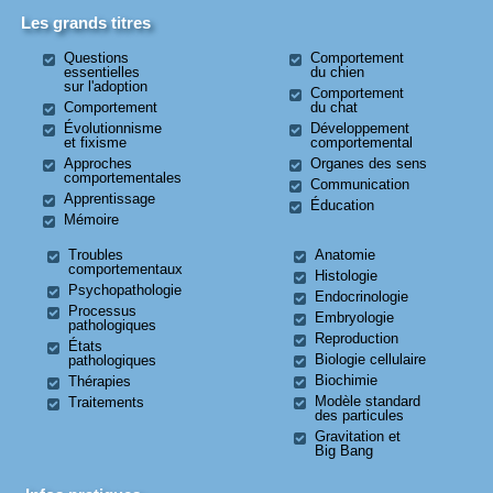
Les grands titres
Questions
Comportement
essentielles
du chien
sur l'adoption
Comportement
Comportement
du chat
Évolutionnisme
Développement
et fixisme
comportemental
Approches
Organes des sens
comportementales
Communication
Apprentissage
Éducation
Mémoire
Troubles
Anatomie
comportementaux
Histologie
Psychopathologie
Endocrinologie
Processus
Embryologie
pathologiques
Reproduction
États
Biologie cellulaire
pathologiques
Biochimie
Thérapies
Modèle standard
Traitements
des particules
Gravitation et
Big Bang