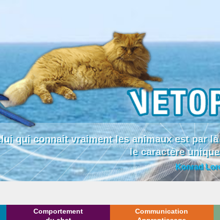
lui qui connait vraiment les animaux est par
le caractère uniqu
Konrad Lor
Comportement
Communication