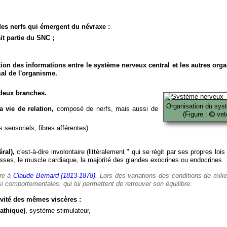
es nerfs qui émergent du névraxe :
it partie du SNC ;
ion des informations entre le système nerveux central et les autres org
al de l'organisme.
deux branches.
Organisation du sys
 vie de relation,
composé de nerfs, mais aussi de
(Figure :
veto
 sensoriels, fibres afférentes)
ral),
c'est-à-dire involontaire (littéralement " qui se régit par ses propres lois
es, le muscle cardiaque, la majorité des glandes exocrines ou endocrines.
ère à
Claude Bernard (1813-1878)
. Lors des variations des conditions de mili
i comportementales, qui lui permettent de retrouver son équilibre.
vité des mêmes viscères :
athique)
, système stimulateur,