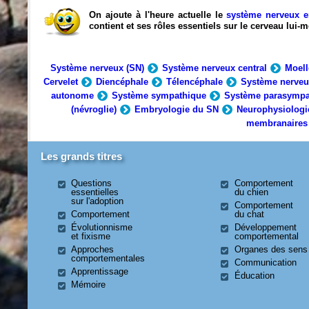
On ajoute à l'heure actuelle le
système nerveux e
contient et ses rôles essentiels sur le cerveau lui
Système nerveux (SN)
Système nerveux central
Moell
Cervelet
Diencéphale
Télencéphale
Système nerveu
autonome
Système sympathique
Système parasympa
(névroglie)
Embryologie du SN
Neurophysiologi
membranaires
Les grands titres
Questions
Comportement
essentielles
du chien
sur l'adoption
Comportement
Comportement
du chat
Évolutionnisme
Développement
et fixisme
comportemental
Approches
Organes des sens
comportementales
Communication
Apprentissage
Éducation
Mémoire