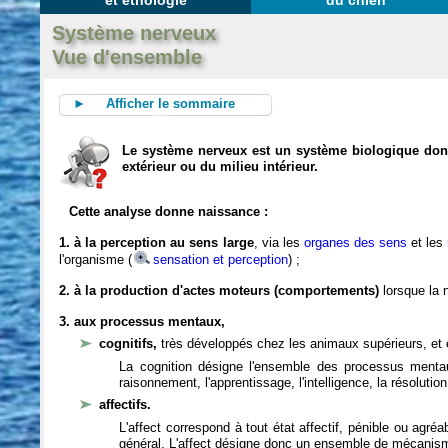
et éthologie
du chien
Système nerveux
Vue d'ensemble
► Afficher le sommaire
Le système nerveux est un système biologique dont 
extérieur ou du milieu intérieur.
Cette analyse donne naissance :
1. à la perception au sens large
, via les
organes des sens
et les
l'organisme (
sensation et perception
) ;
2. à la production d'actes moteurs (comportements)
lorsque la n
3. aux processus mentaux,
cognitifs,
très développés chez les animaux supérieurs, et 
La cognition désigne l'ensemble des processus mentau
raisonnement, l'apprentissage, l'intelligence, la résoluti
affectifs.
L'affect correspond à tout état affectif, pénible ou agré
général. L'affect désigne donc un ensemble de mécanis