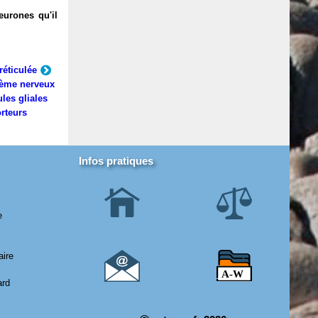
eurones qu'il
réticulée
ème nerveux
ules gliales
rteurs
Infos pratiques
e
aire
ard