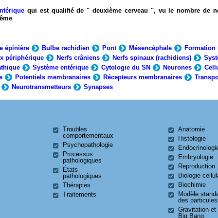
ntérique
qui est qualifié de " deuxième cerveau ", vu le nombre de n
-même
e épinière
Bulbe rachidien
Pont
Mésencéphale
Formation 
x périphérique
Nerfs crâniens
Nerfs spinaux (rachidiens)
Syst
thique
Système entérique
Cytologie du SN
Neurones
Cell
e
Potentiels membranaires
Récepteurs membranaires
Transpo
Neurotransmetteurs
Synapses
Troubles
Anatomie
comportementaux
Histologie
Psychopathologie
Endocrinologi
Processus
Embryologie
pathologiques
Reproduction
États
Biologie cellul
pathologiques
Biochimie
Thérapies
Modèle stand
Traitements
des particules
Gravitation et
Big Bang