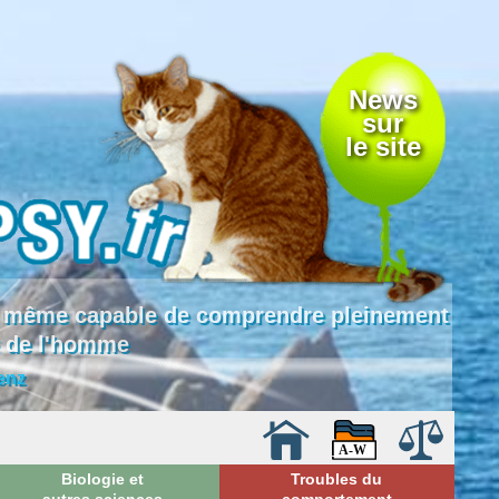
News
sur
le site
 là même capable de comprendre pleinement
e de l'homme
enz
Biologie et
Troubles du