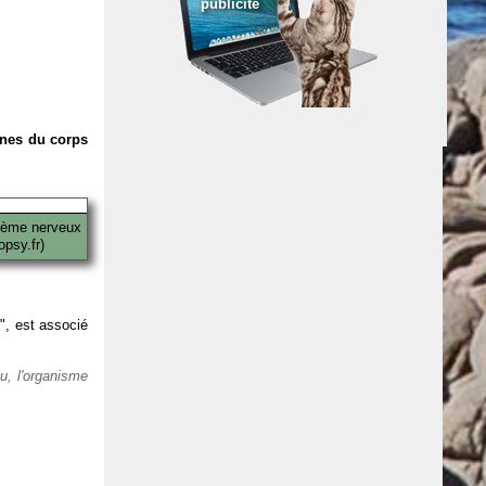
publicité
anes du corps
tème nerveux
psy.fr)
 ", est associé
eu, l'organisme