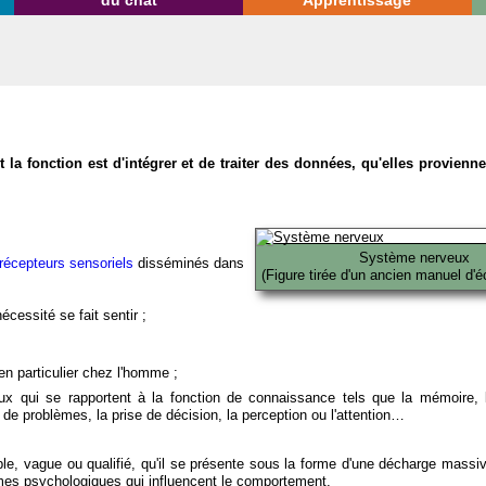
du chat
Apprentissage
la fonction est d'intégrer et de traiter des données, qu'elles provien
Système nerveux
récepteurs sensoriels
disséminés dans
(Figure tirée d'un ancien manuel d'é
écessité se fait sentir ;
en particulier chez l'homme ;
x qui se rapportent à la fonction de connaissance tels que la mémoire, l
on de problèmes, la prise de décision, la perception ou l'attention…
able, vague ou qualifié, qu'il se présente sous la forme d'une décharge massi
mes psychologiques qui influencent le comportement.