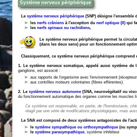
Système nerveux périphérique
Le
système nerveux périphérique
(SNP) désigne l'ensemble d
les
nerfs crâniens
à l'exception du
nerf optique (II)
qui fa
les
nerfs spinaux ou rachidiens
,
Le système nerveux périphérique permet la circulat
(dans les deux sens) pour un fonctionnement optim
Classiquement, ce système nerveux périphérique comprend 
1. Le système nerveux somatique, appelé aussi système de la
ganglions, est associé :
aux rapports de l'organisme avec l'environnement (récepteurs
aux contrôles moteurs volontaires (fibres efférentes).
2. Le
système nerveux autonome
(SNA, neurovégétatif ou viscé
du fonctionnement automatique des organes comme les muscles liss
Ce système est responsable, en partie, de l'homéostasie, ch
réagit par une série de modifications physiologiques, mais auss
Le SNA est composé de deux systèmes antagonistes de l'acti
le
système sympathique ou orthosympathique
(ou symp
le
système parasympathique
, système inhibiteur.