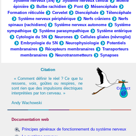
Système nerveux (SN)
Système nerveux central
Moelle
épinière
Bulbe rachidien
Pont
Mésencéphale
Formation réticulée
Cervelet
Diencéphale
Télencéphale
Système nerveux périphérique
Nerfs crâniens
Nerfs
spinaux (rachidiens)
Système nerveux autonome
Système
sympathique
Système parasympathique
Système entérique
Cytologie du SN
Neurones
Cellules gliales (névroglie)
Embryologie du SN
Neurophysiologie
Potentiels
membranaires
Récepteurs membranaires
Transporteurs
membranaires
Neurotransmetteurs
Synapses
Citation
« Comment définir le réel ? Ce que tu
ressens, vois, goûtes ou respires, ne
sont rien que des impulsions électriques
Contact
interprétées par ton cerveau. »
Andy Wachowski
Documentation web
Principes généraux de fonctionnement du système nerveux