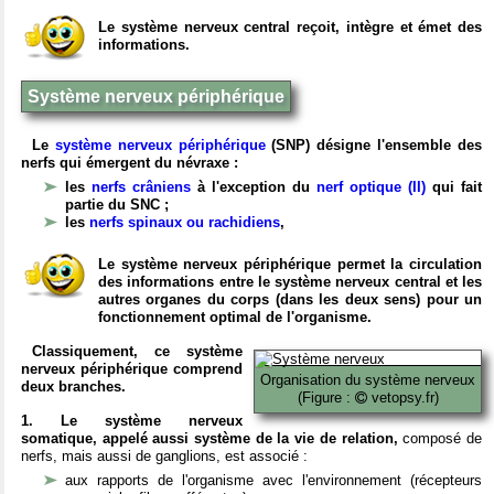
Le système nerveux central reçoit, intègre et émet des
informations.
Système nerveux périphérique
Le
système nerveux périphérique
(SNP) désigne l'ensemble des
nerfs qui émergent du névraxe :
les
nerfs crâniens
à l'exception du
nerf optique (II)
qui fait
partie du SNC ;
les
nerfs spinaux ou rachidiens
,
Le système nerveux périphérique permet la circulation
des informations entre le système nerveux central et les
autres organes du corps (dans les deux sens) pour un
fonctionnement optimal de l'organisme.
Classiquement, ce système
nerveux périphérique comprend
Organisation du système nerveux
deux branches.
(Figure :
vetopsy.fr)
1. Le système nerveux
somatique, appelé aussi système de la vie de relation,
composé de
nerfs, mais aussi de ganglions, est associé :
aux rapports de l'organisme avec l'environnement (récepteurs