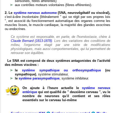
sensoriels, fibres afférentes)
aux contrôles moteurs volontaires (fibres efférentes).
2. Le
système nerveux autonome
(SNA, neurovégétatif ou viscéral),
c'est-à-dire involontaire (littéralement " qui se régit par ses propres lois
", est associé du fonctionnement automatique des organes comme les
muscles lisses, le muscle cardiaque, la majorité des glandes exocrines
ou endocrines.
Ce système est responsable, en partie, de l'homéostasie, chère à
Claude Bernard (1813-1878)
. Lors des variations des conditions de
milieu, l'organisme réagit par une série de modifications
physiologiques, mais aussi comportementales, qui lui permettent de
retrouver son équilibre.
Le SNA est composé de deux systèmes antagonistes de l'activité
des mêmes viscères :
le
système sympathique ou orthosympathique
(ou
sympathique)
, système stimulateur,
le
système parasympathique
, système inhibiteur.
On ajoute à l'heure actuelle le
système nerveux
entérique
qui est qualifié de " deuxième cerveau ", vu le
nombre de neurones qu'il contient et ses rôles
essentiels sur le cerveau lui-même