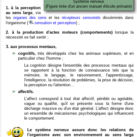
Système nerveux
(Figure tirée d'un ancien manuel d'école primaire)
1. à la perception
au sens large
, via
les
organes des sens
et les
récepteurs sensoriels
disséminés dans
l'organisme (
sensation et perception
) ;
2. à la production d'actes moteurs (comportements)
lorsque la
nécessité se fait sentir ;
3. aux processus mentaux,
cognitifs,
très développés chez les animaux supérieurs, et en
particulier chez l'homme ;
La cognition désigne l'ensemble des processus mentaux qui
se rapportent à la fonction de connaissance tels que la
mémoire, le langage, le raisonnement, l'apprentissage,
l'intelligence, la résolution de problèmes, la prise de décision,
la perception ou l'attention…
affectifs.
L'affect correspond à tout état affectif, pénible ou agréable,
vague ou qualifié, qu'il se présente sous la forme d'une
décharge massive ou d'un état général. L'affect désigne donc
un ensemble de mécanismes psychologiques qui influencent
le comportement.
Le système nerveux assure donc les relations de
l'organisme avec son environnement au sens large