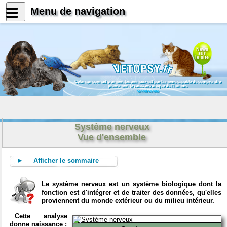
Menu de navigation
News
sur
le site
Celui qui connait vraiment les animaux est par là même capable de comprendre
pleinement le caractère unique de l'homme
Konrad Lorenz
Système nerveux
Vue d'ensemble
► Afficher le sommaire
Le système nerveux est un système biologique dont la
fonction est d'intégrer et de traiter des données, qu'elles
proviennent du monde extérieur ou du milieu intérieur.
Cette analyse
donne naissance :