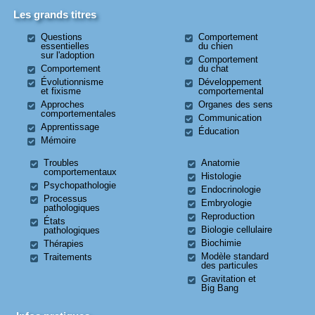
Les grands titres
Questions
Comportement
essentielles
du chien
sur l'adoption
Comportement
Comportement
du chat
Évolutionnisme
Développement
et fixisme
comportemental
Approches
Organes des sens
comportementales
Communication
Apprentissage
Éducation
Mémoire
Troubles
Anatomie
comportementaux
Histologie
Psychopathologie
Endocrinologie
Processus
Embryologie
pathologiques
Reproduction
États
Biologie cellulaire
pathologiques
Biochimie
Thérapies
Modèle standard
Traitements
des particules
Gravitation et
Big Bang