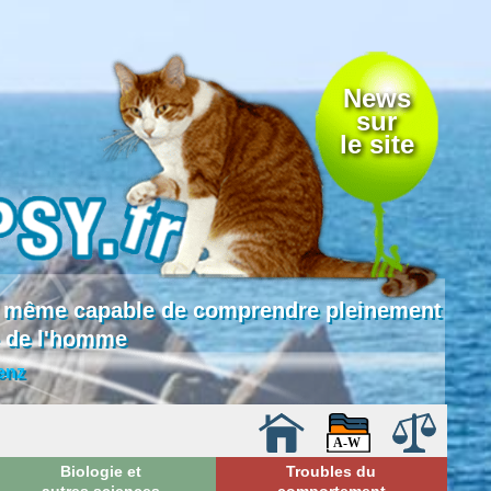
News
sur
le site
 là même capable de comprendre pleinement
e de l'homme
enz
Biologie et
Troubles du