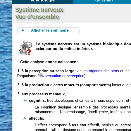
et éthologie
du chien
Système nerveux
Vue d'ensemble
► Afficher le sommaire
Le système nerveux est un système biologique dont 
extérieur ou du milieu intérieur.
Cette analyse donne naissance :
1. à la perception au sens large
, via les
organes des sens
et les
l'organisme (
sensation et perception
) ;
2. à la production d'actes moteurs (comportements)
lorsque la n
3. aux processus mentaux,
cognitifs,
très développés chez les animaux supérieurs, et 
La cognition désigne l'ensemble des processus mentau
raisonnement, l'apprentissage, l'intelligence, la résoluti
affectifs.
L'affect correspond à tout état affectif, pénible ou agré
général. L'affect désigne donc un ensemble de mécanis