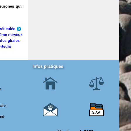
eurones qu'il
réticulée
ème nerveux
ules gliales
rteurs
Infos pratiques
e
aire
ard