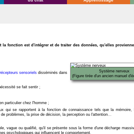
du chat
Apprentissage
la fonction est d'intégrer et de traiter des données, qu'elles provien
Système nerveux
récepteurs sensoriels
disséminés dans
(Figure tirée d'un ancien manuel d'é
écessité se fait sentir ;
en particulier chez l'homme ;
x qui se rapportent à la fonction de connaissance tels que la mémoire, l
on de problèmes, la prise de décision, la perception ou l'attention…
able, vague ou qualifié, qu'il se présente sous la forme d'une décharge massi
mes psychologiques qui influencent le comportement.