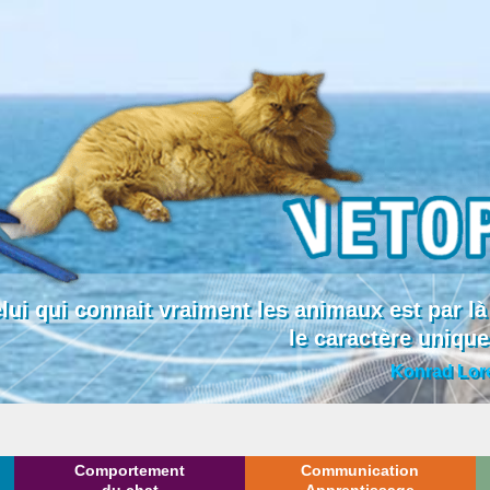
lui qui connait vraiment les animaux est par
le caractère uniqu
Konrad Lor
Comportement
Communication