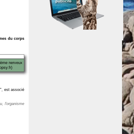
publicité
anes du corps
tème nerveux
psy.fr)
 ", est associé
eu, l'organisme