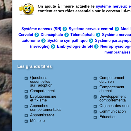
On ajoute à l'heure actuelle le
système nerveux e
contient et ses rôles essentiels sur le cerveau lui
Système nerveux (SN)
Système nerveux central
Moell
Cervelet
Diencéphale
Télencéphale
Système nerveu
autonome
Système sympathique
Système parasympa
(névroglie)
Embryologie du SN
Neurophysiologi
membranaires
Les grands titres
Questions
Comportement
essentielles
du chien
sur l'adoption
Comportement
Comportement
du chat
Évolutionnisme
Développement
et fixisme
comportemental
Approches
Organes des sens
comportementales
Communication
Apprentissage
Éducation
Mémoire