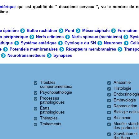
ntérique
qui est qualifié de " deuxième cerveau ", vu le nombre de n
-même
e épinière
Bulbe rachidien
Pont
Mésencéphale
Formation 
x périphérique
Nerfs crâniens
Nerfs spinaux (rachidiens)
Syst
thique
Système entérique
Cytologie du SN
Neurones
Cell
e
Potentiels membranaires
Récepteurs membranaires
Transpo
Neurotransmetteurs
Synapses
Troubles
Anatomie
comportementaux
Histologie
Psychopathologie
Endocrinologi
Processus
Embryologie
pathologiques
Reproduction
États
Biologie cellul
pathologiques
Biochimie
Thérapies
Modèle stand
Traitements
des particules
Gravitation et
Big Bang