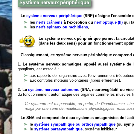
Système nerveux périphérique
Le
système nerveux périphérique
(SNP) désigne l'ensemble d
les
nerfs crâniens
à l'exception du
nerf optique (II)
qui fa
les
nerfs spinaux ou rachidiens
,
Le système nerveux périphérique permet la circulat
(dans les deux sens) pour un fonctionnement optim
Classiquement, ce système nerveux périphérique comprend 
1. Le système nerveux somatique, appelé aussi système de la
ganglions, est associé :
aux rapports de l'organisme avec l'environnement (récepteurs
aux contrôles moteurs volontaires (fibres efférentes).
2. Le
système nerveux autonome
(SNA, neurovégétatif ou viscé
du fonctionnement automatique des organes comme les muscles liss
Ce système est responsable, en partie, de l'homéostasie, ch
réagit par une série de modifications physiologiques, mais auss
Le SNA est composé de deux systèmes antagonistes de l'acti
le
système sympathique ou orthosympathique
(ou symp
le
système parasympathique
, système inhibiteur.