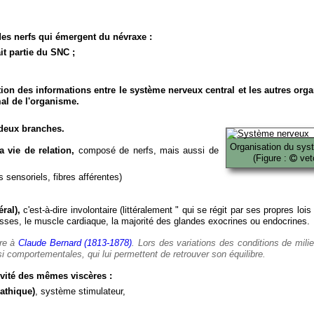
es nerfs qui émergent du névraxe :
it partie du SNC ;
ion des informations entre le système nerveux central et les autres org
al de l'organisme.
deux branches.
Organisation du sys
 vie de relation,
composé de nerfs, mais aussi de
(Figure :
veto
 sensoriels, fibres afférentes)
ral),
c'est-à-dire involontaire (littéralement " qui se régit par ses propres lois
es, le muscle cardiaque, la majorité des glandes exocrines ou endocrines.
ère à
Claude Bernard (1813-1878)
. Lors des variations des conditions de mili
i comportementales, qui lui permettent de retrouver son équilibre.
vité des mêmes viscères :
athique)
, système stimulateur,