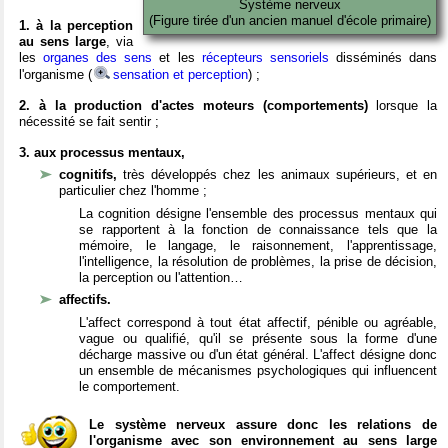
Système nerveux
(Figure tirée d'un ancien manuel d'école primaire)
1. à la perception
au sens large
, via
les
organes des sens
et les
récepteurs sensoriels
disséminés dans
l'organisme (
sensation et perception
) ;
2. à la production d'actes moteurs (comportements)
lorsque la
nécessité se fait sentir ;
3. aux processus mentaux,
cognitifs,
très développés chez les animaux supérieurs, et en
particulier chez l'homme ;
La cognition désigne l'ensemble des processus mentaux qui
se rapportent à la fonction de connaissance tels que la
mémoire, le langage, le raisonnement, l'apprentissage,
l'intelligence, la résolution de problèmes, la prise de décision,
la perception ou l'attention…
affectifs.
L'affect correspond à tout état affectif, pénible ou agréable,
vague ou qualifié, qu'il se présente sous la forme d'une
décharge massive ou d'un état général. L'affect désigne donc
un ensemble de mécanismes psychologiques qui influencent
le comportement.
Le système nerveux assure donc les relations de
l'organisme avec son environnement au sens large