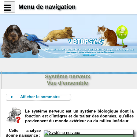
Menu de navigation
News
sur
le site
Celui qui connait vraiment les animaux est par là même capable de comprendre
pleinement le caractère unique de l'homme
Konrad Lorenz
Système nerveux
Vue d'ensemble
► Afficher le sommaire
Le système nerveux est un système biologique dont la
fonction est d'intégrer et de traiter des données, qu'elles
proviennent du monde extérieur ou du milieu intérieur.
Cette analyse
donne naissance :