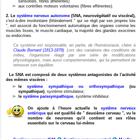
sensoriels, fibres afférentes)
aux contrôles moteurs volontaires (fibres efférentes).
2. Le
système nerveux autonome
(SNA, neurovégétatif ou viscéral),
c'est-à-dire involontaire (littéralement " qui se régit par ses propres lois
", est associé du fonctionnement automatique des organes comme les
muscles lisses, le muscle cardiaque, la majorité des glandes exocrines
ou endocrines.
Ce système est responsable, en partie, de l'homéostasie, chère à
Claude Bernard (1813-1878)
. Lors des variations des conditions de
milieu, l'organisme réagit par une série de modifications
physiologiques, mais aussi comportementales, qui lui permettent de
retrouver son équilibre.
Le SNA est composé de deux systèmes antagonistes de l'activité
des mêmes viscères :
le
système sympathique ou orthosympathique
(ou
sympathique)
, système stimulateur,
le
système parasympathique
, système inhibiteur.
On ajoute à l'heure actuelle le
système nerveux
entérique
qui est qualifié de " deuxième cerveau ", vu le
nombre de neurones qu'il contient et ses rôles
essentiels sur le cerveau lui-même