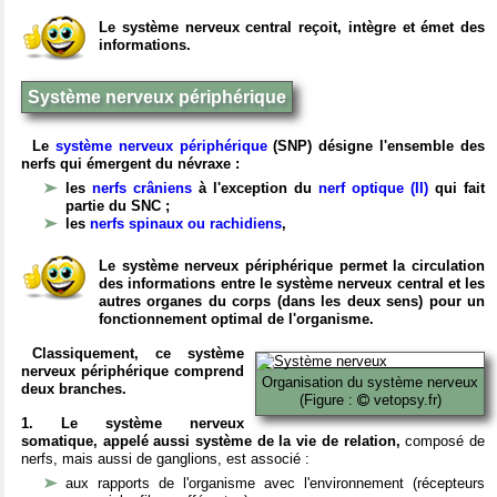
Le système nerveux central reçoit, intègre et émet des
informations.
Système nerveux périphérique
Le
système nerveux périphérique
(SNP) désigne l'ensemble des
nerfs qui émergent du névraxe :
les
nerfs crâniens
à l'exception du
nerf optique (II)
qui fait
partie du SNC ;
les
nerfs spinaux ou rachidiens
,
Le système nerveux périphérique permet la circulation
des informations entre le système nerveux central et les
autres organes du corps (dans les deux sens) pour un
fonctionnement optimal de l'organisme.
Classiquement, ce système
nerveux périphérique comprend
Organisation du système nerveux
deux branches.
(Figure :
vetopsy.fr)
1. Le système nerveux
somatique, appelé aussi système de la vie de relation,
composé de
nerfs, mais aussi de ganglions, est associé :
aux rapports de l'organisme avec l'environnement (récepteurs