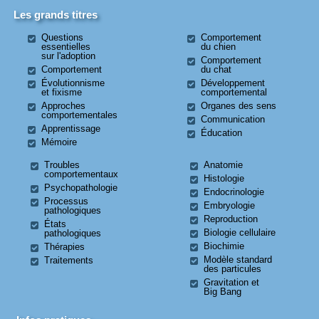
Les grands titres
Questions
Comportement
essentielles
du chien
sur l'adoption
Comportement
Comportement
du chat
Évolutionnisme
Développement
et fixisme
comportemental
Approches
Organes des sens
comportementales
Communication
Apprentissage
Éducation
Mémoire
Troubles
Anatomie
comportementaux
Histologie
Psychopathologie
Endocrinologie
Processus
Embryologie
pathologiques
Reproduction
États
Biologie cellulaire
pathologiques
Biochimie
Thérapies
Modèle standard
Traitements
des particules
Gravitation et
Big Bang