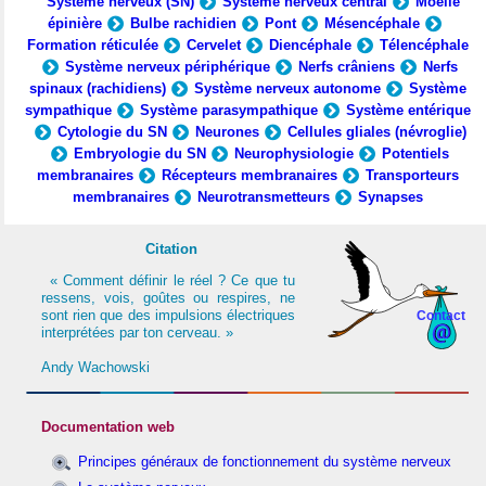
Système nerveux (SN)
Système nerveux central
Moelle
épinière
Bulbe rachidien
Pont
Mésencéphale
Formation réticulée
Cervelet
Diencéphale
Télencéphale
Système nerveux périphérique
Nerfs crâniens
Nerfs
spinaux (rachidiens)
Système nerveux autonome
Système
sympathique
Système parasympathique
Système entérique
Cytologie du SN
Neurones
Cellules gliales (névroglie)
Embryologie du SN
Neurophysiologie
Potentiels
membranaires
Récepteurs membranaires
Transporteurs
membranaires
Neurotransmetteurs
Synapses
Citation
« Comment définir le réel ? Ce que tu
ressens, vois, goûtes ou respires, ne
sont rien que des impulsions électriques
Contact
interprétées par ton cerveau. »
Andy Wachowski
Documentation web
Principes généraux de fonctionnement du système nerveux