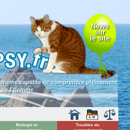
News
sur
le site
 là même capable de comprendre pleinement
e de l'homme
enz
Biologie et
Troubles du