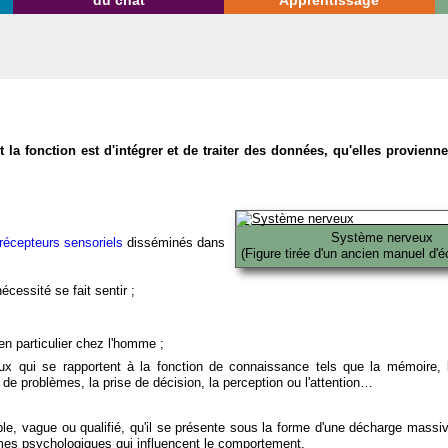
du chat
Apprentissage
la fonction est d'intégrer et de traiter des données, qu'elles provien
Système nerveux
récepteurs sensoriels
disséminés dans
(Figure tirée d'un ancien manuel d'é
écessité se fait sentir ;
en particulier chez l'homme ;
x qui se rapportent à la fonction de connaissance tels que la mémoire, l
on de problèmes, la prise de décision, la perception ou l'attention…
able, vague ou qualifié, qu'il se présente sous la forme d'une décharge massi
mes psychologiques qui influencent le comportement.