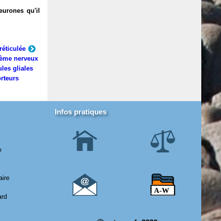
eurones qu'il
réticulée
ème nerveux
ules gliales
rteurs
Infos pratiques
e
aire
ard