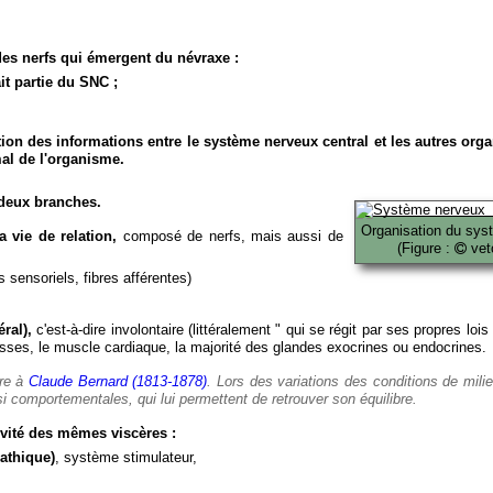
es nerfs qui émergent du névraxe :
it partie du SNC ;
ion des informations entre le système nerveux central et les autres org
al de l'organisme.
deux branches.
Organisation du sys
 vie de relation,
composé de nerfs, mais aussi de
(Figure :
veto
 sensoriels, fibres afférentes)
ral),
c'est-à-dire involontaire (littéralement " qui se régit par ses propres lois
es, le muscle cardiaque, la majorité des glandes exocrines ou endocrines.
ère à
Claude Bernard (1813-1878)
. Lors des variations des conditions de mili
i comportementales, qui lui permettent de retrouver son équilibre.
vité des mêmes viscères :
athique)
, système stimulateur,