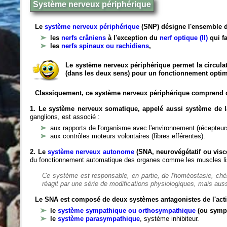
Système nerveux périphérique
Le
système nerveux périphérique
(SNP) désigne l'ensemble d
les
nerfs crâniens
à l'exception du
nerf optique (II)
qui fa
les
nerfs spinaux ou rachidiens
,
Le système nerveux périphérique permet la circulat
(dans les deux sens) pour un fonctionnement optim
Classiquement, ce système nerveux périphérique comprend 
1. Le système nerveux somatique, appelé aussi système de la
ganglions, est associé :
aux rapports de l'organisme avec l'environnement (récepteurs
aux contrôles moteurs volontaires (fibres efférentes).
2. Le
système nerveux autonome
(SNA, neurovégétatif ou viscé
du fonctionnement automatique des organes comme les muscles liss
Ce système est responsable, en partie, de l'homéostasie, ch
réagit par une série de modifications physiologiques, mais auss
Le SNA est composé de deux systèmes antagonistes de l'acti
le
système sympathique ou orthosympathique
(ou symp
le
système parasympathique
, système inhibiteur.