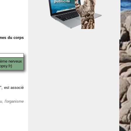
publicité
anes du corps
tème nerveux
psy.fr)
 ", est associé
eu, l'organisme