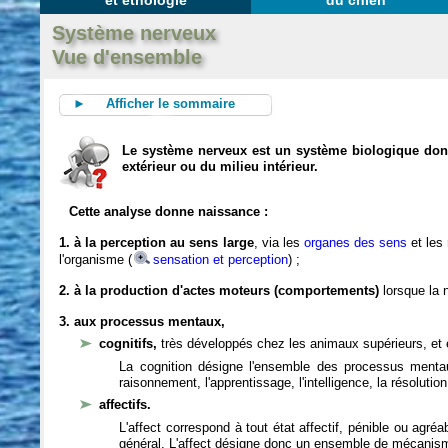
et éthologie
du chien
Système nerveux
Vue d'ensemble
► Afficher le sommaire
Le système nerveux est un système biologique dont 
extérieur ou du milieu intérieur.
Cette analyse donne naissance :
1. à la perception au sens large
, via les
organes des sens
et les
l'organisme (
sensation et perception
) ;
2. à la production d'actes moteurs (comportements)
lorsque la n
3. aux processus mentaux,
cognitifs,
très développés chez les animaux supérieurs, et 
La cognition désigne l'ensemble des processus mentau
raisonnement, l'apprentissage, l'intelligence, la résoluti
affectifs.
L'affect correspond à tout état affectif, pénible ou agré
général. L'affect désigne donc un ensemble de mécanis