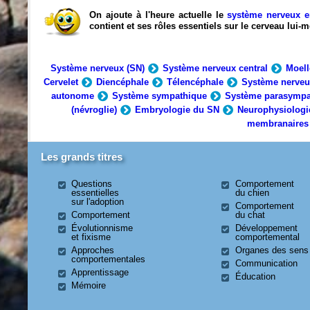
On ajoute à l'heure actuelle le
système nerveux e
contient et ses rôles essentiels sur le cerveau lui
Système nerveux (SN)
Système nerveux central
Moell
Cervelet
Diencéphale
Télencéphale
Système nerveu
autonome
Système sympathique
Système parasympa
(névroglie)
Embryologie du SN
Neurophysiologi
membranaires
Les grands titres
Questions
Comportement
essentielles
du chien
sur l'adoption
Comportement
Comportement
du chat
Évolutionnisme
Développement
et fixisme
comportemental
Approches
Organes des sens
comportementales
Communication
Apprentissage
Éducation
Mémoire