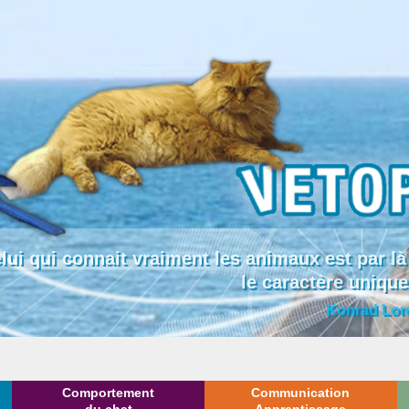
lui qui connait vraiment les animaux est par
le caractère uniqu
Konrad Lor
Comportement
Communication