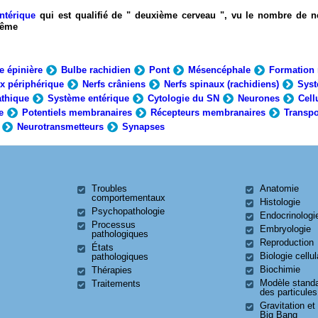
ntérique
qui est qualifié de " deuxième cerveau ", vu le nombre de n
-même
e épinière
Bulbe rachidien
Pont
Mésencéphale
Formation 
x périphérique
Nerfs crâniens
Nerfs spinaux (rachidiens)
Syst
thique
Système entérique
Cytologie du SN
Neurones
Cell
e
Potentiels membranaires
Récepteurs membranaires
Transpo
Neurotransmetteurs
Synapses
Troubles
Anatomie
comportementaux
Histologie
Psychopathologie
Endocrinologi
Processus
Embryologie
pathologiques
Reproduction
États
Biologie cellul
pathologiques
Biochimie
Thérapies
Modèle stand
Traitements
des particules
Gravitation et
Big Bang