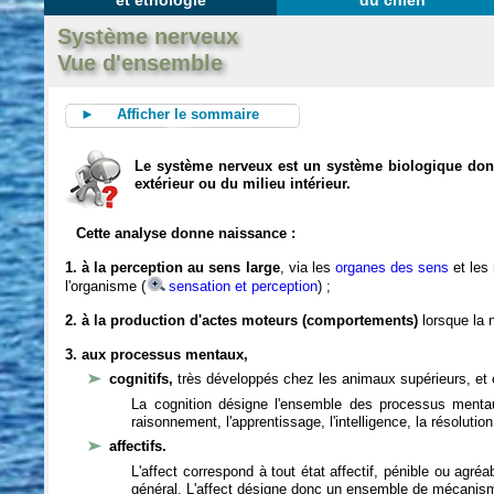
et éthologie
du chien
Système nerveux
Vue d'ensemble
► Afficher le sommaire
Le système nerveux est un système biologique dont 
extérieur ou du milieu intérieur.
Cette analyse donne naissance :
1. à la perception au sens large
, via les
organes des sens
et les
l'organisme (
sensation et perception
) ;
2. à la production d'actes moteurs (comportements)
lorsque la n
3. aux processus mentaux,
cognitifs,
très développés chez les animaux supérieurs, et 
La cognition désigne l'ensemble des processus mentau
raisonnement, l'apprentissage, l'intelligence, la résoluti
affectifs.
L'affect correspond à tout état affectif, pénible ou agré
général. L'affect désigne donc un ensemble de mécanis