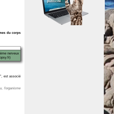
publicité
anes du corps
tème nerveux
psy.fr)
 ", est associé
eu, l'organisme