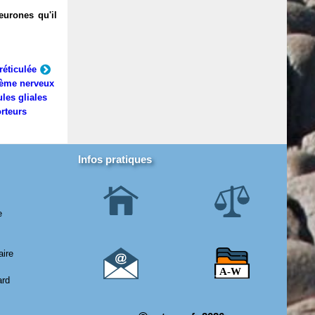
eurones qu'il
réticulée
ème nerveux
ules gliales
rteurs
Infos pratiques
e
aire
ard