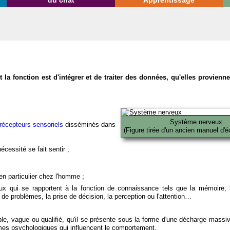
du chat
Apprentissage
la fonction est d'intégrer et de traiter des données, qu'elles provien
Système nerveux
récepteurs sensoriels
disséminés dans
(Figure tirée d'un ancien manuel d'é
écessité se fait sentir ;
en particulier chez l'homme ;
x qui se rapportent à la fonction de connaissance tels que la mémoire, l
on de problèmes, la prise de décision, la perception ou l'attention…
able, vague ou qualifié, qu'il se présente sous la forme d'une décharge massi
mes psychologiques qui influencent le comportement.