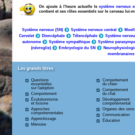
On ajoute à l'heure actuelle le
système nerveux e
contient et ses rôles essentiels sur le cerveau lui
Système nerveux (SN)
Système nerveux central
Moell
Cervelet
Diencéphale
Télencéphale
Système nerveu
autonome
Système sympathique
Système parasympa
(névroglie)
Embryologie du SN
Neurophysiologi
membranaires
Les grands titres
Questions
Comportement
essentielles
du chien
sur l'adoption
Comportement
Comportement
du chat
Évolutionnisme
Développement
et fixisme
comportemental
Approches
Organes des sens
comportementales
Communication
Apprentissage
Éducation
Mémoire