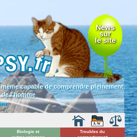
News
sur
le site
 là même capable de comprendre pleinement
e de l'homme
enz
Biologie et
Troubles du