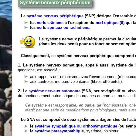
Système nerveux périphérique
Le
système nerveux périphérique
(SNP) désigne l'ensemble d
les
nerfs crâniens
à l'exception du
nerf optique (II)
qui fa
les
nerfs spinaux ou rachidiens
,
Le système nerveux périphérique permet la circulat
(dans les deux sens) pour un fonctionnement optim
Classiquement, ce système nerveux périphérique comprend 
1. Le système nerveux somatique, appelé aussi système de la
ganglions, est associé :
aux rapports de l'organisme avec l'environnement (récepteurs
aux contrôles moteurs volontaires (fibres efférentes).
2. Le
système nerveux autonome
(SNA, neurovégétatif ou viscé
du fonctionnement automatique des organes comme les muscles liss
Ce système est responsable, en partie, de l'homéostasie, ch
réagit par une série de modifications physiologiques, mais auss
Le SNA est composé de deux systèmes antagonistes de l'acti
le
système sympathique ou orthosympathique
(ou symp
le
système parasympathique
, système inhibiteur.