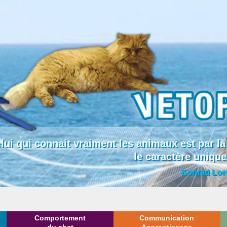
lui qui connait vraiment les animaux est par
le caractère uniqu
Konrad Lor
Comportement
Communication