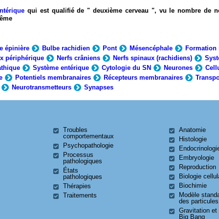
ntérique
qui est qualifié de " deuxième cerveau ", vu le nombre de n
-même
e épinière
Bulbe rachidien
Pont
Mésencéphale
Formation 
x périphérique
Nerfs crâniens
Nerfs spinaux (rachidiens)
Syst
thique
Système entérique
Cytologie du SN
Neurones
Cell
e
Potentiels membranaires
Récepteurs membranaires
Transpo
Neurotransmetteurs
Synapses
Troubles
Anatomie
comportementaux
Histologie
Psychopathologie
Endocrinologi
Processus
Embryologie
pathologiques
Reproduction
États
Biologie cellul
pathologiques
Biochimie
Thérapies
Modèle stand
Traitements
des particules
Gravitation et
Big Bang