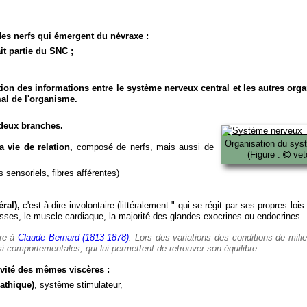
es nerfs qui émergent du névraxe :
it partie du SNC ;
ion des informations entre le système nerveux central et les autres org
al de l'organisme.
deux branches.
Organisation du sys
 vie de relation,
composé de nerfs, mais aussi de
(Figure :
veto
 sensoriels, fibres afférentes)
ral),
c'est-à-dire involontaire (littéralement " qui se régit par ses propres lois
es, le muscle cardiaque, la majorité des glandes exocrines ou endocrines.
ère à
Claude Bernard (1813-1878)
. Lors des variations des conditions de mili
i comportementales, qui lui permettent de retrouver son équilibre.
vité des mêmes viscères :
athique)
, système stimulateur,