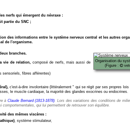
es nerfs qui émergent du névraxe :
it partie du SNC ;
ion des informations entre le système nerveux central et les autres org
al de l'organisme.
deux branches.
Organisation du sys
 vie de relation,
composé de nerfs, mais aussi de
(Figure :
veto
 sensoriels, fibres afférentes)
ral),
c'est-à-dire involontaire (littéralement " qui se régit par ses propres lois
es, le muscle cardiaque, la majorité des glandes exocrines ou endocrines.
ère à
Claude Bernard (1813-1878)
. Lors des variations des conditions de mili
i comportementales, qui lui permettent de retrouver son équilibre.
vité des mêmes viscères :
athique)
, système stimulateur,