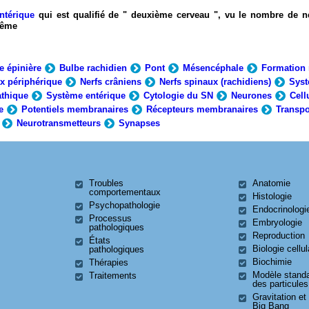
ntérique
qui est qualifié de " deuxième cerveau ", vu le nombre de n
-même
e épinière
Bulbe rachidien
Pont
Mésencéphale
Formation 
x périphérique
Nerfs crâniens
Nerfs spinaux (rachidiens)
Syst
thique
Système entérique
Cytologie du SN
Neurones
Cell
e
Potentiels membranaires
Récepteurs membranaires
Transpo
Neurotransmetteurs
Synapses
Troubles
Anatomie
comportementaux
Histologie
Psychopathologie
Endocrinologi
Processus
Embryologie
pathologiques
Reproduction
États
Biologie cellul
pathologiques
Biochimie
Thérapies
Modèle stand
Traitements
des particules
Gravitation et
Big Bang