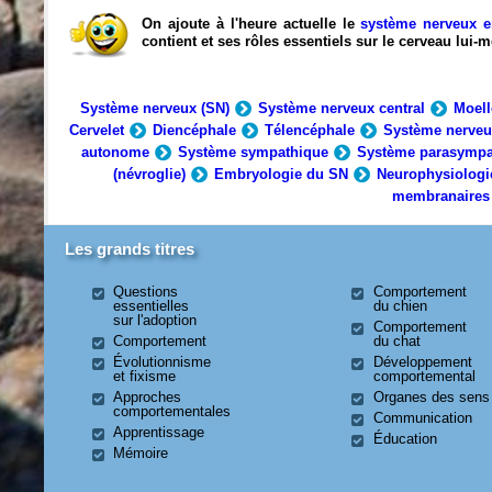
On ajoute à l'heure actuelle le
système nerveux e
contient et ses rôles essentiels sur le cerveau lui
Système nerveux (SN)
Système nerveux central
Moell
Cervelet
Diencéphale
Télencéphale
Système nerveu
autonome
Système sympathique
Système parasympa
(névroglie)
Embryologie du SN
Neurophysiologi
membranaires
Les grands titres
Questions
Comportement
essentielles
du chien
sur l'adoption
Comportement
Comportement
du chat
Évolutionnisme
Développement
et fixisme
comportemental
Approches
Organes des sens
comportementales
Communication
Apprentissage
Éducation
Mémoire