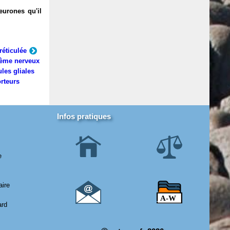
eurones qu'il
réticulée
ème nerveux
ules gliales
rteurs
Infos pratiques
e
aire
ard