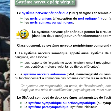
Système nerveux périphérique
Le
système nerveux périphérique
(SNP) désigne l'ensemble d
les
nerfs crâniens
à l'exception du
nerf optique (II)
qui fa
les
nerfs spinaux ou rachidiens
,
Le système nerveux périphérique permet la circulat
(dans les deux sens) pour un fonctionnement optim
Classiquement, ce système nerveux périphérique comprend 
1. Le système nerveux somatique, appelé aussi système de la
ganglions, est associé :
aux rapports de l'organisme avec l'environnement (récepteurs
aux contrôles moteurs volontaires (fibres efférentes).
2. Le
système nerveux autonome
(SNA, neurovégétatif ou viscé
du fonctionnement automatique des organes comme les muscles liss
Ce système est responsable, en partie, de l'homéostasie, ch
réagit par une série de modifications physiologiques, mais auss
Le SNA est composé de deux systèmes antagonistes de l'acti
le
système sympathique ou orthosympathique
(ou symp
le
système parasympathique
, système inhibiteur.