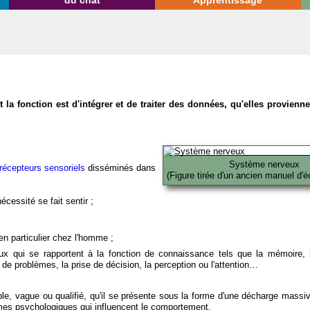
du chat
Apprentissage
la fonction est d'intégrer et de traiter des données, qu'elles provien
Système nerveux
récepteurs sensoriels
disséminés dans
(Figure tirée d'un ancien manuel d'é
écessité se fait sentir ;
en particulier chez l'homme ;
x qui se rapportent à la fonction de connaissance tels que la mémoire, l
on de problèmes, la prise de décision, la perception ou l'attention…
able, vague ou qualifié, qu'il se présente sous la forme d'une décharge massi
mes psychologiques qui influencent le comportement.