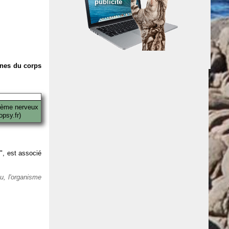
publicité
anes du corps
tème nerveux
psy.fr)
 ", est associé
eu, l'organisme