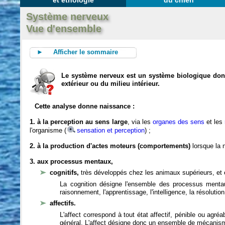
et éthologie
du chien
Système nerveux
Vue d'ensemble
► Afficher le sommaire
Le système nerveux est un système biologique dont 
extérieur ou du milieu intérieur.
Cette analyse donne naissance :
1. à la perception au sens large
, via les
organes des sens
et les
l'organisme (
sensation et perception
) ;
2. à la production d'actes moteurs (comportements)
lorsque la n
3. aux processus mentaux,
cognitifs,
très développés chez les animaux supérieurs, et 
La cognition désigne l'ensemble des processus mentau
raisonnement, l'apprentissage, l'intelligence, la résoluti
affectifs.
L'affect correspond à tout état affectif, pénible ou agré
général. L'affect désigne donc un ensemble de mécanis