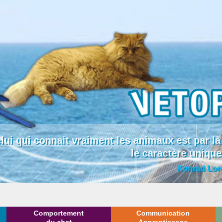
lui qui connait vraiment les animaux est par
le caractère uniqu
Konrad Lor
Comportement
Communication