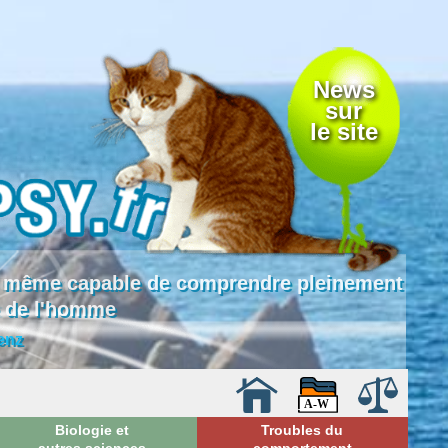
News
sur
le site
 là même capable de comprendre pleinement
e de l'homme
enz
Biologie et
Troubles du