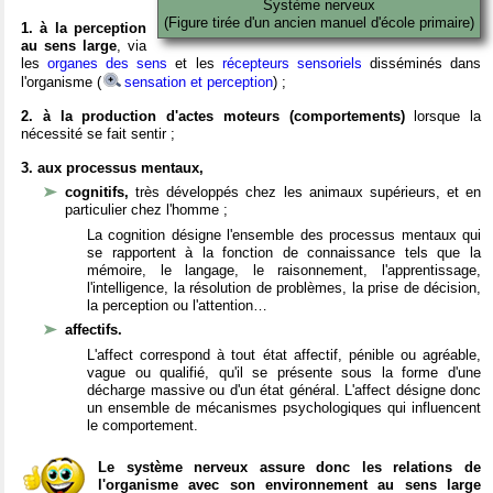
Système nerveux
(Figure tirée d'un ancien manuel d'école primaire)
1. à la perception
au sens large
, via
les
organes des sens
et les
récepteurs sensoriels
disséminés dans
l'organisme (
sensation et perception
) ;
2. à la production d'actes moteurs (comportements)
lorsque la
nécessité se fait sentir ;
3. aux processus mentaux,
cognitifs,
très développés chez les animaux supérieurs, et en
particulier chez l'homme ;
La cognition désigne l'ensemble des processus mentaux qui
se rapportent à la fonction de connaissance tels que la
mémoire, le langage, le raisonnement, l'apprentissage,
l'intelligence, la résolution de problèmes, la prise de décision,
la perception ou l'attention…
affectifs.
L'affect correspond à tout état affectif, pénible ou agréable,
vague ou qualifié, qu'il se présente sous la forme d'une
décharge massive ou d'un état général. L'affect désigne donc
un ensemble de mécanismes psychologiques qui influencent
le comportement.
Le système nerveux assure donc les relations de
l'organisme avec son environnement au sens large