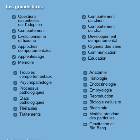
Les grands titres
Questions
Comportement
essentielles
du chien
sur l'adoption
Comportement
Comportement
du chat
Évolutionnisme
Développement
et fixisme
comportemental
Approches
Organes des sens
comportementales
Communication
Apprentissage
Éducation
Mémoire
Troubles
Anatomie
comportementaux
Histologie
Psychopathologie
Endocrinologie
Processus
Embryologie
pathologiques
Reproduction
États
Biologie cellulaire
pathologiques
Biochimie
Thérapies
Modèle standard
Traitements
des particules
Gravitation et
Big Bang