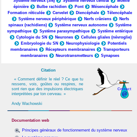
Système nerveux (SN)
Système nerveux central
Moelle
épinière
Bulbe rachidien
Pont
Mésencéphale
Formation réticulée
Cervelet
Diencéphale
Télencéphale
Système nerveux périphérique
Nerfs crâniens
Nerfs
spinaux (rachidiens)
Système nerveux autonome
Système
sympathique
Système parasympathique
Système entérique
Cytologie du SN
Neurones
Cellules gliales (névroglie)
Embryologie du SN
Neurophysiologie
Potentiels
membranaires
Récepteurs membranaires
Transporteurs
membranaires
Neurotransmetteurs
Synapses
Citation
« Comment définir le réel ? Ce que tu
ressens, vois, goûtes ou respires, ne
sont rien que des impulsions électriques
Contact
interprétées par ton cerveau. »
Andy Wachowski
Documentation web
Principes généraux de fonctionnement du système nerveux