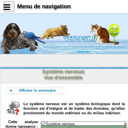
Menu de navigation
News
sur
le site
Celui qui connait vraiment les animaux est par là même capable de comprendre
pleinement le caractère unique de l'homme
Konrad Lorenz
Système nerveux
Vue d'ensemble
► Afficher le sommaire
Le système nerveux est un système biologique dont la
fonction est d'intégrer et de traiter des données, qu'elles
proviennent du monde extérieur ou du milieu intérieur.
Cette analyse
donne naissance :