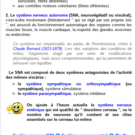
sensoriels, fibres afférentes)
aux contrôles moteurs volontaires (fibres efférentes).
2. Le
système nerveux autonome
(SNA, neurovégétatif ou viscéral),
c'est-à-dire involontaire (littéralement " qui se régit par ses propres lois
", est associé du fonctionnement automatique des organes comme les
muscles lisses, le muscle cardiaque, la majorité des glandes exocrines
ou endocrines.
Ce système est responsable, en partie, de l'homéostasie, chère à
Claude Bernard (1813-1878)
. Lors des variations des conditions de
milieu, l'organisme réagit par une série de modifications
physiologiques, mais aussi comportementales, qui lui permettent de
retrouver son équilibre.
Le SNA est composé de deux systèmes antagonistes de l'activité
des mêmes viscères :
le
système sympathique ou orthosympathique
(ou
sympathique)
, système stimulateur,
le
système parasympathique
, système inhibiteur.
On ajoute à l'heure actuelle le
système nerveux
entérique
qui est qualifié de " deuxième cerveau ", vu le
nombre de neurones qu'il contient et ses rôles
essentiels sur le cerveau lui-même