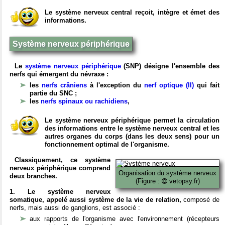
Le système nerveux central reçoit, intègre et émet des
informations.
Système nerveux périphérique
Le
système nerveux périphérique
(SNP) désigne l'ensemble des
nerfs qui émergent du névraxe :
les
nerfs crâniens
à l'exception du
nerf optique (II)
qui fait
partie du SNC ;
les
nerfs spinaux ou rachidiens
,
Le système nerveux périphérique permet la circulation
des informations entre le système nerveux central et les
autres organes du corps (dans les deux sens) pour un
fonctionnement optimal de l'organisme.
Classiquement, ce système
nerveux périphérique comprend
Organisation du système nerveux
deux branches.
(Figure :
vetopsy.fr)
1. Le système nerveux
somatique, appelé aussi système de la vie de relation,
composé de
nerfs, mais aussi de ganglions, est associé :
aux rapports de l'organisme avec l'environnement (récepteurs