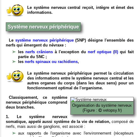
Le système nerveux central reçoit, intègre et émet des
informations.
Système nerveux périphérique
Le
système nerveux périphérique
(SNP) désigne l'ensemble des
nerfs qui émergent du névraxe :
les
nerfs crâniens
à l'exception du
nerf optique (II)
qui fait
partie du SNC ;
les
nerfs spinaux ou rachidiens
,
Le système nerveux périphérique permet la circulation
des informations entre le système nerveux central et les
autres organes du corps (dans les deux sens) pour un
fonctionnement optimal de l'organisme.
Classiquement, ce système
nerveux périphérique comprend
Organisation du système nerveux
deux branches.
(Figure :
vetopsy.fr)
1. Le système nerveux
somatique, appelé aussi système de la vie de relation,
composé de
nerfs, mais aussi de ganglions, est associé :
aux rapports de l'organisme avec l'environnement (récepteurs