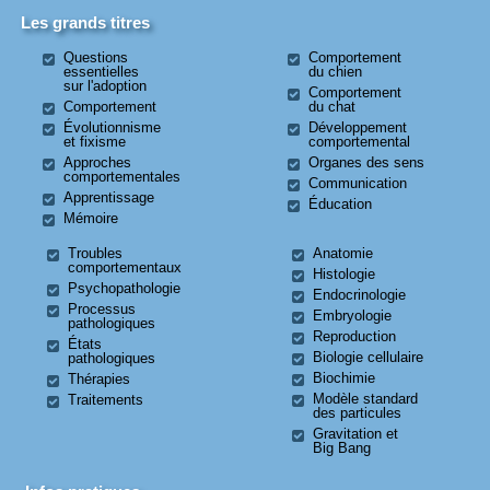
Les grands titres
Questions
Comportement
essentielles
du chien
sur l'adoption
Comportement
Comportement
du chat
Évolutionnisme
Développement
et fixisme
comportemental
Approches
Organes des sens
comportementales
Communication
Apprentissage
Éducation
Mémoire
Troubles
Anatomie
comportementaux
Histologie
Psychopathologie
Endocrinologie
Processus
Embryologie
pathologiques
Reproduction
États
Biologie cellulaire
pathologiques
Biochimie
Thérapies
Modèle standard
Traitements
des particules
Gravitation et
Big Bang