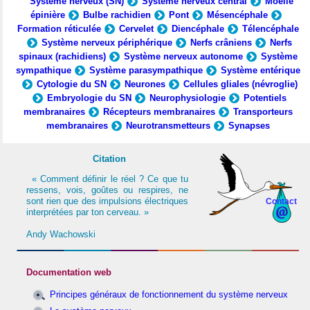
Système nerveux (SN)
Système nerveux central
Moelle
épinière
Bulbe rachidien
Pont
Mésencéphale
Formation réticulée
Cervelet
Diencéphale
Télencéphale
Système nerveux périphérique
Nerfs crâniens
Nerfs
spinaux (rachidiens)
Système nerveux autonome
Système
sympathique
Système parasympathique
Système entérique
Cytologie du SN
Neurones
Cellules gliales (névroglie)
Embryologie du SN
Neurophysiologie
Potentiels
membranaires
Récepteurs membranaires
Transporteurs
membranaires
Neurotransmetteurs
Synapses
Citation
« Comment définir le réel ? Ce que tu
ressens, vois, goûtes ou respires, ne
sont rien que des impulsions électriques
Contact
interprétées par ton cerveau. »
Andy Wachowski
Documentation web
Principes généraux de fonctionnement du système nerveux