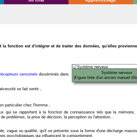
du chat
Apprentissage
la fonction est d'intégrer et de traiter des données, qu'elles provien
Système nerveux
récepteurs sensoriels
disséminés dans
(Figure tirée d'un ancien manuel d'é
écessité se fait sentir ;
en particulier chez l'homme ;
x qui se rapportent à la fonction de connaissance tels que la mémoire, l
on de problèmes, la prise de décision, la perception ou l'attention…
able, vague ou qualifié, qu'il se présente sous la forme d'une décharge massi
mes psychologiques qui influencent le comportement.