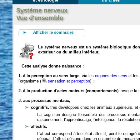
et éthologie
du chien
Système nerveux
Vue d'ensemble
► Afficher le sommaire
Le système nerveux est un système biologique dont 
extérieur ou du milieu intérieur.
Cette analyse donne naissance :
1. à la perception au sens large
, via les
organes des sens
et les
l'organisme (
sensation et perception
) ;
2. à la production d'actes moteurs (comportements)
lorsque la n
3. aux processus mentaux,
cognitifs,
très développés chez les animaux supérieurs, et 
La cognition désigne l'ensemble des processus mentau
raisonnement, l'apprentissage, l'intelligence, la résoluti
affectifs.
L'affect correspond à tout état affectif, pénible ou agré
général. L'affect désigne donc un ensemble de mécanis