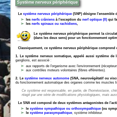
Système nerveux périphérique
Le
système nerveux périphérique
(SNP) désigne l'ensemble d
les
nerfs crâniens
à l'exception du
nerf optique (II)
qui fa
les
nerfs spinaux ou rachidiens
,
Le système nerveux périphérique permet la circulat
(dans les deux sens) pour un fonctionnement optim
Classiquement, ce système nerveux périphérique comprend 
1. Le système nerveux somatique, appelé aussi système de la
ganglions, est associé :
aux rapports de l'organisme avec l'environnement (récepteurs
aux contrôles moteurs volontaires (fibres efférentes).
2. Le
système nerveux autonome
(SNA, neurovégétatif ou viscé
du fonctionnement automatique des organes comme les muscles liss
Ce système est responsable, en partie, de l'homéostasie, ch
réagit par une série de modifications physiologiques, mais auss
Le SNA est composé de deux systèmes antagonistes de l'acti
le
système sympathique ou orthosympathique
(ou symp
le
système parasympathique
, système inhibiteur.