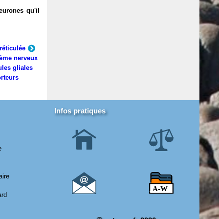
eurones qu'il
réticulée
ème nerveux
ules gliales
rteurs
Infos pratiques
e
aire
ard