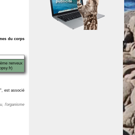
publicité
anes du corps
tème nerveux
psy.fr)
 ", est associé
eu, l'organisme