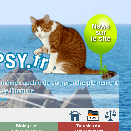
News
sur
le site
 là même capable de comprendre pleinement
e de l'homme
enz
Biologie et
Troubles du