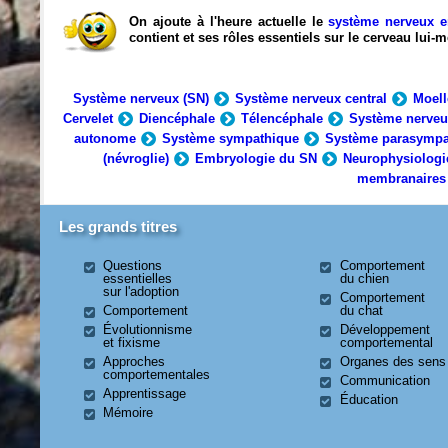
On ajoute à l'heure actuelle le
système nerveux e
contient et ses rôles essentiels sur le cerveau lui
Système nerveux (SN)
Système nerveux central
Moell
Cervelet
Diencéphale
Télencéphale
Système nerveu
autonome
Système sympathique
Système parasympa
(névroglie)
Embryologie du SN
Neurophysiologi
membranaires
Les grands titres
Questions
Comportement
essentielles
du chien
sur l'adoption
Comportement
Comportement
du chat
Évolutionnisme
Développement
et fixisme
comportemental
Approches
Organes des sens
comportementales
Communication
Apprentissage
Éducation
Mémoire