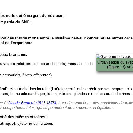
es nerfs qui émergent du névraxe :
it partie du SNC ;
ion des informations entre le système nerveux central et les autres org
al de l'organisme.
deux branches.
Organisation du sys
 vie de relation,
composé de nerfs, mais aussi de
(Figure :
veto
 sensoriels, fibres afférentes)
ral),
c'est-à-dire involontaire (littéralement " qui se régit par ses propres lois
es, le muscle cardiaque, la majorité des glandes exocrines ou endocrines.
ère à
Claude Bernard (1813-1878)
. Lors des variations des conditions de mili
i comportementales, qui lui permettent de retrouver son équilibre.
vité des mêmes viscères :
athique)
, système stimulateur,