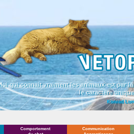
lui qui connait vraiment les animaux est par
le caractère uniqu
Konrad Lor
Comportement
Communication