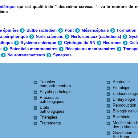
ntérique
qui est qualifié de " deuxième cerveau ", vu le nombre de n
-même
e épinière
Bulbe rachidien
Pont
Mésencéphale
Formation 
x périphérique
Nerfs crâniens
Nerfs spinaux (rachidiens)
Syst
thique
Système entérique
Cytologie du SN
Neurones
Cell
e
Potentiels membranaires
Récepteurs membranaires
Transpo
Neurotransmetteurs
Synapses
Troubles
Anatomie
comportementaux
Histologie
Psychopathologie
Endocrinologi
Processus
Embryologie
pathologiques
Reproduction
États
Biologie cellul
pathologiques
Biochimie
Thérapies
Modèle stand
Traitements
des particules
Gravitation et
Big Bang