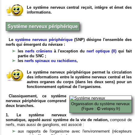
Le système nerveux central reçoit, intègre et émet des
informations.
Système nerveux périphérique
Le
système nerveux périphérique
(SNP) désigne l'ensemble des
nerfs qui émergent du névraxe :
les
nerfs crâniens
à l'exception du
nerf optique (II)
qui fait
partie du SNC ;
les
nerfs spinaux ou rachidiens
,
Le système nerveux périphérique permet la circulation
des informations entre le système nerveux central et les
autres organes du corps (dans les deux sens) pour un
fonctionnement optimal de l'organisme.
Classiquement, ce système
nerveux périphérique comprend
Organisation du système nerveux
deux branches.
(Figure :
vetopsy.fr)
1. Le système nerveux
somatique, appelé aussi système de la vie de relation,
composé de
nerfs, mais aussi de ganglions, est associé :
aux rapports de l'organisme avec l'environnement (récepteurs