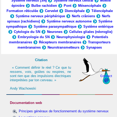
Système nerveux (SN)
Système nerveux central
Moelle
épinière
Bulbe rachidien
Pont
Mésencéphale
Formation réticulée
Cervelet
Diencéphale
Télencéphale
Système nerveux périphérique
Nerfs crâniens
Nerfs
spinaux (rachidiens)
Système nerveux autonome
Système
sympathique
Système parasympathique
Système entérique
Cytologie du SN
Neurones
Cellules gliales (névroglie)
Embryologie du SN
Neurophysiologie
Potentiels
membranaires
Récepteurs membranaires
Transporteurs
membranaires
Neurotransmetteurs
Synapses
Citation
« Comment définir le réel ? Ce que tu
ressens, vois, goûtes ou respires, ne
sont rien que des impulsions électriques
Contact
interprétées par ton cerveau. »
Andy Wachowski
Documentation web
Principes généraux de fonctionnement du système nerveux