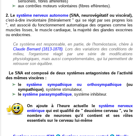
sensoriels, fibres afférentes)
aux contrôles moteurs volontaires (fibres efférentes).
2. Le
système nerveux autonome
(SNA, neurovégétatif ou viscéral),
c'est-à-dire involontaire (littéralement " qui se régit par ses propres lois
", est associé du fonctionnement automatique des organes comme les
muscles lisses, le muscle cardiaque, la majorité des glandes exocrines
ou endocrines.
Ce système est responsable, en partie, de l'homéostasie, chère à
Claude Bernard (1813-1878)
. Lors des variations des conditions de
milieu, l'organisme réagit par une série de modifications
physiologiques, mais aussi comportementales, qui lui permettent de
retrouver son équilibre.
Le SNA est composé de deux systèmes antagonistes de l'activité
des mêmes viscères :
le
système sympathique ou orthosympathique
(ou
sympathique)
, système stimulateur,
le
système parasympathique
, système inhibiteur.
On ajoute à l'heure actuelle le
système nerveux
entérique
qui est qualifié de " deuxième cerveau ", vu le
nombre de neurones qu'il contient et ses rôles
essentiels sur le cerveau lui-même