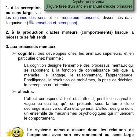
Système nerveux
(Figure tirée d'un ancien manuel d'école primaire)
1. à la perception
au sens large
, via
les
organes des sens
et les
récepteurs sensoriels
disséminés dans
l'organisme (
sensation et perception
) ;
2. à la production d'actes moteurs (comportements)
lorsque la
nécessité se fait sentir ;
3. aux processus mentaux,
cognitifs,
très développés chez les animaux supérieurs, et en
particulier chez l'homme ;
La cognition désigne l'ensemble des processus mentaux qui
se rapportent à la fonction de connaissance tels que la
mémoire, le langage, le raisonnement, l'apprentissage,
l'intelligence, la résolution de problèmes, la prise de décision,
la perception ou l'attention…
affectifs.
L'affect correspond à tout état affectif, pénible ou agréable,
vague ou qualifié, qu'il se présente sous la forme d'une
décharge massive ou d'un état général. L'affect désigne donc
un ensemble de mécanismes psychologiques qui influencent
le comportement.
Le système nerveux assure donc les relations de
l'organisme avec son environnement au sens large