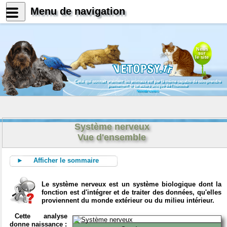
Menu de navigation
News
sur
le site
Celui qui connait vraiment les animaux est par là même capable de comprendre
pleinement le caractère unique de l'homme
Konrad Lorenz
Système nerveux
Vue d'ensemble
► Afficher le sommaire
Le système nerveux est un système biologique dont la
fonction est d'intégrer et de traiter des données, qu'elles
proviennent du monde extérieur ou du milieu intérieur.
Cette analyse
donne naissance :