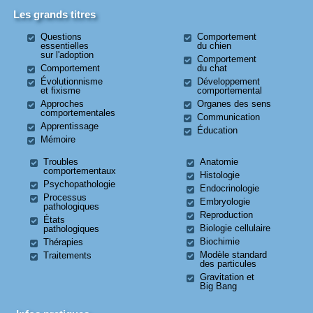
Les grands titres
Questions
Comportement
essentielles
du chien
sur l'adoption
Comportement
Comportement
du chat
Évolutionnisme
Développement
et fixisme
comportemental
Approches
Organes des sens
comportementales
Communication
Apprentissage
Éducation
Mémoire
Troubles
Anatomie
comportementaux
Histologie
Psychopathologie
Endocrinologie
Processus
Embryologie
pathologiques
Reproduction
États
Biologie cellulaire
pathologiques
Biochimie
Thérapies
Modèle standard
Traitements
des particules
Gravitation et
Big Bang