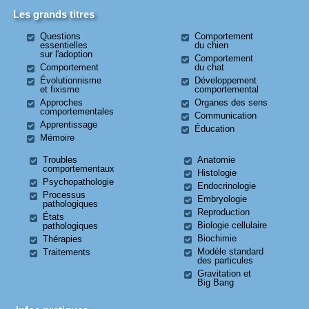
Les grands titres
Questions
Comportement
essentielles
du chien
sur l'adoption
Comportement
Comportement
du chat
Évolutionnisme
Développement
et fixisme
comportemental
Approches
Organes des sens
comportementales
Communication
Apprentissage
Éducation
Mémoire
Troubles
Anatomie
comportementaux
Histologie
Psychopathologie
Endocrinologie
Processus
Embryologie
pathologiques
Reproduction
États
Biologie cellulaire
pathologiques
Biochimie
Thérapies
Modèle standard
Traitements
des particules
Gravitation et
Big Bang