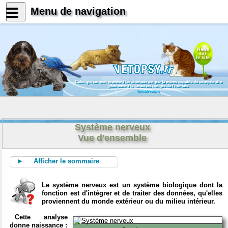
Menu de navigation
News
sur
le site
Celui qui connait vraiment les animaux est par là même capable de comprendre
pleinement le caractère unique de l'homme
Konrad Lorenz
Système nerveux
Vue d'ensemble
► Afficher le sommaire
Le système nerveux est un système biologique dont la
fonction est d'intégrer et de traiter des données, qu'elles
proviennent du monde extérieur ou du milieu intérieur.
Cette analyse
donne naissance :