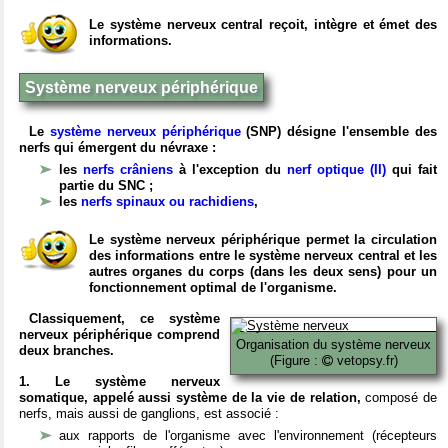
Le système nerveux central reçoit, intègre et émet des
informations.
Système nerveux périphérique
Le
système nerveux périphérique
(SNP) désigne l'ensemble des
nerfs qui émergent du névraxe :
les
nerfs crâniens
à l'exception du
nerf optique (II)
qui fait
partie du SNC ;
les
nerfs spinaux ou rachidiens
,
Le système nerveux périphérique permet la circulation
des informations entre le système nerveux central et les
autres organes du corps (dans les deux sens) pour un
fonctionnement optimal de l'organisme.
Classiquement, ce système
nerveux périphérique comprend
Organisation du système nerveux
deux branches.
(Figure :
vetopsy.fr)
1. Le système nerveux
somatique, appelé aussi système de la vie de relation,
composé de
nerfs, mais aussi de ganglions, est associé :
aux rapports de l'organisme avec l'environnement (récepteurs