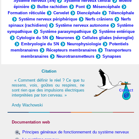
Système nerveux (SN)
Système nerveux central
Moelle
épinière
Bulbe rachidien
Pont
Mésencéphale
Formation réticulée
Cervelet
Diencéphale
Télencéphale
Système nerveux périphérique
Nerfs crâniens
Nerfs
spinaux (rachidiens)
Système nerveux autonome
Système
sympathique
Système parasympathique
Système entérique
Cytologie du SN
Neurones
Cellules gliales (névroglie)
Embryologie du SN
Neurophysiologie
Potentiels
membranaires
Récepteurs membranaires
Transporteurs
membranaires
Neurotransmetteurs
Synapses
Citation
« Comment définir le réel ? Ce que tu
ressens, vois, goûtes ou respires, ne
sont rien que des impulsions électriques
Contact
interprétées par ton cerveau. »
Andy Wachowski
Documentation web
Principes généraux de fonctionnement du système nerveux