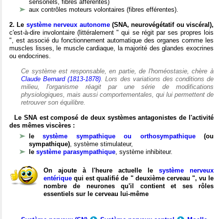
sensoriels, fibres afférentes)
aux contrôles moteurs volontaires (fibres efférentes).
2. Le
système nerveux autonome
(SNA, neurovégétatif ou viscéral),
c'est-à-dire involontaire (littéralement " qui se régit par ses propres lois
", est associé du fonctionnement automatique des organes comme les
muscles lisses, le muscle cardiaque, la majorité des glandes exocrines
ou endocrines.
Ce système est responsable, en partie, de l'homéostasie, chère à
Claude Bernard (1813-1878)
. Lors des variations des conditions de
milieu, l'organisme réagit par une série de modifications
physiologiques, mais aussi comportementales, qui lui permettent de
retrouver son équilibre.
Le SNA est composé de deux systèmes antagonistes de l'activité
des mêmes viscères :
le
système sympathique ou orthosympathique
(ou
sympathique)
, système stimulateur,
le
système parasympathique
, système inhibiteur.
On ajoute à l'heure actuelle le
système nerveux
entérique
qui est qualifié de " deuxième cerveau ", vu le
nombre de neurones qu'il contient et ses rôles
essentiels sur le cerveau lui-même