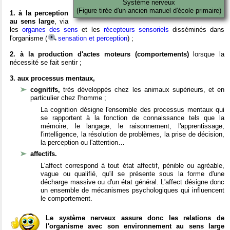
Système nerveux
(Figure tirée d'un ancien manuel d'école primaire)
1. à la perception
au sens large
, via
les
organes des sens
et les
récepteurs sensoriels
disséminés dans
l'organisme (
sensation et perception
) ;
2. à la production d'actes moteurs (comportements)
lorsque la
nécessité se fait sentir ;
3. aux processus mentaux,
cognitifs,
très développés chez les animaux supérieurs, et en
particulier chez l'homme ;
La cognition désigne l'ensemble des processus mentaux qui
se rapportent à la fonction de connaissance tels que la
mémoire, le langage, le raisonnement, l'apprentissage,
l'intelligence, la résolution de problèmes, la prise de décision,
la perception ou l'attention…
affectifs.
L'affect correspond à tout état affectif, pénible ou agréable,
vague ou qualifié, qu'il se présente sous la forme d'une
décharge massive ou d'un état général. L'affect désigne donc
un ensemble de mécanismes psychologiques qui influencent
le comportement.
Le système nerveux assure donc les relations de
l'organisme avec son environnement au sens large