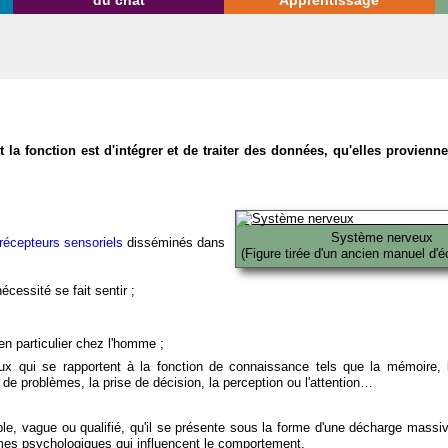
du chat
Apprentissage
la fonction est d'intégrer et de traiter des données, qu'elles provien
Système nerveux
récepteurs sensoriels
disséminés dans
(Figure tirée d'un ancien manuel d'é
écessité se fait sentir ;
en particulier chez l'homme ;
x qui se rapportent à la fonction de connaissance tels que la mémoire, l
on de problèmes, la prise de décision, la perception ou l'attention…
able, vague ou qualifié, qu'il se présente sous la forme d'une décharge massi
mes psychologiques qui influencent le comportement.