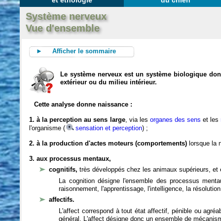
et éthologie
du chien
Système nerveux
Vue d'ensemble
► Afficher le sommaire
Le système nerveux est un système biologique dont 
extérieur ou du milieu intérieur.
Cette analyse donne naissance :
1. à la perception au sens large
, via les
organes des sens
et les
l'organisme (
sensation et perception
) ;
2. à la production d'actes moteurs (comportements)
lorsque la n
3. aux processus mentaux,
cognitifs,
très développés chez les animaux supérieurs, et 
La cognition désigne l'ensemble des processus mentau
raisonnement, l'apprentissage, l'intelligence, la résoluti
affectifs.
L'affect correspond à tout état affectif, pénible ou agré
général. L'affect désigne donc un ensemble de mécanis