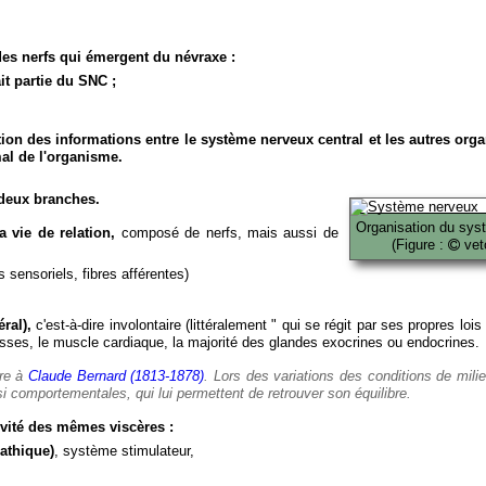
es nerfs qui émergent du névraxe :
it partie du SNC ;
ion des informations entre le système nerveux central et les autres org
al de l'organisme.
deux branches.
Organisation du sys
 vie de relation,
composé de nerfs, mais aussi de
(Figure :
veto
 sensoriels, fibres afférentes)
ral),
c'est-à-dire involontaire (littéralement " qui se régit par ses propres lois
es, le muscle cardiaque, la majorité des glandes exocrines ou endocrines.
ère à
Claude Bernard (1813-1878)
. Lors des variations des conditions de mili
i comportementales, qui lui permettent de retrouver son équilibre.
vité des mêmes viscères :
athique)
, système stimulateur,