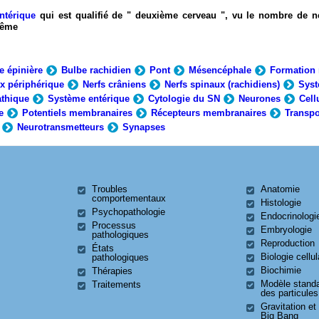
ntérique
qui est qualifié de " deuxième cerveau ", vu le nombre de n
-même
e épinière
Bulbe rachidien
Pont
Mésencéphale
Formation 
x périphérique
Nerfs crâniens
Nerfs spinaux (rachidiens)
Syst
thique
Système entérique
Cytologie du SN
Neurones
Cell
e
Potentiels membranaires
Récepteurs membranaires
Transpo
Neurotransmetteurs
Synapses
Troubles
Anatomie
comportementaux
Histologie
Psychopathologie
Endocrinologi
Processus
Embryologie
pathologiques
Reproduction
États
Biologie cellul
pathologiques
Biochimie
Thérapies
Modèle stand
Traitements
des particules
Gravitation et
Big Bang