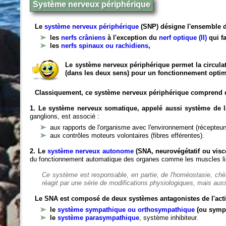
Système nerveux périphérique
Le
système nerveux périphérique
(SNP) désigne l'ensemble d
les
nerfs crâniens
à l'exception du
nerf optique (II)
qui fa
les
nerfs spinaux ou rachidiens
,
Le système nerveux périphérique permet la circulat
(dans les deux sens) pour un fonctionnement optim
Classiquement, ce système nerveux périphérique comprend 
1. Le système nerveux somatique, appelé aussi système de la
ganglions, est associé :
aux rapports de l'organisme avec l'environnement (récepteurs
aux contrôles moteurs volontaires (fibres efférentes).
2. Le
système nerveux autonome
(SNA, neurovégétatif ou viscé
du fonctionnement automatique des organes comme les muscles liss
Ce système est responsable, en partie, de l'homéostasie, ch
réagit par une série de modifications physiologiques, mais auss
Le SNA est composé de deux systèmes antagonistes de l'acti
le
système sympathique ou orthosympathique
(ou symp
le
système parasympathique
, système inhibiteur.