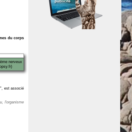
publicité
anes du corps
tème nerveux
psy.fr)
 ", est associé
eu, l'organisme