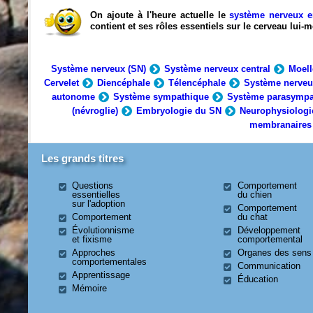
On ajoute à l'heure actuelle le
système nerveux e
contient et ses rôles essentiels sur le cerveau lui
Système nerveux (SN)
Système nerveux central
Moell
Cervelet
Diencéphale
Télencéphale
Système nerveu
autonome
Système sympathique
Système parasympa
(névroglie)
Embryologie du SN
Neurophysiologi
membranaires
Les grands titres
Questions
Comportement
essentielles
du chien
sur l'adoption
Comportement
Comportement
du chat
Évolutionnisme
Développement
et fixisme
comportemental
Approches
Organes des sens
comportementales
Communication
Apprentissage
Éducation
Mémoire