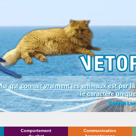
lui qui connait vraiment les animaux est par
le caractère uniqu
Konrad Lor
Comportement
Communication