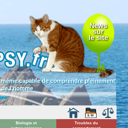
News
sur
le site
 là même capable de comprendre pleinement
e de l'homme
enz
Biologie et
Troubles du