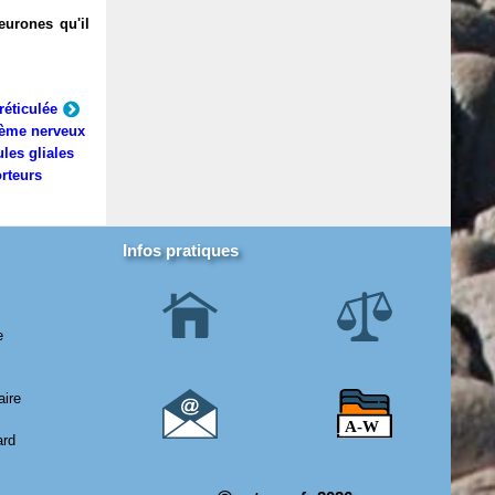
eurones qu'il
réticulée
ème nerveux
ules gliales
rteurs
Infos pratiques
e
aire
ard