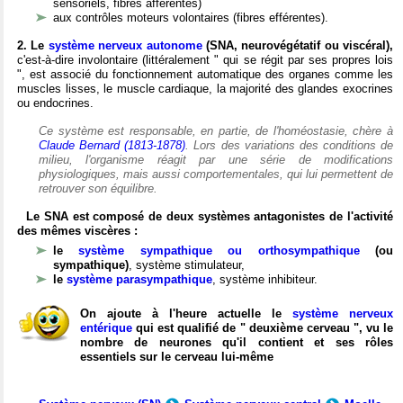
sensoriels, fibres afférentes)
aux contrôles moteurs volontaires (fibres efférentes).
2. Le
système nerveux autonome
(SNA, neurovégétatif ou viscéral),
c'est-à-dire involontaire (littéralement " qui se régit par ses propres lois
", est associé du fonctionnement automatique des organes comme les
muscles lisses, le muscle cardiaque, la majorité des glandes exocrines
ou endocrines.
Ce système est responsable, en partie, de l'homéostasie, chère à
Claude Bernard (1813-1878)
. Lors des variations des conditions de
milieu, l'organisme réagit par une série de modifications
physiologiques, mais aussi comportementales, qui lui permettent de
retrouver son équilibre.
Le SNA est composé de deux systèmes antagonistes de l'activité
des mêmes viscères :
le
système sympathique ou orthosympathique
(ou
sympathique)
, système stimulateur,
le
système parasympathique
, système inhibiteur.
On ajoute à l'heure actuelle le
système nerveux
entérique
qui est qualifié de " deuxième cerveau ", vu le
nombre de neurones qu'il contient et ses rôles
essentiels sur le cerveau lui-même