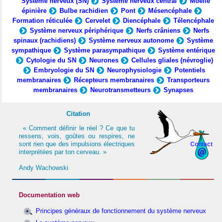
Système nerveux (SN)
Système nerveux central
Moelle
épinière
Bulbe rachidien
Pont
Mésencéphale
Formation réticulée
Cervelet
Diencéphale
Télencéphale
Système nerveux périphérique
Nerfs crâniens
Nerfs
spinaux (rachidiens)
Système nerveux autonome
Système
sympathique
Système parasympathique
Système entérique
Cytologie du SN
Neurones
Cellules gliales (névroglie)
Embryologie du SN
Neurophysiologie
Potentiels
membranaires
Récepteurs membranaires
Transporteurs
membranaires
Neurotransmetteurs
Synapses
Citation
« Comment définir le réel ? Ce que tu
ressens, vois, goûtes ou respires, ne
sont rien que des impulsions électriques
Contact
interprétées par ton cerveau. »
Andy Wachowski
Documentation web
Principes généraux de fonctionnement du système nerveux