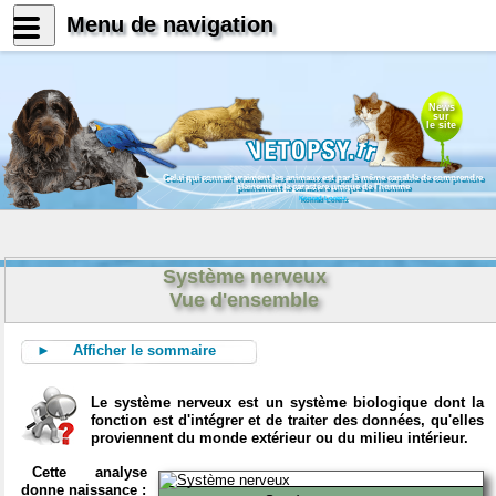
Menu de navigation
News
sur
le site
Celui qui connait vraiment les animaux est par là même capable de comprendre
pleinement le caractère unique de l'homme
Konrad Lorenz
Système nerveux
Vue d'ensemble
► Afficher le sommaire
Le système nerveux est un système biologique dont la
fonction est d'intégrer et de traiter des données, qu'elles
proviennent du monde extérieur ou du milieu intérieur.
Cette analyse
donne naissance :