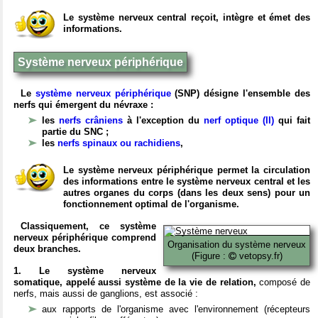
Le système nerveux central reçoit, intègre et émet des
informations.
Système nerveux périphérique
Le
système nerveux périphérique
(SNP) désigne l'ensemble des
nerfs qui émergent du névraxe :
les
nerfs crâniens
à l'exception du
nerf optique (II)
qui fait
partie du SNC ;
les
nerfs spinaux ou rachidiens
,
Le système nerveux périphérique permet la circulation
des informations entre le système nerveux central et les
autres organes du corps (dans les deux sens) pour un
fonctionnement optimal de l'organisme.
Classiquement, ce système
nerveux périphérique comprend
Organisation du système nerveux
deux branches.
(Figure :
vetopsy.fr)
1. Le système nerveux
somatique, appelé aussi système de la vie de relation,
composé de
nerfs, mais aussi de ganglions, est associé :
aux rapports de l'organisme avec l'environnement (récepteurs