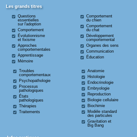
Les grands titres
Questions
Comportement
essentielles
du chien
sur l'adoption
Comportement
Comportement
du chat
Évolutionnisme
Développement
et fixisme
comportemental
Approches
Organes des sens
comportementales
Communication
Apprentissage
Éducation
Mémoire
Troubles
Anatomie
comportementaux
Histologie
Psychopathologie
Endocrinologie
Processus
Embryologie
pathologiques
Reproduction
États
Biologie cellulaire
pathologiques
Biochimie
Thérapies
Modèle standard
Traitements
des particules
Gravitation et
Big Bang