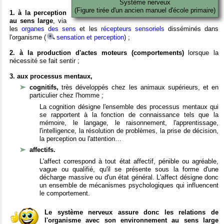
Système nerveux
(Figure tirée d'un ancien manuel d'école primaire)
1. à la perception
au sens large
, via
les
organes des sens
et les
récepteurs sensoriels
disséminés dans
l'organisme (
sensation et perception
) ;
2. à la production d'actes moteurs (comportements)
lorsque la
nécessité se fait sentir ;
3. aux processus mentaux,
cognitifs,
très développés chez les animaux supérieurs, et en
particulier chez l'homme ;
La cognition désigne l'ensemble des processus mentaux qui
se rapportent à la fonction de connaissance tels que la
mémoire, le langage, le raisonnement, l'apprentissage,
l'intelligence, la résolution de problèmes, la prise de décision,
la perception ou l'attention…
affectifs.
L'affect correspond à tout état affectif, pénible ou agréable,
vague ou qualifié, qu'il se présente sous la forme d'une
décharge massive ou d'un état général. L'affect désigne donc
un ensemble de mécanismes psychologiques qui influencent
le comportement.
Le système nerveux assure donc les relations de
l'organisme avec son environnement au sens large