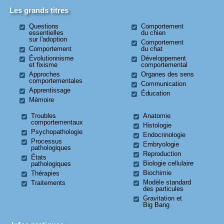
Les grands titres
Questions
Comportement
essentielles
du chien
sur l'adoption
Comportement
Comportement
du chat
Évolutionnisme
Développement
et fixisme
comportemental
Approches
Organes des sens
comportementales
Communication
Apprentissage
Éducation
Mémoire
Troubles
Anatomie
comportementaux
Histologie
Psychopathologie
Endocrinologie
Processus
Embryologie
pathologiques
Reproduction
États
Biologie cellulaire
pathologiques
Biochimie
Thérapies
Modèle standard
Traitements
des particules
Gravitation et
Big Bang