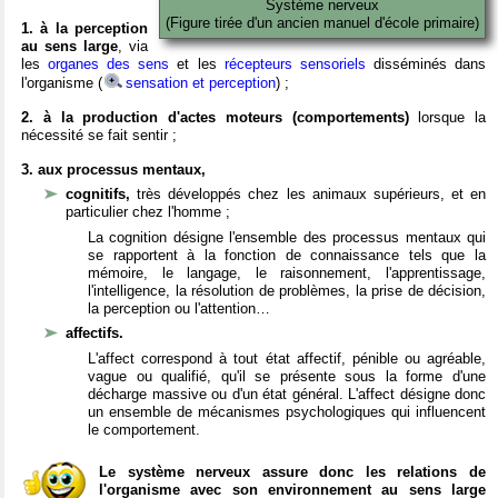
Système nerveux
(Figure tirée d'un ancien manuel d'école primaire)
1. à la perception
au sens large
, via
les
organes des sens
et les
récepteurs sensoriels
disséminés dans
l'organisme (
sensation et perception
) ;
2. à la production d'actes moteurs (comportements)
lorsque la
nécessité se fait sentir ;
3. aux processus mentaux,
cognitifs,
très développés chez les animaux supérieurs, et en
particulier chez l'homme ;
La cognition désigne l'ensemble des processus mentaux qui
se rapportent à la fonction de connaissance tels que la
mémoire, le langage, le raisonnement, l'apprentissage,
l'intelligence, la résolution de problèmes, la prise de décision,
la perception ou l'attention…
affectifs.
L'affect correspond à tout état affectif, pénible ou agréable,
vague ou qualifié, qu'il se présente sous la forme d'une
décharge massive ou d'un état général. L'affect désigne donc
un ensemble de mécanismes psychologiques qui influencent
le comportement.
Le système nerveux assure donc les relations de
l'organisme avec son environnement au sens large