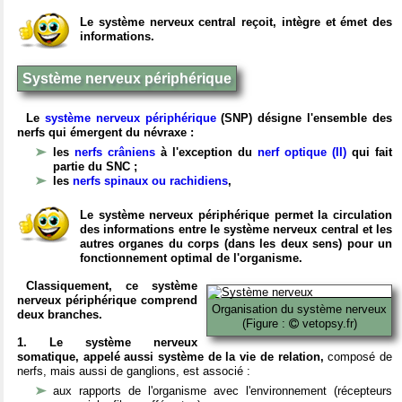
Le système nerveux central reçoit, intègre et émet des
informations.
Système nerveux périphérique
Le
système nerveux périphérique
(SNP) désigne l'ensemble des
nerfs qui émergent du névraxe :
les
nerfs crâniens
à l'exception du
nerf optique (II)
qui fait
partie du SNC ;
les
nerfs spinaux ou rachidiens
,
Le système nerveux périphérique permet la circulation
des informations entre le système nerveux central et les
autres organes du corps (dans les deux sens) pour un
fonctionnement optimal de l'organisme.
Classiquement, ce système
nerveux périphérique comprend
Organisation du système nerveux
deux branches.
(Figure :
vetopsy.fr)
1. Le système nerveux
somatique, appelé aussi système de la vie de relation,
composé de
nerfs, mais aussi de ganglions, est associé :
aux rapports de l'organisme avec l'environnement (récepteurs