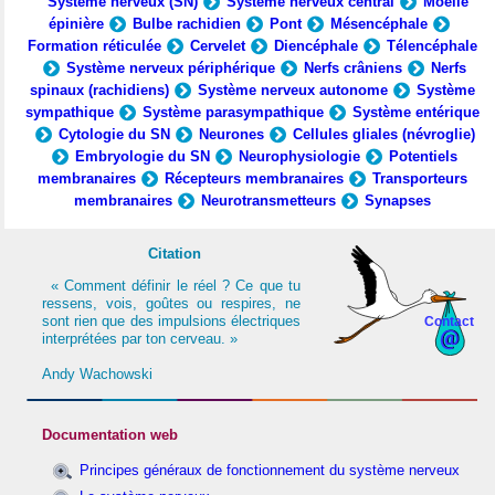
Système nerveux (SN)
Système nerveux central
Moelle
épinière
Bulbe rachidien
Pont
Mésencéphale
Formation réticulée
Cervelet
Diencéphale
Télencéphale
Système nerveux périphérique
Nerfs crâniens
Nerfs
spinaux (rachidiens)
Système nerveux autonome
Système
sympathique
Système parasympathique
Système entérique
Cytologie du SN
Neurones
Cellules gliales (névroglie)
Embryologie du SN
Neurophysiologie
Potentiels
membranaires
Récepteurs membranaires
Transporteurs
membranaires
Neurotransmetteurs
Synapses
Citation
« Comment définir le réel ? Ce que tu
ressens, vois, goûtes ou respires, ne
sont rien que des impulsions électriques
Contact
interprétées par ton cerveau. »
Andy Wachowski
Documentation web
Principes généraux de fonctionnement du système nerveux