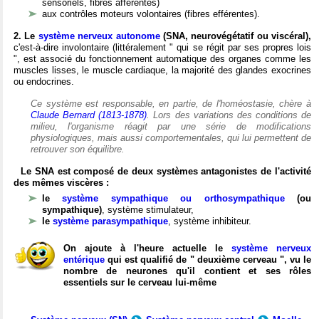
sensoriels, fibres afférentes)
aux contrôles moteurs volontaires (fibres efférentes).
2. Le
système nerveux autonome
(SNA, neurovégétatif ou viscéral),
c'est-à-dire involontaire (littéralement " qui se régit par ses propres lois
", est associé du fonctionnement automatique des organes comme les
muscles lisses, le muscle cardiaque, la majorité des glandes exocrines
ou endocrines.
Ce système est responsable, en partie, de l'homéostasie, chère à
Claude Bernard (1813-1878)
. Lors des variations des conditions de
milieu, l'organisme réagit par une série de modifications
physiologiques, mais aussi comportementales, qui lui permettent de
retrouver son équilibre.
Le SNA est composé de deux systèmes antagonistes de l'activité
des mêmes viscères :
le
système sympathique ou orthosympathique
(ou
sympathique)
, système stimulateur,
le
système parasympathique
, système inhibiteur.
On ajoute à l'heure actuelle le
système nerveux
entérique
qui est qualifié de " deuxième cerveau ", vu le
nombre de neurones qu'il contient et ses rôles
essentiels sur le cerveau lui-même