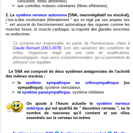
sensoriels, fibres afférentes)
aux contrôles moteurs volontaires (fibres efférentes).
2. Le
système nerveux autonome
(SNA, neurovégétatif ou viscéral),
c'est-à-dire involontaire (littéralement " qui se régit par ses propres lois
", est associé du fonctionnement automatique des organes comme les
muscles lisses, le muscle cardiaque, la majorité des glandes exocrines
ou endocrines.
Ce système est responsable, en partie, de l'homéostasie, chère à
Claude Bernard (1813-1878)
. Lors des variations des conditions de
milieu, l'organisme réagit par une série de modifications
physiologiques, mais aussi comportementales, qui lui permettent de
retrouver son équilibre.
Le SNA est composé de deux systèmes antagonistes de l'activité
des mêmes viscères :
le
système sympathique ou orthosympathique
(ou
sympathique)
, système stimulateur,
le
système parasympathique
, système inhibiteur.
On ajoute à l'heure actuelle le
système nerveux
entérique
qui est qualifié de " deuxième cerveau ", vu le
nombre de neurones qu'il contient et ses rôles
essentiels sur le cerveau lui-même