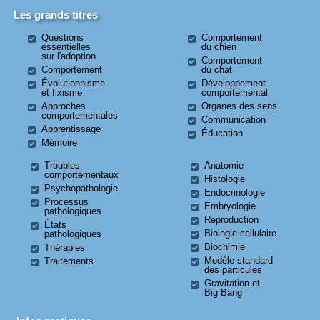
Les grands titres
Questions
Comportement
essentielles
du chien
sur l'adoption
Comportement
Comportement
du chat
Évolutionnisme
Développement
et fixisme
comportemental
Approches
Organes des sens
comportementales
Communication
Apprentissage
Éducation
Mémoire
Troubles
Anatomie
comportementaux
Histologie
Psychopathologie
Endocrinologie
Processus
Embryologie
pathologiques
Reproduction
États
Biologie cellulaire
pathologiques
Biochimie
Thérapies
Modèle standard
Traitements
des particules
Gravitation et
Big Bang