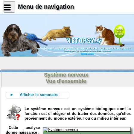
Menu de navigation
News
sur
le site
Celui qui connait vraiment les animaux est par là même capable de comprendre
pleinement le caractère unique de l'homme
Konrad Lorenz
Système nerveux
Vue d'ensemble
► Afficher le sommaire
Le système nerveux est un système biologique dont la
fonction est d'intégrer et de traiter des données, qu'elles
proviennent du monde extérieur ou du milieu intérieur.
Cette analyse
donne naissance :