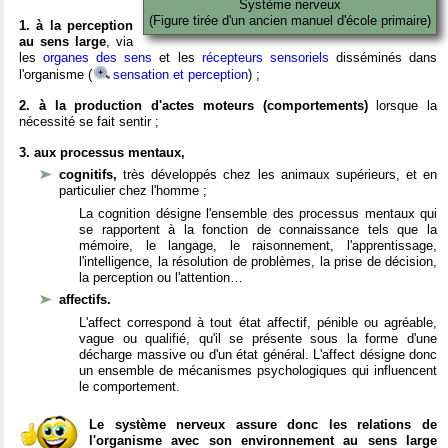
Système nerveux
(Figure tirée d'un ancien manuel d'école primaire)
1. à la perception
au sens large
, via
les
organes des sens
et les
récepteurs sensoriels
disséminés dans
l'organisme (
sensation et perception
) ;
2. à la production d'actes moteurs (comportements)
lorsque la
nécessité se fait sentir ;
3. aux processus mentaux,
cognitifs,
très développés chez les animaux supérieurs, et en
particulier chez l'homme ;
La cognition désigne l'ensemble des processus mentaux qui
se rapportent à la fonction de connaissance tels que la
mémoire, le langage, le raisonnement, l'apprentissage,
l'intelligence, la résolution de problèmes, la prise de décision,
la perception ou l'attention…
affectifs.
L'affect correspond à tout état affectif, pénible ou agréable,
vague ou qualifié, qu'il se présente sous la forme d'une
décharge massive ou d'un état général. L'affect désigne donc
un ensemble de mécanismes psychologiques qui influencent
le comportement.
Le système nerveux assure donc les relations de
l'organisme avec son environnement au sens large