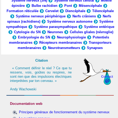
Système nerveux (SN)
Système nerveux central
Moelle
épinière
Bulbe rachidien
Pont
Mésencéphale
Formation réticulée
Cervelet
Diencéphale
Télencéphale
Système nerveux périphérique
Nerfs crâniens
Nerfs
spinaux (rachidiens)
Système nerveux autonome
Système
sympathique
Système parasympathique
Système entérique
Cytologie du SN
Neurones
Cellules gliales (névroglie)
Embryologie du SN
Neurophysiologie
Potentiels
membranaires
Récepteurs membranaires
Transporteurs
membranaires
Neurotransmetteurs
Synapses
Citation
« Comment définir le réel ? Ce que tu
ressens, vois, goûtes ou respires, ne
sont rien que des impulsions électriques
Contact
interprétées par ton cerveau. »
Andy Wachowski
Documentation web
Principes généraux de fonctionnement du système nerveux