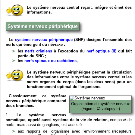
Le système nerveux central reçoit, intègre et émet des
informations.
Système nerveux périphérique
Le
système nerveux périphérique
(SNP) désigne l'ensemble des
nerfs qui émergent du névraxe :
les
nerfs crâniens
à l'exception du
nerf optique (II)
qui fait
partie du SNC ;
les
nerfs spinaux ou rachidiens
,
Le système nerveux périphérique permet la circulation
des informations entre le système nerveux central et les
autres organes du corps (dans les deux sens) pour un
fonctionnement optimal de l'organisme.
Classiquement, ce système
nerveux périphérique comprend
Organisation du système nerveux
deux branches.
(Figure :
vetopsy.fr)
1. Le système nerveux
somatique, appelé aussi système de la vie de relation,
composé de
nerfs, mais aussi de ganglions, est associé :
aux rapports de l'organisme avec l'environnement (récepteurs