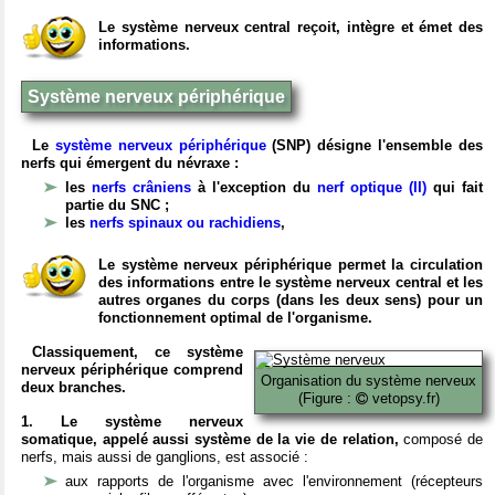
Le système nerveux central reçoit, intègre et émet des
informations.
Système nerveux périphérique
Le
système nerveux périphérique
(SNP) désigne l'ensemble des
nerfs qui émergent du névraxe :
les
nerfs crâniens
à l'exception du
nerf optique (II)
qui fait
partie du SNC ;
les
nerfs spinaux ou rachidiens
,
Le système nerveux périphérique permet la circulation
des informations entre le système nerveux central et les
autres organes du corps (dans les deux sens) pour un
fonctionnement optimal de l'organisme.
Classiquement, ce système
nerveux périphérique comprend
Organisation du système nerveux
deux branches.
(Figure :
vetopsy.fr)
1. Le système nerveux
somatique, appelé aussi système de la vie de relation,
composé de
nerfs, mais aussi de ganglions, est associé :
aux rapports de l'organisme avec l'environnement (récepteurs