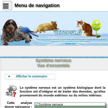
Menu de navigation
News
sur
le site
Celui qui connait vraiment les animaux est par là même capable de comprendre
pleinement le caractère unique de l'homme
Konrad Lorenz
Système nerveux
Vue d'ensemble
► Afficher le sommaire
Le système nerveux est un système biologique dont la
fonction est d'intégrer et de traiter des données, qu'elles
proviennent du monde extérieur ou du milieu intérieur.
Cette analyse
donne naissance :