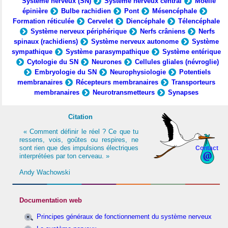
Système nerveux (SN)
Système nerveux central
Moelle
épinière
Bulbe rachidien
Pont
Mésencéphale
Formation réticulée
Cervelet
Diencéphale
Télencéphale
Système nerveux périphérique
Nerfs crâniens
Nerfs
spinaux (rachidiens)
Système nerveux autonome
Système
sympathique
Système parasympathique
Système entérique
Cytologie du SN
Neurones
Cellules gliales (névroglie)
Embryologie du SN
Neurophysiologie
Potentiels
membranaires
Récepteurs membranaires
Transporteurs
membranaires
Neurotransmetteurs
Synapses
Citation
« Comment définir le réel ? Ce que tu
ressens, vois, goûtes ou respires, ne
sont rien que des impulsions électriques
Contact
interprétées par ton cerveau. »
Andy Wachowski
Documentation web
Principes généraux de fonctionnement du système nerveux