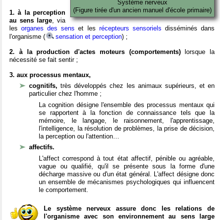
Système nerveux
(Figure tirée d'un ancien manuel d'école primaire)
1. à la perception
au sens large
, via
les
organes des sens
et les
récepteurs sensoriels
disséminés dans
l'organisme (
sensation et perception
) ;
2. à la production d'actes moteurs (comportements)
lorsque la
nécessité se fait sentir ;
3. aux processus mentaux,
cognitifs,
très développés chez les animaux supérieurs, et en
particulier chez l'homme ;
La cognition désigne l'ensemble des processus mentaux qui
se rapportent à la fonction de connaissance tels que la
mémoire, le langage, le raisonnement, l'apprentissage,
l'intelligence, la résolution de problèmes, la prise de décision,
la perception ou l'attention…
affectifs.
L'affect correspond à tout état affectif, pénible ou agréable,
vague ou qualifié, qu'il se présente sous la forme d'une
décharge massive ou d'un état général. L'affect désigne donc
un ensemble de mécanismes psychologiques qui influencent
le comportement.
Le système nerveux assure donc les relations de
l'organisme avec son environnement au sens large