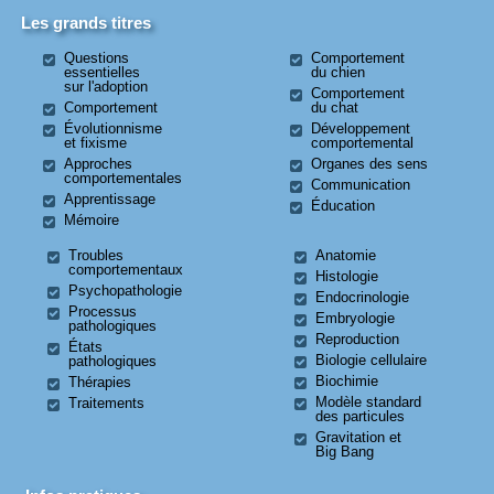
Les grands titres
Questions
Comportement
essentielles
du chien
sur l'adoption
Comportement
Comportement
du chat
Évolutionnisme
Développement
et fixisme
comportemental
Approches
Organes des sens
comportementales
Communication
Apprentissage
Éducation
Mémoire
Troubles
Anatomie
comportementaux
Histologie
Psychopathologie
Endocrinologie
Processus
Embryologie
pathologiques
Reproduction
États
Biologie cellulaire
pathologiques
Biochimie
Thérapies
Modèle standard
Traitements
des particules
Gravitation et
Big Bang