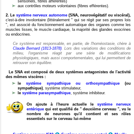
sensoriels, fibres afférentes)
aux contrôles moteurs volontaires (fibres efférentes).
2. Le
système nerveux autonome
(SNA, neurovégétatif ou viscéral),
c'est-à-dire involontaire (littéralement " qui se régit par ses propres lois
", est associé du fonctionnement automatique des organes comme les
muscles lisses, le muscle cardiaque, la majorité des glandes exocrines
ou endocrines.
Ce système est responsable, en partie, de l'homéostasie, chère à
Claude Bernard (1813-1878)
. Lors des variations des conditions de
milieu, l'organisme réagit par une série de modifications
physiologiques, mais aussi comportementales, qui lui permettent de
retrouver son équilibre.
Le SNA est composé de deux systèmes antagonistes de l'activité
des mêmes viscères :
le
système sympathique ou orthosympathique
(ou
sympathique)
, système stimulateur,
le
système parasympathique
, système inhibiteur.
On ajoute à l'heure actuelle le
système nerveux
entérique
qui est qualifié de " deuxième cerveau ", vu le
nombre de neurones qu'il contient et ses rôles
essentiels sur le cerveau lui-même